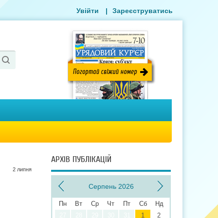
Увійти
|
Зареєструватись
АРХІВ ПУБЛІКАЦІЙ
2 липня
Серпень 2026
Пн
Вт
Ср
Чт
Пт
Сб
Нд
27
28
29
30
31
1
2