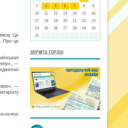
3
4
5
6
7
8
9
10
11
12
13
14
15
16
17
18
19
20
21
22
23
24
25
26
27
28
29
30
оюзу. Це
31
1
2
3
4
5
6
. Про це
ЗВУЧИТЬ ГОРДО!
аїнських
онту»
, —
бюджетної
євро», —
етаріату
сія для друку