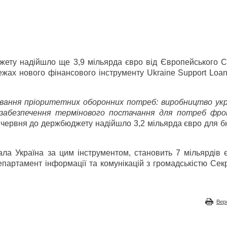
жету надійшло ще 3,9 мільярда євро від Європейського С
жах нового фінансового інструменту Ukraine Support Loan
вання пріоритетних оборонних потреб: виробництво укр
забезпечення термінового постачання для потреб фр
25 червня до держбюджету надійшло 3,2 мільярда євро для 
ала Україна за цим інструментом, становить 7 мільярдів 
артамент інформації та комунікацій з громадськістю Секр
Вер