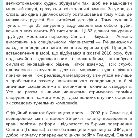
великотоннажних суден, збудували так, щоб не нашкодити
морській фауні, врахували всі екологічні вимоги. За умов, до
слова, що одна з ділянок мосту розташована в тому місці, де
мешкають рідкісні білі китайські дельфіни. Тому тутешній
тунель — це 33 занурені у воду зварені між собою труби,
кожна з яких важить 80 тисяч тонн. Ці 33 ділянки занурених
труб для мостового переходу Сянган — Чжухай — Аомень
виготовили на спеціальному підприємстві — Гуйшанському
заводі попереднього виготовлення занурених труб. Процес їх
встановлення в морі, що відбувався в жовтні 2016 року, був
надзвичайно відповідальним і масштабним, потребував
сміливих інноваційних рішень, чіткої взаємодії всіх служб,
одночасного залучення десятків морських суден різного
призначення. Тож реалізація мегапроекту зіткнулася не лише
з проблемами захисту навколишнього середовища, а й зі
значними складностями в дотриманні технічних стандартів.
Усе це разом з іншими чинниками стримувало терміни
спорудження і самого мосту, і двох великих штучних островів
як складових тунельних комплексів.
Офіційний початок будівництва мосту — 2003 рік. Саме в дні
всенародних свят з нагоди 25-річчя початку проведення в
країні політики реформ і відкритості та 5-річчя повернення
Сянгана (Гонконга) в лоно батьківщини керівництво КНР дало
добро «початку попереднього циклу робіт у Гуандуні, Сянгані