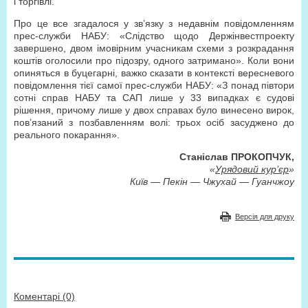
і торгівлі.
Про це все згадалося у зв’язку з недавнім повідомленням
прес-служби НАБУ: «Слідство щодо Держінвестпроекту
завершено, двом імовірним учасникам схеми з розкрадання
коштів оголосили про підозру, одного затримано». Коли вони
опиняться в буцегарні, важко сказати в контексті вересневого
повідомлення тієї самої прес-служби НАБУ: «З понад півтори
сотні справ НАБУ та САП лише у 33 випадках є судові
рішення, причому лише у двох справах було винесено вирок,
пов’язаний з позбавленням волі: трьох осіб засуджено до
реального покарання».
Станіслав ПРОКОПЧУК,
«
Урядовий кур’єр
»
Київ — Пекін — Чжухай — Гуанчжоу
Версія для друку
Коментарі (0)