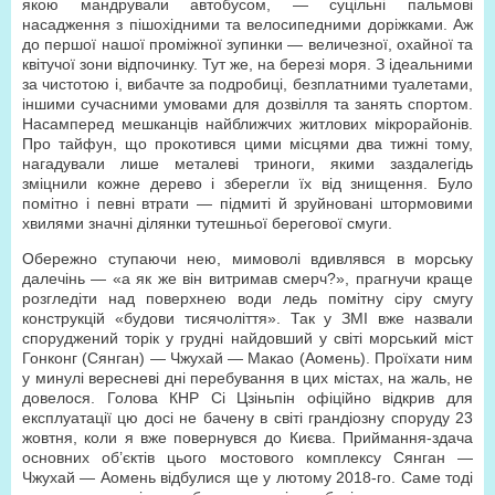
якою мандрували автобусом, — суцільні пальмові
насадження з пішохідними та велосипедними доріжками. Аж
до першої нашої проміжної зупинки — величезної, охайної та
квітучої зони відпочинку. Тут же, на березі моря. З ідеальними
за чистотою і, вибачте за подробиці, безплатними туалетами,
іншими сучасними умовами для дозвілля та занять спортом.
Насамперед мешканців найближчих житлових мікрорайонів.
Про тайфун, що прокотився цими місцями два тижні тому,
нагадували лише металеві триноги, якими заздалегідь
зміцнили кожне дерево і зберегли їх від знищення. Було
помітно і певні втрати — підмиті й зруйновані штормовими
хвилями значні ділянки тутешньої берегової смуги.
Обережно ступаючи нею, мимоволі вдивлявся в морську
далечінь — «а як же він витримав смерч?», прагнучи краще
розгледіти над поверхнею води ледь помітну сіру смугу
конструкцій «будови тисячоліття». Так у ЗМІ вже назвали
споруджений торік у грудні найдовший у світі морський міст
Гонконг (Сянган) — Чжухай — Макао (Аомень). Проїхати ним
у минулі вересневі дні перебування в цих містах, на жаль, не
довелося. Голова КНР Сі Цзіньпін офіційно відкрив для
експлуатації цю досі не бачену в світі грандіозну споруду 23
жовтня, коли я вже повернувся до Києва. Приймання-здача
основних об’єктів цього мостового комплексу Сянган —
Чжухай — Аомень відбулися ще у лютому 2018-го. Саме тоді