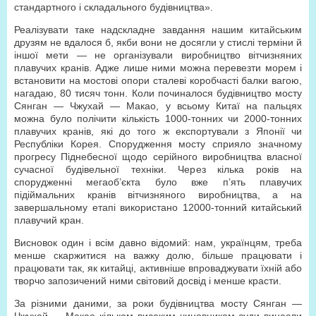
стандартного і складального будівництва».
Реалізувати таке надскладне завдання нашим китайським
друзям не вдалося б, якби вони не досягли у стислі терміни й
іншої мети — не організували виробництво вітчизняних
плавучих кранів. Адже лише ними можна перевезти морем і
встановити на мостові опори сталеві коробчасті балки вагою,
нагадаю, 80 тисяч тонн. Коли починалося будівництво мосту
Сянган — Чжухай — Макао, у всьому Китаї на пальцях
можна було полічити кількість 1000-тонних чи 2000-тонних
плавучих кранів, які до того ж експортували з Японії чи
Республіки Корея. Спорудження мосту сприяло значному
прогресу Піднебесної щодо серійного виробництва власної
сучасної будівельної техніки. Через кілька років на
спорудженні мегаоб’єкта було вже п’ять плавучих
підіймальних кранів вітчизняного виробництва, а на
завершальному етапі використано 12000-тонний китайський
плавучий кран.
Висновок один і всім давно відомий: нам, українцям, треба
менше скаржитися на важку долю, більше працювати і
працювати так, як китайці, активніше впроваджувати їхній або
творчо запозичений ними світовий досвід і менше красти.
За різними даними, за роки будівництва мосту Сянган —