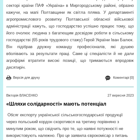
секторі країни ПАФ «Україна» в Миргородському районі, образно
кажучи, на мапі Полтавщини як світла пляма. У департаменті
агропромислового розвитку Полтавської обласної військової
адміністрації кажуть, що господарство успішно працює тому, що
його очолює людина з багатющим досвідом роботи в сільському
господарстві (65 років трудового стажу) Герой України Іван Балюк.
Він підібрав дружну команду професіоналів, які душею
вболівають за результати праці. Саме ці спеціалісти й не дали
агрофірмі втратити високі позиції, що тримаються впродовж
десятиріч.
Версія для друку
Коментарі [0]
Вікторія ВЛАСЕНКО
27 вересня 2023
«Шляхи солідарності» мають потенціал
Обсяг експорту української сільськогосподарської продукції
через польський кордон скоротився на третину порівняно з
минулим роком, що свідчить про те, що наявні потужності не
використовують належно. Про це заявила єврокомісар з питань