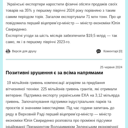
Українські експортери наростили фізичні обсяги продажів своїх
товарів на 35% у першому півріччі 2024 року порівняно з таким
самим періодом торік. Загалом експортували 71 млн тонн. Про це
повідомила перший віцепрем’єр-міністр — міністр економіки Юлія
Свириденко.
Експортні угоди за шість місяців забезпечили $19,5 млрд — так
само, як і в першому півріччі 2023-го.
Версія для друку
Коментарі [0]
25 червня 2024
Позитивні зрушення є за всіма напрямами
19 мільйонів гривень компенсації аграріям за придбання
вітчизняної техніки. 225 мільйонів гривень грантів, які отримали
ветерани. Підтримка експорту українським ЕКА на 3,12 мільярда
гривень. Започаткування підтримки індустріальних парків та
проєктів зі значними інвестиціями. Під час години запитань до
ряду в Верховній Раді перший віцепрем’єр-міністр — міністр
економіки Юлія Свириденко розповіла про проміжні підсумки
ініційованої Президентом Володимиром Зеленським економічної