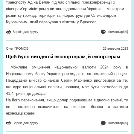
транспорту Адіна Велян під час спільної пресконференції з
віцепрем’єр-міністром з питань відновлення України — міністром
розвитку громад, територій та інфраструктури Олександром
Кубраковим, який перебував з візитом у Брюсселі.
Версія для друку
Коментарі [0]
Олег ГРОМОВ
26 вересня 2023
Щоб було вигідно й експортерам, й імпортерам
Можливе зміцнення національної валюти 2024 року в
Національному банку України розглядають як негативний процес.
Нещодавно міністр фінансів Сергій Марченко висловився за те,
що курс національної валюти, навпаки, має бути послаблено до
41,4 гривні до долара.
На його переконання, якщо долар подешевшає відносно гривні, то
це
негативно позначиться на експорті, бізнесі та загалом
економіці країни.
Версія для друку
Коментарі [0]