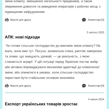
зміни клімату, зменшення чисельності працівників, а також
збереження довкілля та виведення операторів з робочих місць з
підвищеним забрудненням.
Версія для друку
Коментарі [0]
5 лютого 2025
АПК: нові підходи
Чи готове сільське господарство до викликів зміни клімату? На
жаль, вони вже тут. Посухи, аномальна спека, раптові заморозки
та зливи, що знищують урожай, — це реальність, з якою
стикаються аграрії. У цій ситуації перед Україною постає вибір:
або активно впроваджувати механізми адаптації до кліматичної
зміни, або опинитися в умовах, коли сільське господарство
перестане бути стабільною основою економіки.
Версія для друку
Коментарі [0]
4 липня 2024
Експорт українських товарів зростає