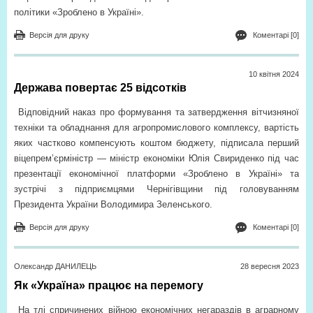
політики «Зроблено в Україні».
Версія для друку
Коментарі [0]
10 квiтня 2024
Держава повертає 25 відсотків
Відповідний наказ про формування та затвердження вітчизняної
техніки та обладнання для агропромислового комплексу, вартість
яких частково компенсують коштом бюджету, підписала перший
віцепрем’єр­міністр — міністр економіки Юлія Свириденко під час
презентації економічної платформи «Зроблено в Україні» та
зустрічі з підприємцями Чернігівщини під головуванням
Президента України Володимира Зеленського.
Версія для друку
Коментарі [0]
Олександр ДАНИЛЕЦЬ
28 вересня 2023
Як «Україна» працює на перемогу
На тлі спричинених війною економічних негараздів в аграрному