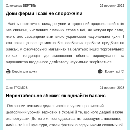
Олександр ВЕРТІЛЬ
26 вересня 2023
Доки ферми і сажі не спорожніли
Навіть гіпотетично складно уявити щоденний продовольчий стіл
без свинини, численних смачних страв з неї, не кажучи про сало,
яке стало своєрідною візитівкою української національної кухні. І
хоч поки що все це можна без особливих проблем придбати на
ринках, у фермерських магазинах та багатьох інших торговельних
точках, тенденція до зменшення обсягів вирощування та
виробництва щоденного делікатесу неухильно зберігається.
Версія для друку
Коментарі [0]
Олег ГРОМОВ
21 вересня 2023
Нерентабельне збіжжя: як віднайти баланс
Останніми тижнями дедалі частіше чуємо про високий
цьогорічний урожай зернових в Україні й те, що його дедалі важче
експортувати. До того ж, господарства, які вирощують пшеницю,
ячмінь та інші культури, стали фактично заручниками економічної