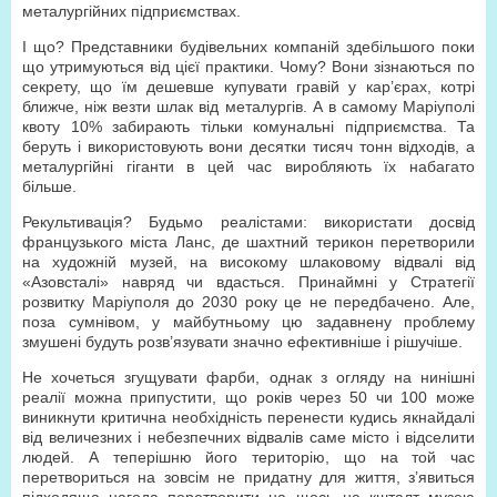
металургійних підприємствах.
І що? Представники будівельних компаній здебільшого поки
що утримуються від цієї практики. Чому? Вони зізнаються по
секрету, що їм дешевше купувати гравій у кар’єрах, котрі
ближче, ніж везти шлак від металургів. А в самому Маріуполі
квоту 10% забирають тільки комунальні підприємства. Та
беруть і використовують вони десятки тисяч тонн відходів, а
металургійні гіганти в цей час виробляють їх набагато
більше.
Рекультивація? Будьмо реалістами: використати досвід
французького міста Ланс, де шахтний терикон перетворили
на художній музей, на високому шлаковому відвалі від
«Азовсталі» навряд чи вдасться. Принаймні у Стратегії
розвитку Маріуполя до 2030 року це не передбачено. Але,
поза сумнівом, у майбутньому цю задавнену проблему
змушені будуть розв’язувати значно ефективніше і рішучіше.
Не хочеться згущувати фарби, однак з огляду на нинішні
реалії можна припустити, що років через 50 чи 100 може
виникнути критична необхідність перенести кудись якнайдалі
від величезних і небезпечних відвалів саме місто і відселити
людей. А теперішню його територію, що на той час
перетвориться на зовсім не придатну для життя, з’явиться