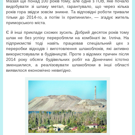
Мазая ще понад 100 років тому, але одне з ТОВ, яке почало
видобувати зі шлаку метал, гарантувало, що через кілька
років гора звідси зовсім зникне. Та відповідні роботи тривали
тільки до 2014-го, а потім їх припинили», — згадує житель
приморського міста.
Є й інші приклади схожих зусиль. Добрий десяток років тому
шлак не без успіху переробляли на комбінаті ім. Ілліча. На
підприємстві тоді навіть працював спеціальний цех з
переробки відходів і виготовлення шлакоблоків, які активно
використовували в будівництві. Проте з відомих причин після
2014 року обсяги будівельних робіт на Донеччині істотно
зменшилися, а реалізовувати шлакоблоки в інші області
виявилося економічно невигідно.