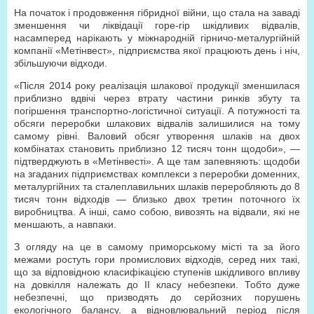
На початок і продовження гібридної війни, що стала на заваді
зменшення чи ліквідації горе-гір шкідливих відвалів,
насамперед нарікають у міжнародній гірничо-металургійній
компанії «Метінвест», підприємства якої працюють день і ніч,
збільшуючи відходи.
«Після 2014 року реалізація шлакової продукції зменшилася
приблизно вдвічі через втрату частини ринків збуту та
погіршення транспортно-логістичної ситуації. А потужності та
обсяги переробки шлакових відвалів залишилися на тому
самому рівні. Валовий обсяг утворення шлаків на двох
комбінатах становить приблизно 12 тисяч тонн щодоби», —
підтверджують в «Метінвесті». А ще там запевняють: щодоби
на згаданих підприємствах комплекси з переробки доменних,
металургійних та сталеплавильних шлаків переробляють до 8
тисяч тонн відходів — близько двох третин поточного їх
виробництва. А інші, само собою, вивозять на відвали, які не
меншають, а навпаки.
З огляду на це в самому приморському місті та за його
межами ростуть гори промислових відходів, серед них такі,
що за відповідною класифікацією ступенів шкідливого впливу
на довкілля належать до ІІ класу небезпеки. Тобто дуже
небезпечні, що призводять до серйозних порушень
екологічного балансу, а відновлювальний період після