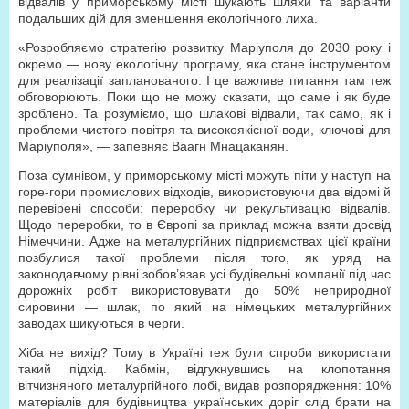
відвалів у приморському місті шукають шляхи та варіанти
подальших дій для зменшення екологічного лиха.
«Розробляємо стратегію розвитку Маріуполя до 2030 року і
окремо — нову екологічну програму, яка стане інструментом
для реалізації запланованого. І це важливе питання там теж
обговорюють. Поки що не можу сказати, що саме і як буде
зроблено. Та розуміємо, що шлакові відвали, так само, як і
проблеми чистого повітря та високоякісної води, ключові для
Маріуполя», — запевняє Ваагн Мнацаканян.
Поза сумнівом, у приморському місті можуть піти у наступ на
горе-гори промислових відходів, використовуючи два відомі й
перевірені способи: переробку чи рекультивацію відвалів.
Щодо переробки, то в Європі за приклад можна взяти досвід
Німеччини. Адже на металургійних підприємствах цієї країни
позбулися такої проблеми після того, як уряд на
законодавчому рівні зобов’язав усі будівельні компанії під час
дорожніх робіт використовувати до 50% неприродної
сировини — шлак, по який на німецьких металургійних
заводах шикуються в черги.
Хіба не вихід? Тому в Україні теж були спроби використати
такий підхід. Кабмін, відгукнувшись на клопотання
вітчизняного металургійного лобі, видав розпорядження: 10%
матеріалів для будівництва українських доріг слід брати на