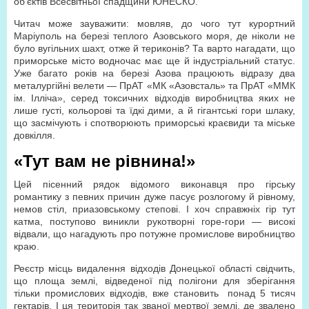
об’єктів Всесвітньої спадщини ЮНЕСКО.
Читач може зауважити: мовляв, до чого тут курортний
Маріуполь на березі теплого Азовського моря, де ніколи не
було вугільних шахт, отже й териконів? Та варто нагадати, що
приморське місто водночас має ще й індустріальний статус.
Уже багато років на березі Азова працюють відразу два
металургійні велети — ПрАТ «МК «Азовсталь» та ПрАТ «ММК
ім. Ілліча», серед токсичних відходів виробництва яких не
лише густі, кольорові та їдкі дими, а й гігантські гори шлаку,
що засмічують і спотворюють приморські краєвиди та міське
довкілля.
«Тут вам не рівнина!»
Цей пісенний рядок відомого виконавця про гірську
романтику з певних причин дуже пасує розлогому й рівному,
немов стіл, приазовському степові. І хоч справжніх гір тут
катма, поступово виникли рукотворні горе-гори — високі
відвали, що нагадують про потужне промислове виробництво
краю.
Реєстр місць видалення відходів Донецької області свідчить,
що площа землі, відведеної під полігони для зберігання
тільки промислових відходів, вже становить понад 5 тисяч
гектарів. І ця територія так званої мертвої землі, де звалено