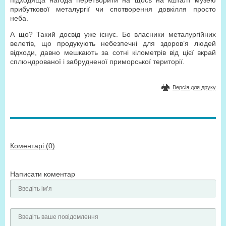
підходяща нагода перетворити на щось на кшталт музею
прибуткової металургії чи спотворення довкілля просто
неба.
А що? Такий досвід уже існує. Бо власники металургійних
велетів, що продукують небезпечні для здоров’я людей
відходи, давно мешкають за сотні кілометрів від цієї вкрай
сплюндрованої і забрудненої приморської території.
Версія для друку
Коментарі (0)
Написати коментар