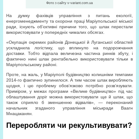
Фото з сайту v-variant.com.ua
На думку фахівців управління з питань екології,
енергоменеджменту та охорони праці Маріупольської міської
ради, існують об’єктивні причини того, що шлак перестали
використовувати у попередніх чималих обсягах.
«Окупація окремих районів Донецької й Луганської областей
ускладнила логістику, що вплинуло на подорожчання
доставки. Тобто відпала величезна частина ринків збуту, і
фактично нині шлак рентабельно використовувати тільки в
Маріупольському районі.
Проте, на жаль, у Маріуполі будівництво колишніми темпами
2014-го фактично зупинилося. А тим часом шлак виробляють
щодня, і цю проблему обов’язково потрібно розв’язувати.
Приміром, у межах програми «Велике будівництво» під час
облаштування доріг можна використовувати ще й шлак, що
також сприяло б зменшенню відвалів», — переконаний
начальник згаданого управління міськради Ваагн
Мнацаканян.
Переробляти чи рекультивувати?