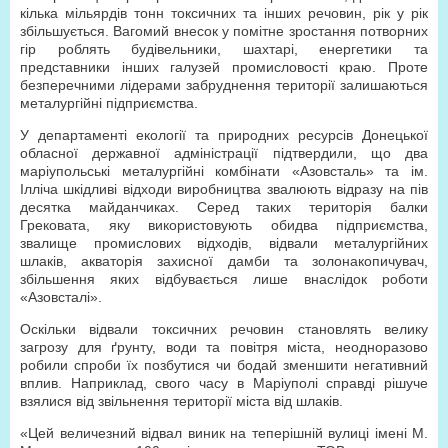
кілька мільярдів тонн токсичних та інших речовин, рік у рік
збільшується. Вагомий внесок у помітне зростання потворних
гір роблять будівельники, шахтарі, енергетики та
представники інших галузей промисловості краю. Проте
безперечними лідерами забруднення території залишаються
металургійні підприємства.
У департаменті екології та природних ресурсів Донецької
обласної державної адміністрації підтвердили, що два
маріупольські металургійні комбінати «Азовсталь» та ім.
Ілліча шкідливі відходи виробництва звалюють відразу на пів
десятка майданчиках. Серед таких територія балки
Грековата, яку використовують обидва підприємства,
звалище промислових відходів, відвали металургійних
шлаків, акваторія захисної дамби та золонакопичувач,
збільшення яких відбувається лише внаслідок роботи
«Азовсталі».
Оскільки відвали токсичних речовин становлять велику
загрозу для ґрунту, води та повітря міста, неодноразово
робили спроби їх позбутися чи бодай зменшити негативний
вплив. Наприклад, свого часу в Маріуполі справді рішуче
взялися від звільнення території міста від шлаків.
«Цей величезний відвал виник на теперішній вулиці імені М.