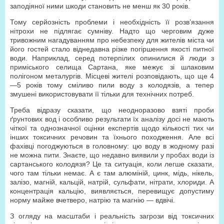
заподіяної ними шкоди становить не менш як 30 років.
Тому серйозність проблеми і необхідність її розв’язання
нітрохи не підлягає сумніву. Надто що черговим дуже
тривожним нагадуванням про небезпеку для жителів міста чи
його гостей стало віднедавна різке погіршення якості питної
води. Наприклад, серед потерпілих опинилися й люди з
приміського селища Сартана, яке межує зі шлаковим
полігоном металургів. Місцеві жителі розповідають, що ще 4
—5 років тому сміливо пили воду з колодязів, а тепер
змушені використовувати її тільки для технічних потреб.
Треба відразу сказати, що неодноразово взяті проби
ґрунтових вод і особливо результати їх аналізу досі не мають
чіткої та однозначної оцінки експертів щодо кількості тих чи
інших токсичних речовин та їхнього походження. Але всі
фахівці погоджуються в головному: цю воду в жодному разі
не можна пити. Знаєте, що недавно виявили у пробах води із
сартанського колодязя? Це та ситуація, коли легше сказати,
чого там тільки немає. А є там алюміній, цинк, мідь, нікель,
залізо, магній, кальцій, натрій, сульфати, нітрати, хлориди. А
концентрація кальцію, виявляється, перевищує допустиму
норму майже вчетверо, натрію та магнію — вдвічі.
З огляду на масштаби і реальність загрози від токсичних