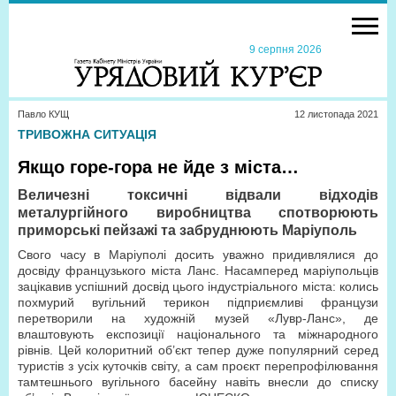
9 серпня 2026
Павло КУЩ
12 листопада 2021
ТРИВОЖНА СИТУАЦІЯ
Якщо горе-гора не йде з міста…
Величезні токсичні відвали відходів
металургійного виробництва спотворюють
приморські пейзажі та забруднюють Маріуполь
Свого часу в Маріуполі досить уважно придивлялися до
досвіду французького міста Ланс. Насамперед маріупольців
зацікавив успішний досвід цього індустріального міста: колись
похмурий вугільний терикон підприємливі французи
перетворили на художній музей «Лувр-Ланс», де
влаштовують експозиції національного та міжнародного
рівнів. Цей колоритний об’єкт тепер дуже популярний серед
туристів з усіх куточків світу, а сам проєкт перепрофілювання
тамтешнього вугільного басейну навіть внесли до списку