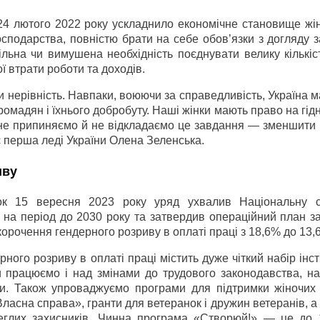
4 лютого 2022 року ускладнило економічне становище жін
сподарства, повністю брати на себе обов’язки з догляду з
ьна чи вимушена необхідність поєднувати велику кількіст
ї втрати роботи та доходів.
нерівність. Навпаки, воюючи за справедливість, Україна ма
омадян і їхнього добробуту. Наші жінки мають право на гід
ми не припиняємо й не відкладаємо це завдання — зменшити
є перша леді України Олена Зеленська.
иву
ок 15 вересня 2023 року уряд ухвалив Національну с
 на період до 2030 року та затвердив операційний план з
орочення гендерного розриву в оплаті праці з 18,6% до 13,
ного розриву в оплаті праці містить дуже чіткий набір інс
и працюємо і над змінами до трудового законодавства, на
ти. Також упроваджуємо програми для підтримки жіночих б
асна справа», гранти для ветеранок і дружин ветеранів, а
еглих захисників. Чинна програма «Створюй!» — це до 