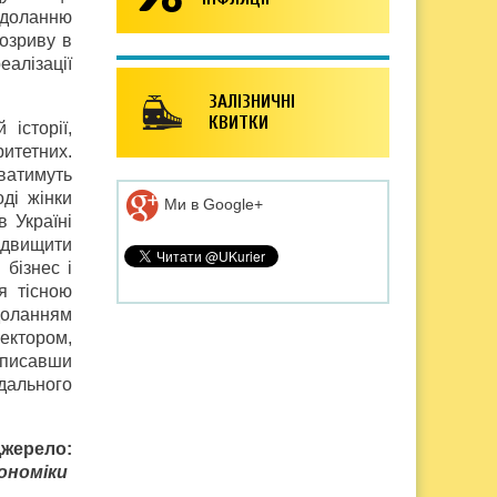
одоланню
озриву в
еалізації
ЗАЛІЗНИЧНІ
КВИТКИ
історії,
итетних.
ватимуть
оді жінки
Ми в Google+
 Україні
ідвищити
 бізнес і
я тісною
доланням
сектором,
ідписавши
дального
жерело:
ономіки