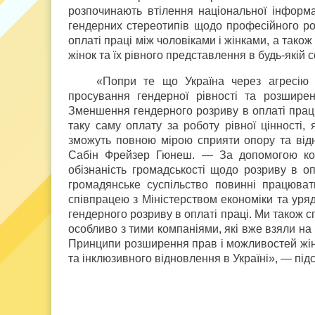
розпочинають втілення національної інформа
гендерних стереотипів щодо професійного ро
оплаті праці між чоловіками і жінками, а тако
жінок та їх рівного представлення в будь-якій с
«Попри те що Україна через агресію р
просування гендерної рівності та розшире
Зменшення гендерного розриву в оплаті праці
таку саму оплату за роботу рівної цінності, 
зможуть повною мірою сприяти опору та від
Сабін Фрейзер Гюнеш. — За допомогою кому
обізнаність громадськості щодо розриву в опл
громадянське суспільство повинні працюва
співпрацею з Міністерством економіки та ур
гендерного розриву в оплаті праці. Ми також с
особливо з тими компаніями, які вже взяли на
Принципи розширення прав і можливостей жін
та інклюзивного відновлення в Україні», — під