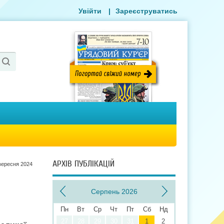
Увійти
|
Зареєструватись
АРХІВ ПУБЛІКАЦІЙ
вересня 2024
Серпень 2026
Пн
Вт
Ср
Чт
Пт
Сб
Нд
27
28
29
30
31
1
2