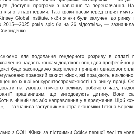
цтв. Доступні програми з навчання та перенавчання. На
пільно з партнерами. Такі кроки насамперед сприятимуть 
nsey Global Institute, якби жінки були залучені до ринку 
ж 2015—2025 років зріс би на 26 відсотків», — зазначил
 Свириденко.
йснюємо для подолання гендерного розриву в оплаті 
хвалення надасть жінкам додаткові опції для професійної р
одексі буде законодавчо закріплено принцип однакової опл
врегульовано правовий захист жінок, які працюють, виключн
ищенню їхньої конкурентоспроможності на ринку праці. Ок
ювати на умовах гнучкого режиму робочого часу, надо
арантії працівницям, що вигодовують дитину. Вони са
оти в нічний час або направлення у відрядження. Щоб кож
», — зазначила заступник міністра економіки Тетяна Береж
пільно з ООН Жінки за підтримки Офісу першої леді та уря