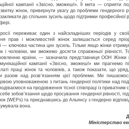
ційної кампанії «Звісно, зможеш!». Її мета — сприяти п
звитку жінок, привернути увагу до проблеми гендерного р
ж закликати до спільних зусиль щодо підтримки професійної р
фері.
осії переживає один з найскладніших періодів у своїй 
ння прав і можливостей жінок залишається серед пріор
 — ключова частина цих зусиль. Тільки якщо жінки отриму
як і чоловіки, ми зможемо досягти справжньої рівності. Т
новленню країни, — зазначила представниця ООН Жінки в
нікаційної кампанії «Звісно, зможеш!» ми прагнемо п
аті праці жінок та чоловіків, а також показати, що уряд,
ти разом над розв’язанням цієї проблеми. Ми пишаємос
ядовою уповноваженою з питань гендерної політики над по
подіваємося на продовження тісної співпраці із приватним 
 себе зобов’язання щодо просування гендерної рівності, п
ок (WEPs) та приєднавшись до Альянсу з гендерно відпові
сумувала вона.
Д
Міністерство ек