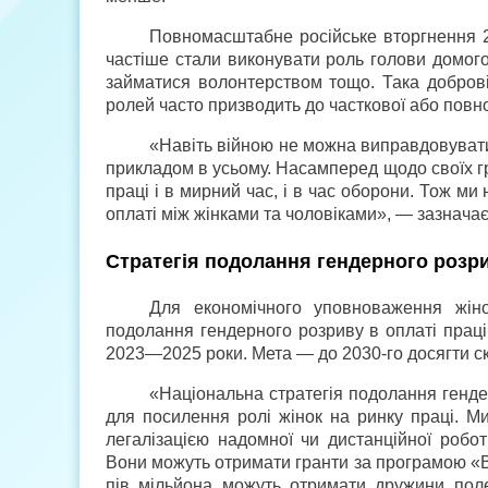
Повномасштабне російське вторгнення 2
частіше стали виконувати роль голови домого
займатися волонтерством тощо. Така добровіл
ролей часто призводить до часткової або повно
«Навіть війною не можна виправдовувати 
прикладом в усьому. Насамперед щодо своїх гр
праці і в мирний час, і в час оборони. Тож 
оплаті між жінками та чоловіками», — зазнача
Стратегія подолання гендерного розр
Для економічного уповноваження жін
подолання гендерного розриву в оплаті праці
2023—2025 роки. Мета — до 2030-го досягти ск
«Національна стратегія подолання гендер
для посилення ролі жінок на ринку праці. М
легалізацією надомної чи дистанційної робо
Вони можуть отримати гранти за програмою «Вл
пів мільйона можуть отримати дружини пол