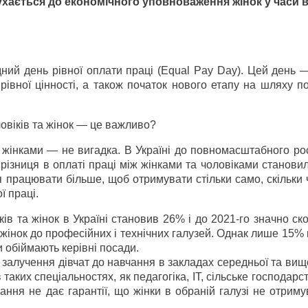
ухається до економічного уповноваження жінок у часи 
дний день рівної оплати праці (Equal Pay Day). Цей день
 рівної цінності, а також початок нового етапу на шляху 
ловіків та жінок — це важливо?
а жінками — не вигадка. В Україні до повномасштабного ро
 різниця в оплаті праці між жінками та чоловіками станови
 працювати більше, щоб отримувати стільки само, скільки 
ї праці.
ів та жінок в Україні становив 26% і до 2021-го значно ск
 жінок до професійних і технічних галузей. Однак лише 15%
ки обіймають керівні посади.
залучення дівчат до навчання в закладах середньої та вищо
аких спеціальностях, як педагогіка, ІТ, сільське господарс
ання не дає гарантії, що жінки в обраній галузі не отрим