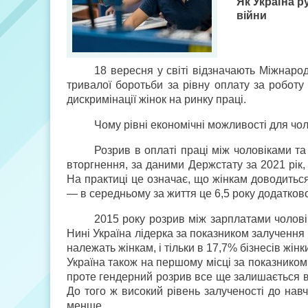
Як Україна р
війни
18 вересня у світі відзначають Міжнаро
тривалої боротьби за рівну оплату за роботу
дискримінації жінок на ринку праці.
Чому рівні економічні можливості для чо
Розрив в оплаті праці між чоловіками т
вторгнення, за даними Держстату за 2021 рік,
На практиці це означає, що жінкам доводиться
— в середньому за життя це 6,5 року додатково
2015 року розрив між зарплатами чоловік
Нині Україна лідерка за показником залучення
належать жінкам, і тільки в 17,7% бізнесів жін
Україна також на першому місці за показником 
проте гендерний розрив все ще залишається в т
До того ж високий рівень залученості до навч
менше.