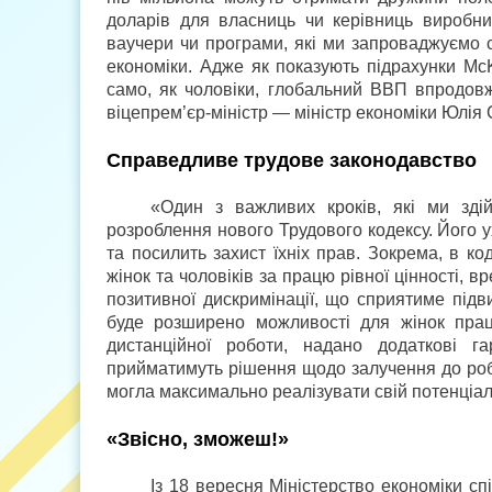
доларів для власниць чи керівниць виробни
ваучери чи програми, які ми запроваджуємо с
економіки. Адже як показують підрахунки McKi
само, як чоловіки, глобальний ВВП впродов
віцепрем’єр-міністр — міністр економіки Юлія
Справедливе трудове законодавство
«Один з важливих кроків, які ми зді
розроблення нового Трудового кодексу. Його у
та посилить захист їхніх прав. Зокрема, в к
жінок та чоловіків за працю рівної цінності, 
позитивної дискримінації, що сприятиме підв
буде розширено можливості для жінок прац
дистанційної роботи, надано додаткові г
прийматимуть рішення щодо залучення до роб
могла максимально реалізувати свій потенціал
«Звісно, зможеш!»
Із 18 вересня Міністерство економіки с