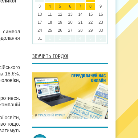
великої
3
4
5
6
7
8
9
10
11
12
13
14
15
16
17
18
19
20
21
22
23
24
25
26
27
28
29
30
 — символ
подолання
31
1
2
3
4
5
6
ЗВУЧИТЬ ГОРДО!
сійського
ла 18,6%.
чоловіки,
оротився.
 компаній
ї освіти,
тво тощо.
уватимуть