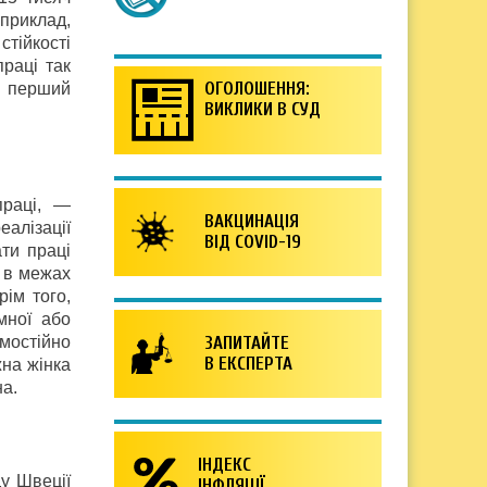
приклад,
стійкості
праці так
ОГОЛОШЕННЯ:
а перший
ВИКЛИКИ В СУД
праці, —
ВАКЦИНАЦІЯ
еалізації
ВІД COVID-19
ати праці
о в межах
рім того,
мної або
мостійно
ЗАПИТАЙТЕ
В ЕКСПЕРТА
на жінка
на.
ІНДЕКС
ду Швеції
ІНФЛЯЦІЇ