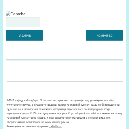
©2012 «Урядовий кур’єр». Усі права застережено. Інформація, яку розміщено на сайті
www.ukurier.gov.ua, є власністю редакції газети «Урядовий кур'єр». Будь-який передрук чи
будь-яке інше поширення зазначеної інформації здійснюється за попередньої згоди
керівництва редакції. Під час цитування інформації, розміщеної на сайті, посилання на газету
«Урядовий кур’єр» обов'язкове. У разі використання матеріалів в інтернет-виданнях
гіперпосилання обов’язкове на www.ukurier.gov.ua
Розміщення та технічна підтримка
zahid.host