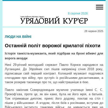
8 серпня 2026
28 червня 2025
ЛЮДИ НА ВІЙНІ
Останній політ ворожої крилатої піхоти
Історія танкіста-музиканта, який підібрав на броні вбивчі для
ворога акорди
Нині 29-річний молодший сержант Павло Корнєв народився на
Луганщині. До Збройних сил пішов наприкінці січня 2018 року,
підписавши свій перший контракт. Колишній музикант поділився
спогадами про війну, про зустріч із російськими десантниками, а
також розкрив таємницю про те, що найстрашніше в бою.
Павло закінчив Сєверодонецьке музичне училище імені С. С.
Прокоф’єва, проте це, як він каже, була не його мрія, а батьків.
Тож отримавши диплом, приніс його додому, поклав на стіл і
пішов у військкомат. А згодом, після боїв з росіянами, вступив до
Військового інституту танкових військ, де навчається вже на