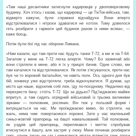
«Там наші десантники затиснули кадировців у двоповерховому
будинку. Хоч хтось і казав, що кадировці — це ТікТок-війська, там,
відверто кажучи, були справжні відчайдухи. Вони вперто
відстрілювалися і нітрохи здаватися не хотіли. Тому довелося
геть розібрати з гармати цей будинок разом із ними всіма», —
каже боєць.
Потім були бої під час оборони Лимана.
«Нам казали, що там проти нас будуть танки Т-72, а ми ж на Т-64.
Загалом у мене на Т-72 легка алергія. Чому? Бо зазвичай або
вони стріляли в мене, або я їх у прицілі бачив. Одне слово, ми
там каталися та відстрілювалися. Як потім з’ясувалося, проти нас
був чи то ворожий батальйон, чи навіть полк. Ось одного дня був
бій, конвеєр уже відстріляли, треба відкочуватися. Я думав, що
місто ще наше, відхилив собі люк, їду по-похідному. Недалеко від
перехрестя бачу: стоїть Т-72. Що за дідько? Під’їжджаємо майже
впритул, а там сидить огрядний військовий із трьома великими
зірками — полковник, росіянин. Він теж у польовій формі і
витріщається на нас. Ми проїжджаємо мимо, бо стріляти, на
жаль, нема чим: повертаємося порожні. Зате у нас маленький
синьо-жовтий прапорець на башті намальований. Той полковник,
як уздрів цей прапорець, перелякався і миттю спробував
втиснутися в башту, але застряг у люку. Мене починає розбирати
сміх, однак тисну на газ і намагаюся звідти відвести танк трохи