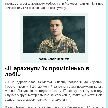
третьому курсі факультету озброєння військової техніки. Нині про
початок служби розповідає не без гумору.
Колаж Сергія Поліщука
«Шарахнули їх прямісінько в
лоб!»
«Я не одразу став танкістом. Спершу потрапив до «Десни».
Просто пішов у ТЦК, де мені й запропонували послужити кілька
місяців. Погодився, а згодом поїхав у 17 окрему танкову бригаду.
Служив у групі матеріального забезпечення, потім був механіком-
водієм і командиром танка», — згадує він.
Війну Павло зустрів у складі першого батальйону 17 окремої