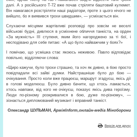
далі. А з російського Т-72 вже почав стріляти баштовий кулемет.
Він намагався розстріляти наші радіатори, проте з цього нічого не
вийшло, бо я виявився трохи швидшим», — усміхається він.
Слухаючи місцями жартівливі розповіді про зовсім не веселі
військові будні, дивлюся в усміхнене обличчя танкіста, на орден
«За мужність» ІІІ ступеня, яким його нагороджено за ті бої, і
несподівано для себе питаю: «А що було найважчим у боях?»
І помічаю, що усмішка стає якоюсь неживою. Павло відповідає
повільно, відділяючи слова:
«Щиро кажучи, було трохи страшно, та хоч як дивно, в бою просто
повідпадали всі зайві думки. Найстрашніше було до бою —
очікування. Просто коли вже працюєш, маршрут згадуєш, якісь дії
в голові моделюєш. Було дивно бачити, що хтось ламається,
хтось навпаки, від кого не очікуєш, показує якісь дива героїзму.
Люди по-різному розкривалися в бою, дуже по-різному», —
зізнається дипломований музикант і вправний танкіст.
Олександр ШУЛЬМАН,
АрміяInform,онлайн-медіа Міноборони
Версія для друку