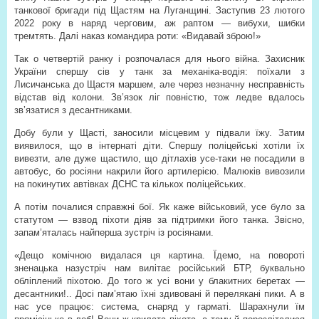
танкової бригади під Щастям на Луганщині. Заступив 23 лютого
2022 року в наряд черговим, аж раптом — вибухи, шибки
тремтять. Далі наказ командира роти: «Видавай зброю!»
Так о четвертій ранку і розпочалася для нього війна. Захисник
України спершу сів у танк за механіка-водія: поїхали з
Лисичанська до Щастя маршем, але через незначну несправність
відстав від колони. Зв’язок ліг повністю, тож ледве вдалось
зв’язатися з десантниками.
Добу були у Щасті, заносили місцевим у підвали їжу. Затим
виявилося, що в інтернаті діти. Спершу поліцейські хотіли їх
вивезти, але дуже щастило, що дітлахів усе-таки не посадили в
автобус, бо росіяни накрили його артилерією. Малюків вивозили
на покинутих автівках ДСНС та кількох поліцейських.
А потім почалися справжні бої. Як каже військовий, усе було за
статутом — взвод піхоти діяв за підтримки його танка. Звісно,
запам’яталась найперша зустріч із росіянами.
«Дещо комічною видалася ця картина. Їдемо, на повороті
зненацька назустріч нам вилітає російський БТР, буквально
обліплений піхотою. До того ж усі вони у блакитних беретах —
десантники!.. Досі пам’ятаю їхні здивовані й перелякані пики. А в
нас усе працює: система, снаряд у гарматі. Шарахнули їм