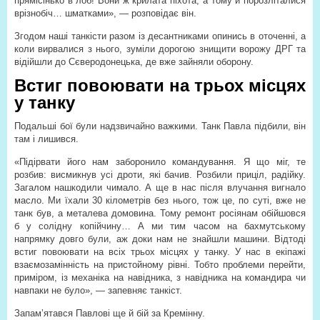
прямісінько в лоб! Вони ж крилата піхота, а тому й порозліталися
врізнобіч… шматками», — розповідає він.
Згодом наші танкісти разом із десантниками опинись в оточенні, а
коли вирвалися з нього, зуміли дорогою знищити ворожу ДРГ та
відійшли до Сєверодонецька, де вже зайняли оборону.
Встиг повоювати на трьох місцях
у танку
Подальші бої були надзвичайно важкими. Танк Павла підбили, він
там і лишився.
«Підірвати його нам заборонило командування. Я що міг, те
розбив: висмикнув усі дроти, які бачив. Розбили приціл, радійку.
Загалом нашкодили чимало. А ще в нас після влучання вигнало
масло. Ми їхали 30 кілометрів без нього, тож це, по суті, вже не
танк був, а металева домовина. Тому ремонт росіянам обійшовся
б у солідну копійчину… А ми тим часом на бахмутському
напрямку довго були, аж доки нам не знайшли машини. Відтоді
встиг повоювати на всіх трьох місцях у танку. У нас в екіпажі
взаємозамінність на пристойному рівні. Тобто проблеми перейти,
приміром, із механіка на навідника, з навідника на командира чи
навпаки не було», — запевняє танкіст.
Запам’ятався Павлові ще й бій за Кремінну.