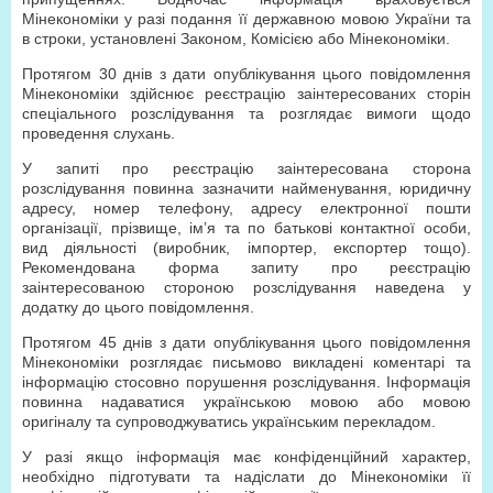
Мінекономіки у разі подання її державною мовою України та
в строки, установлені Законом, Комісією або Мінекономіки.
Протягом 30 днів з дати опублікування цього повідомлення
Мінекономіки здійснює реєстрацію заінтересованих сторін
спеціального розслідування та розглядає вимоги щодо
проведення слухань.
У запиті про реєстрацію заінтересована сторона
розслідування повинна зазначити найменування, юридичну
адресу, номер телефону, адресу електронної пошти
організації, прізвище, ім’я та по батькові контактної особи,
вид діяльності (виробник, імпортер, експортер тощо).
Рекомендована форма запиту про реєстрацію
заінтересованою стороною розслідування наведена у
додатку до цього повідомлення.
Протягом 45 днів з дати опублікування цього повідомлення
Мінекономіки розглядає письмово викладені коментарі та
інформацію стосовно порушення розслідування. Інформація
повинна надаватися українською мовою або мовою
оригіналу та супроводжуватись українським перекладом.
У разі якщо інформація має конфіденційний характер,
необхідно підготувати та надіслати до Мінекономіки її