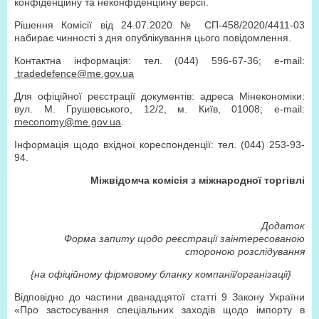
конфіденційну та неконфіденційну версії.
Рішення Комісії від 24.07.2020 № СП-458/2020/4411-03
набирає чинності з дня опублікування цього повідомлення.
Контактна інформація: тел. (044) 596-67-36; e-mail:
tradedefence@me.gov.ua
Для офіційної реєстрації документів: адреса Мінекономіки:
вул. М. Грушевського, 12/2, м. Київ, 01008; е-mail:
meconomy@me.gov.ua
.
Інформація щодо вхідної кореспонденції: тел. (044) 253-93-
94.
Міжвідомча комісія з міжнародної торгівлі
Додаток
Форма запиту щодо реєстрації заінтересованою
стороною розслідування
{на офіційному фірмовому бланку компанії/організації}
Відповідно до частини дванадцятої статті 9 Закону України
«Про застосування спеціальних заходів щодо імпорту в