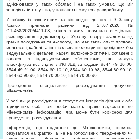
здійснювався у таких обсягах і на таких умовах, що міг
заподіяти істотну шкоду національному товаровиробнику.
У зв’язку із зазначеним та відповідно до статті 9 Закону
Комісія прийняла рішення від 24.07.2020 №
СП-458/2020/4411-03, згідно з яким порушила спеціальне
розслідування щодо імпорту в Україну товару незалежно від
країни походження та експорту, що має такий опис: проводи
ізольовані, кабелі та інші ізольовані електричні провідники без
з’єднувальних деталей; кабелі волоконно-оптичнi, складені з
волокон з індивідуальними оболонками, що можуть
класифікуватись згідно з УКТЗЕД за кодами 8544 49 20 00,
8544 49 91 00, 8544 60 10 10, 8544 60 10 98, 8544 60 90 10,
8544 60 90 90, 8544 70 00 10, 8544 70 00 90.
Проведення спеціального розслідування доручено
Мінекономіки.
У разі якщо розслідування стосується інтересів фізичних або
юридичних осіб, такі особи мають право надсилати до
Мінекономіки інформацію, яка може бути корисною для
проведення розслідування.
Інформація, що подається до Мінекономіки, повинна
базуватися на фактах, а не на голослівних твердженнях чи
припущеннях. Водночас інформація враховується