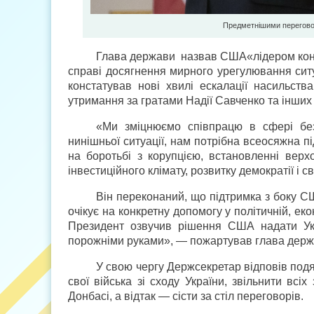
Предметнішими перегово
Глава держави назвав США«лідером консо
справі досягнення мирного урегулювання ситуа
констатував нові хвилі ескалації насильст
утримання за гратами Надії Савченко та інших 
«Ми зміцнюємо співпрацю в сфері бе
нинішньої ситуації, нам потрібна всеосяжна 
на боротьбі з корупцією, встановленні верх
інвестиційного клімату, розвитку демократії і с
Він переконаний, що підтримка з боку 
очікує на конкретну допомогу у політичній, ек
Президент озвучив рішення США надати Укр
порожніми руками», — пожартував глава держ
У свою чергу Держсекретар відповів подя
свої війська зі сходу України, звільнити вс
Донбасі, а відтак — сісти за стіл переговорів.