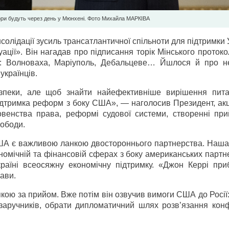
ри будуть через день у Мюнхені. Фото Михайла МAРКIВA
лідації зусиль трансатлантичної спільноти для підтримки 
ції». Він нагадав про підписання торік Мінського протоко
ва: Волноваха, Маріуполь, Дебальцеве… Йшлося й про н
українців.
зпеки, але щоб знайти найефективніше вирішення пит
підтримка реформ з боку США», — наголосив Президент, ак
овенства права, реформі судової системи, створенні при
вободи.
США є важливою ланкою двостороннього партнерства. Наша
ономічній та фінансовій сферах з боку американських партн
аїні всеосяжну економічну підтримку. «Джон Керрі при
ави.
кою за прийом. Вже потім він озвучив вимоги США до Росії
іх заручників, обрати дипломатичний шлях розв’язання кон