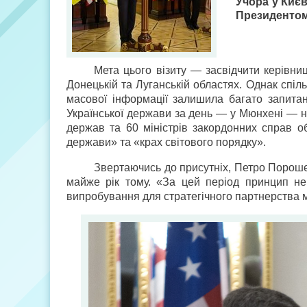
Учора у Киє
Президентом
Мета цього візиту — засвідчити керівни
Донецькій та Луганській областях. Однак спі
масової інформації залишила багато запитан
Української держави за день — у Мюнхені — на
держав та 60 міністрів закордонних справ об
держави» та «крах світового порядку».
Звертаючись до присутніх, Петро Пороше
майже рік тому. «За цей період принцип не
випробування для стратегічного партнерства м