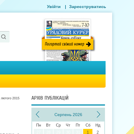
Увійти
|
Зареєструватись
АРХІВ ПУБЛІКАЦІЙ
 лютого 2015
Серпень 2026
Пн
Вт
Ср
Чт
Пт
Сб
Нд
27
28
29
30
31
1
2