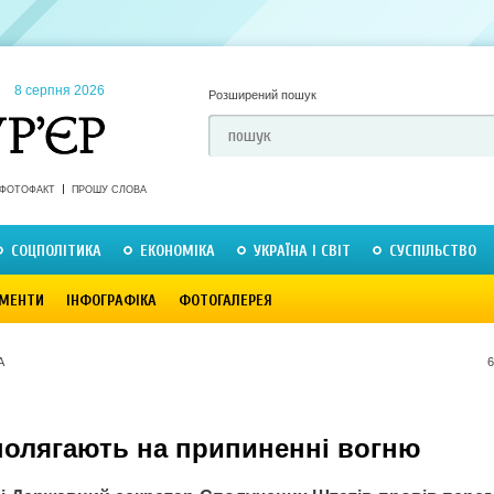
8 серпня 2026
Розширений пошук
ФОТОФАКТ
ПРОШУ СЛОВА
СОЦПОЛІТИКА
ЕКОНОМІКА
УКРАЇНА І СВІТ
СУСПІЛЬСТВО
МЕНТИ
ІНФОГРАФІКА
ФОТОГАЛЕРЕЯ
А
6
олягають на припиненні вогню