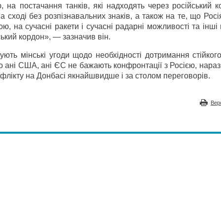
 на постачання танків, які надходять через російський к
а сході без розпізнавальних знаків, а також на те, що Рос
ю, на сучасні ракети і сучасні радарні можливості та інші 
ський кордон», — зазначив він.
шують мінські угоди щодо необхідності дотримання стійко
 ані США, ані ЄС не бажають конфронтації з Росією, нараз
лікту на Донбасі якнайшвидше і за столом переговорів.
Вер