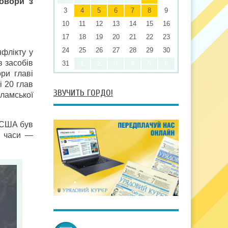
говори
з
3
4
5
6
7
8
9
10
11
12
13
14
15
16
17
18
19
20
21
22
23
24
25
26
27
28
29
30
флікту у
в засобів
31
1
2
3
4
5
6
ри главі
і 20 глав
ЗВУЧИТЬ ГОРДО!
ламської
р США був
і часи —