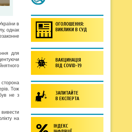
України в
ОГОЛОШЕННЯ:
ВИКЛИКИ В СУД
лу, однак
езаконне
ання для
центуючи
ВАКЦИНАЦІЯ
ВІД COVID-19
йнятного
 сторона
ерів. Тож
ЗАПИТАЙТЕ
був не з
В ЕКСПЕРТА
: вивести
флікту на
ІНДЕКС
ІНФЛЯЦІЇ