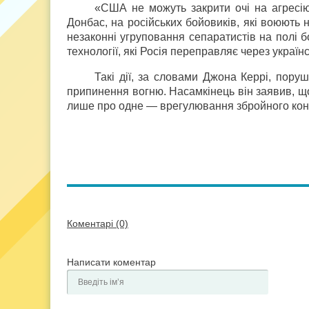
«США не можуть закрити очі на агресію,
Донбас, на російських бойовиків, які воюють н
незаконні угруповання сепаратистів на полі бо
технології, які Росія переправляє через україн
Такі дії, за словами Джона Керрі, пору
припинення вогню. Насамкінець він заявив, що
лише про одне — врегулювання збройного конф
Коментарі (0)
Написати коментар