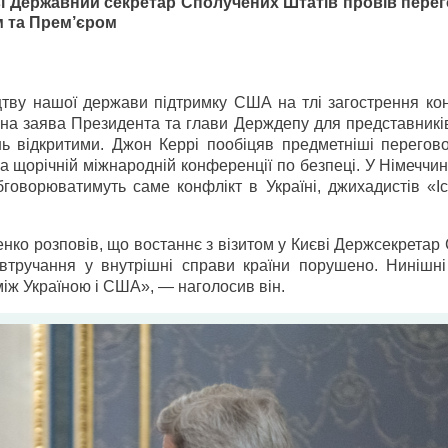
ві Державний секретар Сполучених Штатів провів пере
 та Прем’єром
цтву нашої держави підтримку США на тлі загострення кон
льна заява Президента та глави Держдепу для представникі
ь відкритими. Джон Керрі пообіцяв предметніші перегово
 щорічній міжнародній конференції по безпеці. У Німеччин
говорюватимуть саме конфлікт в Україні, джихадистів «Іс
нко розповів, що востаннє з візитом у Києві Держсекрета
втручання у внутрішні справи країни порушено. Нинішн
іж Україною і США», — наголосив він.