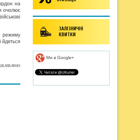
ордон на
ія очолює
військові
ЗАЛІЗНИЧНІ
КВИТКИ
го режиму
і йдеться
Ми в Google+
сія для друку