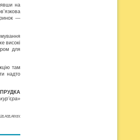
зявши на
ов’язкова
 ринок —
рмування
же високі
иром для
кцію там
ти надто
 ПРУДКА
кур’єра»
сія для друку