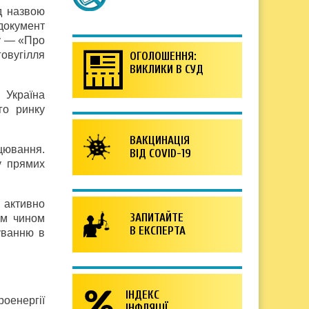
д назвою
 документ
ку — «Про
овугілля
ОГОЛОШЕННЯ:
ВИКЛИКИ В СУД
 Україна
го ринку
ВАКЦИНАЦІЯ
цювання.
ВІД COVID-19
у прямих
і активно
ЗАПИТАЙТЕ
им чином
В ЕКСПЕРТА
уванню в
ІНДЕКС
оенергії
ІНФЛЯЦІЇ