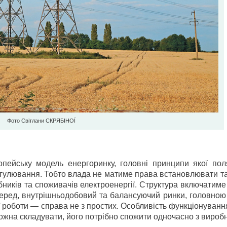
Фото Світлани СКРЯБІНОЇ
ейську модель енергоринку, головні принципи якої пол
 регулювання. Тобто влада не матиме права встановлювати 
бників та споживачів електроенергії. Структура включатим
перед, внутрішньодобовий та балансуючий ринки, головною
її роботи — справа не з простих. Особливість функціонуванн
можна складувати, його потрібно спожити одночасно з вироб