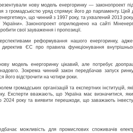
презентували нову модель енергоринку — законопроект пі
ня з громадськістю уряд спрямує його до парламенту. Цей
оенергетику», що чинний з 1997 року, та ухвалений 2013 ро
ї України». Законопроект оприлюднено на сайті Міненерг
робити свої зауваження і пропозиції.
перспективами реформування нашого енергоринку, адже
х директив ЄС про правила функціонування внутрішньо
нову модель енергоринку цікавий, але потребує доопра
надовго. Зокрема чинний закон передбачав запуск ринк
ся його відстрочити на чотири роки.
олем громадських організацій та експертних інституцій, як
ку. Експерти вважають, що Україна має визначитися, як
 2024 року та виявити перешкоди, що заважають інвест
дбачає можливість для промислових споживачів електр