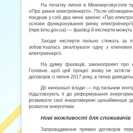
На початку липня в Міненерговугілля 
«Про ринок електроенергії». Після обговорен
поєднав у собі два чинні закони: «Про електр
основи функціонування ринку електроенергі
(mpe.kmu.gov.ua) — фахівці й експерти можуть 
Західні експерти пильно стежать за 
зобов’язалась реалізувати одну з ключови
електроенергії.
На думку фахівців, законопроект про 
Головне, щоб цей процес знову не затягли 
договорів із липня 2017 року, а тепер доведеть
Дії нинішньої влади — під пильним контр
підштовхують її до реформування енергорин
розвивати свої енергомережі щонайменше до
розвиток енергетики.
Нові можливості для споживачів
Запровадження прямих договорів пере