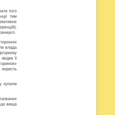
рати того
нції тим
ефективне
еренцій).
енергії.
торонніх
але влада
ргоринку
звідки її
ргоринок»
 користь
у купили
ізованих
: що вища