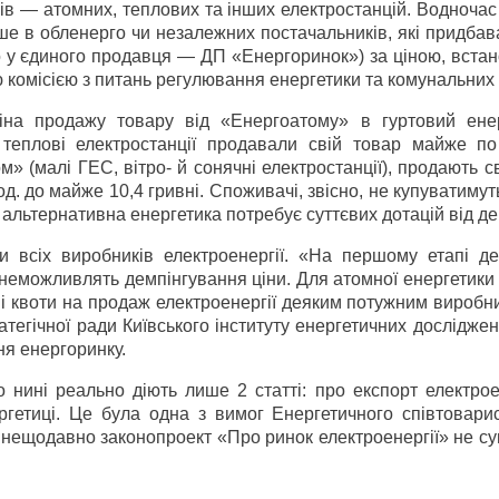
ів — атомних, теплових та інших електростанцій. Водноча
ше в обленерго чи незалежних постачальників, які придба
о у єдиного продавця — ДП «Енергоринок») за ціною, вста
комісією з питань регулювання енергетики та комунальних 
ціна продажу товару від «Енергоатому» в гуртовий ене
к теплові електростанції продавали свій товар майже по
 (малі ГЕС, вітро- й сонячні електростанції), продають с
год. до майже 10,4 гривні. Споживачі, звісно, не купуватимут
 альтернативна енергетика потребує суттєвих дотацій від д
и всіх виробників електроенергії. «На першому етапі д
унеможливлять демпінгування ціни. Для атомної енергетики
і квоти на продаж електроенергії деяким потужним виробн
тегічної ради Київського інституту енергетичних досліджен
ня енергоринку.
нині реально діють лише 2 статті: про експорт електроен
ргетиці. Це була одна з вимог Енергетичного співтовари
 нещодавно законопроект «Про ринок електроенергії» не с