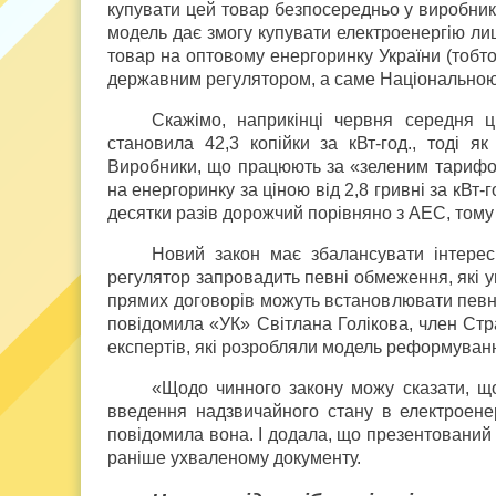
купувати цей товар безпосередньо у виробник
модель дає змогу купувати електроенергію ли
товар на оптовому енергоринку України (тобт
державним регулятором, а саме Національною 
Скажімо, наприкінці червня середня 
становила 42,3 копійки за кВт-год., тоді я
Виробники, що працюють за «зеленим тарифом»
на енергоринку за ціною від 2,8 гривні за кВт-
десятки разів дорожчий порівняно з АЕС, тому
Новий закон має збалансувати інтерес
регулятор запровадить певні обмеження, які 
прямих договорів можуть встановлювати певн
повідомила «УК» Світлана Голікова, член Стра
експертів, які розробляли модель реформуван
«Щодо чинного закону можу сказати, що 
введення надзвичайного стану в електроене
повідомила вона. І додала, що презентований
раніше ухваленому документу.