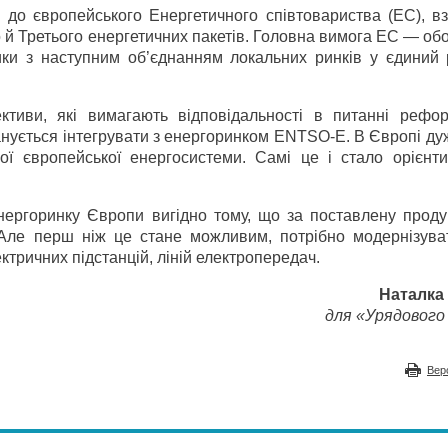
я до європейського Енергетичного співтовариства (ЕС), в
 й Третього енергетичних пакетів. Головна вимога ЕС — об
тики з наступним об’єднанням локальних ринків у єдиний
ктиви, які вимагають відповідальності в питанні рефо
анується інтегрувати з енергоринком ENTSO-E. В Європі ду
ної європейської енергосистеми. Самі це і стало орієнт
нергоринку Європи вигідно тому, що за поставлену проду
Але перш ніж це стане можливим, потрібно модернізува
ктричних підстанцій, ліній електропередач.
Наталка
для «Урядового 
Вер