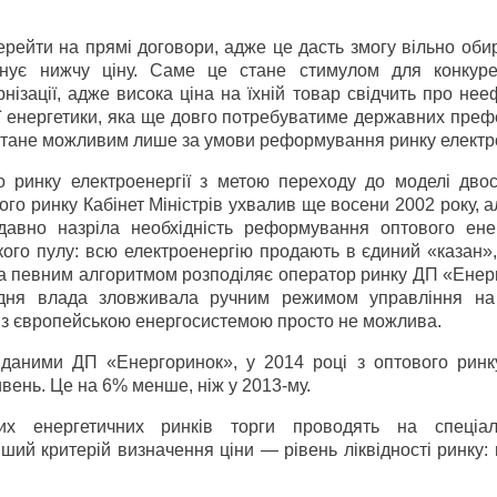
ерейти на прямі договори, адже це дасть змогу вільно оби
понує нижчу ціну. Саме це стане стимулом для конкуре
ізації, адже висока ціна на їхній товар свідчить про не
ї енергетики, яка ще довго потребуватиме державних преф
 стане можливим лише за умови реформування ринку електро
 ринку електроенергії з метою переходу до моделі двос
ого ринку Кабінет Міністрів ухвалив ще восени 2002 року, 
авно назріла необхідність реформування оптового ене
ого пулу: всю електроенергію продають в єдиний «казан», 
 за певним алгоритмом розподіляє оператор ринку ДП «Ене
едня влада зловживала ручним режимом управління на
я з європейською енергосистемою просто не можлива.
 даними ДП «Енергоринок», у 2014 році з оптового ринк
вень. Це на 6% менше, ніж у 2013-му.
их енергетичних ринків торги проводять на спеціал
іший критерій визначення ціни — рівень ліквідності ринку