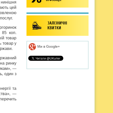
с нинішня
вають цей
новленою
послуг.
ЗАЛІЗНИЧНІ
ргоринок
КВИТКИ
 85 коп.
вій товар
ь товар у
Ми в Google+
ержави.
ержавний
 на ринку
икам», —
ь, один з
ергії та
ства», —
уперечить