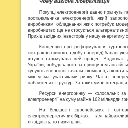
Чому вигідна лібералізація
Покупці електроенергії давно прагнуть п
постачальника електроенергії, який запро
виробникам, обладнання яких потребує модерн
виробництво (це не стосується альтернативно
Прихід західних інвесторів у нашу енергетику
Концепцію про реформування гуртового
контрактів (ринок на добу наперед) балансуюч
штучно гальмувала цей процес. Водночас д
України, побудованого за принципом англійськ
купують енергопостачальні компанії, а кошти
між усіма учасниками ринку. Часто попер
наближених структур. За таких умов інтеграці
Ресурси енергоринку — колосальні: за
електроенергії на суму майже 162 мільярди гри
На більшості європейських і світов
електроенергетичних біржах. І там найважлив
ліквідність, то нижчі ціни.