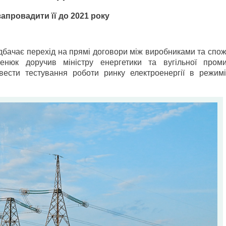
запровадити її до 2021 року
дбачає перехід на прямі договори між виробниками та спо
ценюк доручив міністру енергетики та вугільної проми
ести тестування роботи ринку електроенергії в режим