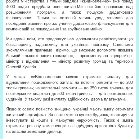
роботи міністерства, і тільки завдяки «єВідновленню» вже понад
4000 родин придбали нове житло.Ми постійно працюємо над
розширенням програми, а також пошуком додаткового
фінансування. Тільки за останній місяць уряд ухвалив два
послідовні рішення про залучення додаткового фінансування для
компенсацій за пошкоджене і за зруйноване майно.
Ми вдячні всім, хто продовжує нам допомагати реалізовувати цю
беззаперечну надважливу для українців програму. Спільними
зусиллями ми прагнемо і віримо, що зможемо допомогти якомога
більшій кількості наших громадян», —прокоментував віцепрем’єр-
міністр з відновлення — міністр розвитку громад та територій
Олексій Кулеба.
У межах «єВідновлення» можна отримати виплату для
відновлення пошкодженого житла: на поточні ремонти — до 200
тисяч гривень; на капітальні ремонти — до 350 тисяч гривень для
пошкоджених квартир і до 500 тисяч гривень — для пошкоджених
будинків. У такому разі виплату здійснюють двома платежами.
Якщо ж оселю повністю знищено, українці мають змогу отримати
житловий сертифікат. За нього можна купити будинок, квартиру чи
інвестувати ці кошти в майбутню нерухомість. Також є змога
отримати грошову компенсацію на відбудову приватного будинку
на власній земельній ділянці.