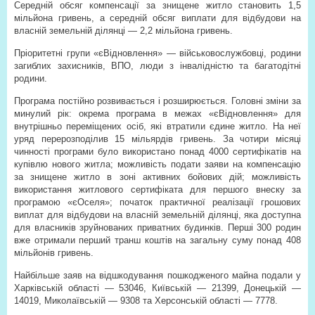
Середній обсяг компенсації за знищене житло становить 1,5
мільйона гривень, а середній обсяг виплати для відбудови на
власній земельній ділянці — 2,2 мільйона гривень.
Пріоритетні групи «єВідновлення» — військовослужбовці, родини
загиблих захисників, ВПО, люди з інвалідністю та багатодітні
родини.
Програма постійно розвивається і розширюється. Головні зміни за
минулий рік: окрема програма в межах «єВідновлення» для
внутрішньо переміщених осіб, які втратили єдине житло. На неї
уряд перерозподілив 15 мільярдів гривень. За чотири місяці
чинності програми було використано понад 4000 сертифікатів на
купівлю нового житла; можливість подати заяви на компенсацію
за знищене житло в зоні активних бойових дій; можливість
використання житлового сертифіката для першого внеску за
програмою «єОселя»; початок практичної реалізації грошових
виплат для відбудови на власній земельній ділянці, яка доступна
для власників зруйнованих приватних будинків. Перші 300 родин
вже отримали перший транш коштів на загальну суму понад 408
мільйонів гривень.
Найбільше заяв на відшкодування пошкодженого майна подали у
Харківській області — 53046, Київській — 21399, Донецькій —
14019, Миколаївській — 9308 та Херсонській області — 7778.