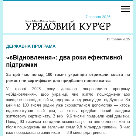
7 серпня 2026
13 травня 2025
ДЕРЖАВНА ПРОГРАМА
«єВідновлення»: два роки ефективної
підтримки
За цей час понад 100 тисяч українців отримали кошти на
ремонт чи сертифікати для придбання нового житла
У травні 2023 року держава запровадила програму
«єВідновлення», щоб українці, чиє житло пошкоджене або
знищене внаслідок війни, одержали підтримку для відбудови. За
цей час 100 тисяч родин уже скористалися допомогою — хтось
відремонтував свій дім, а хтось придбав новий завдяки
житловому сертифікату. З них
9,6 тисячі придбали нові домівки.
Понад 93 тисячам погодили компенсацію на відновлення житла
після пошкоджень на загальну суму 9,8 мільярда гривень. З них
вже перераховано заявникам — 8,9 мільярда гривень.