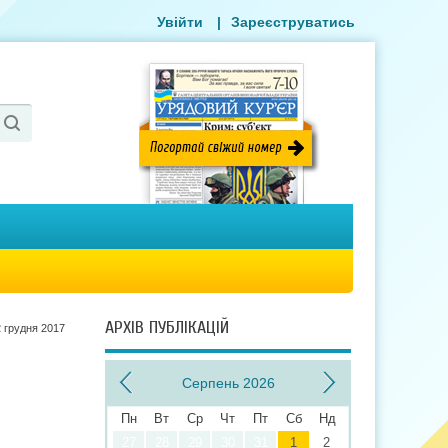
Увійти
|
Зареєструватись
АРХІВ ПУБЛІКАЦІЙ
2 грудня 2017
Серпень 2026
Пн
Вт
Ср
Чт
Пт
Сб
Нд
27
28
29
30
31
1
2