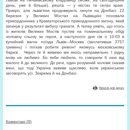
Львові на Личаківському кладовищі (може, на сьогоднішній
день, уже й більше), решта — у містах та селах краю.
Прикро, але львів’яни продовжують гинути на Донбасі. 22
березня у Великих Мостах на Львівщині поховали
прикордонника з Краматорського прикордонного загону, який
загинув у результаті вибуху гранати. А тепер уявіть, що хтось
із жителів Великих Мостів пустив на поминальному обіді
чоловічу сльозу за героя, а наступного дня сів о 10:03 в
купейний вагон поїзда Львів—Москва (заплативши 3757
гривень) і поїхав робити ремонт якомусь московському
баризі… Через те й живемо ми якось неправильно. І рідну
мову не любимо. Бо якби любили, то говорили б нею від
малого й до великого. До речі, один розумний чоловік сказав
мені, що тоді Україна заживе щасливо, коли українською
заговорять усі. Зок­рема й на Донбасі.
Версія для друку
Коментарі (0)