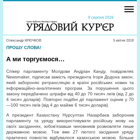
9 серпня 2026
Олександр КРЮЧКОВ
5 квiтня 2018
ПРОШУ СЛОВА!
А ми торгуємося…
Спікер парламенту Молдови Андріан Канду, повідомляє
Newsmaker, підписав замість президента Ігоря Додона закон,
який забороняє ретрансляцію в країні російських новин та
інформаційно-аналітичних програм. За порушення цього
закону передбачено штрафи від 40 до 70 тисяч леїв (від 2 до
4 тисяч доларів). Повторні подібні дії парламент оцінив у 70
—100 тисяч леїв (від 4 до майже 6 тисяч доларів).
А президент Казахстану Нурсултан Назарбаєв заборонив
парламенту та уряду використовувати російську мову на
своїх засіданнях, зобов’язавши чиновників розмовляти лише
державною мовою. Тож вже 27 лютого засідання уряду
практично повністю відбувалося казахською мовою. Більше