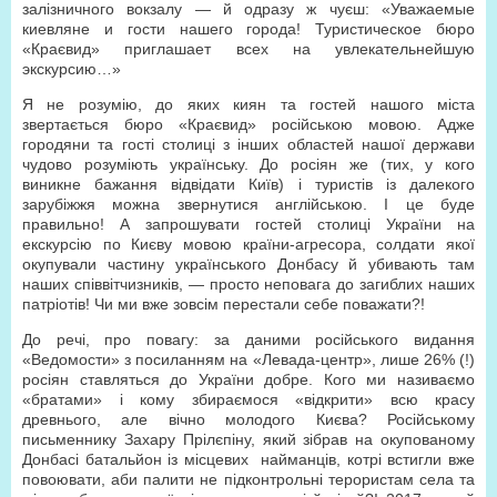
залізничного вокзалу — й одразу ж чуєш: «Уважаемые
киевляне и гости нашего города! Туристическое бюро
«Краєвид» приглашает всех на увлекательнейшую
экскурсию…»
Я не розумію, до яких киян та гостей нашого міста
звертається бюро «Краєвид» російською мовою. Адже
городяни та гості столиці з інших областей нашої держави
чудово розуміють українську. До росіян же (тих, у кого
виникне бажання відвідати Київ) і туристів із далекого
зарубіжжя можна звернутися англійською. І це буде
правильно! А запрошувати гостей столиці України на
екскурсію по Києву мовою країни-агресора, солдати якої
окупували частину українського Донбасу й убивають там
наших співвітчизників, — просто неповага до загиблих наших
патріотів! Чи ми вже зовсім перестали себе поважати?!
До речі, про повагу: за даними російського видання
«Ведомости» з посиланням на «Левада-центр», лише 26% (!)
росіян ставляться до України добре. Кого ми називаємо
«братами» і кому збираємося «відкрити» всю красу
древнього, але вічно молодого Києва? Російському
письменнику Захару Прілєпіну, який зібрав на окупованому
Донбасі батальйон із місцевих найманців, котрі встигли вже
повоювати, аби палити не підконтрольні терористам села та