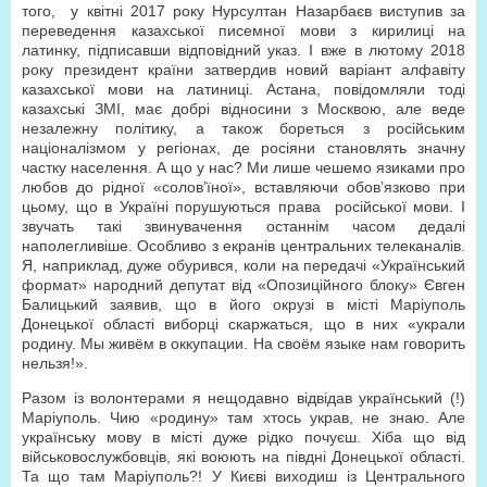
того, у квітні 2017 року Нурсултан Назарбаєв виступив за
переведення казахської писемної мови з кирилиці на
латинку, підписавши відповідний указ. І вже в лютому 2018
року президент країни затвердив новий варіант алфавіту
казахської мови на латиниці. Астана, повідомляли тоді
казахські ЗМІ, має добрі відносини з Москвою, але веде
незалежну політику, а також бореться з російським
націоналізмом у регіонах, де росіяни становлять значну
частку населення. А що у нас? Ми лише чешемо язиками про
любов до рідної «солов’їної», вставляючи обов’язково при
цьому, що в Україні порушуються права російської мови. І
звучать такі звинувачення останнім часом дедалі
наполегливіше. Особливо з екранів центральних телеканалів.
Я, наприклад, дуже обурився, коли на передачі «Український
формат» народний депутат від «Опозиційного блоку» Євген
Балицький заявив, що в його окрузі в місті Маріуполь
Донецької області виборці скаржаться, що в них «украли
родину. Мы живём в оккупации. На своём языке нам говорить
нельзя!».
Разом із волонтерами я нещодавно відвідав український (!)
Маріуполь. Чию «родину» там хтось украв, не знаю. Але
українську мову в місті дуже рідко почуєш. Хіба що від
військовослужбовців, які воюють на півдні Донецької області.
Та що там Маріуполь?! У Києві виходиш із Центрального