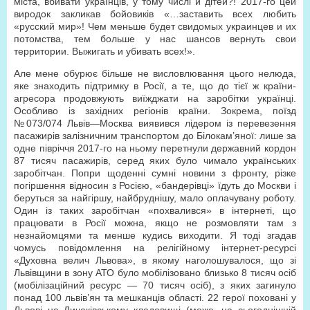
міста, вбивати українців, у тому числі й дітей?! 2017-го цей
виродок закликав бойовиків «…заставить всех любить
«русский мир»! Чем меньше будет свидомых украинцев и их
потомства, тем больше у нас шансов вернуть свои
территории. Выжигать и убивать всех!».
Але мене обурює більше не висловлювання цього нелюда,
яке знаходить підтримку в Росії, а те, що до тієї ж країни-
агресора продовжують виїжджати на заробітки українці.
Особливо із західних регіонів країни. Зокрема, поїзд
№073/074 Львів—Москва виявився лідером із перевезення
пасажирів залізничним транспортом до Білокам’яної: лише за
одне півріччя 2017-го на ньому перетнули державний кордон
87 тисяч пасажирів, серед яких було чимало українських
заробітчан. Попри щоденні сумні новини з фронту, різке
погіршення відносин з Росією, «бандерівці» їдуть до Москви і
беруться за найгіршу, найбруднішу, мало оплачувану роботу.
Один із таких заробітчан «похвалився» в інтернеті, що
працювати в Росії можна, якщо не розмовляти там з
незнайомцями та менше кудись виходити. Я тоді згадав
чомусь повідомлення на релігійному інтернет-ресурсі
«Духовна велич Львова», в якому наголошувалося, що зі
Львівщини в зону АТО було мобілізовано близько 8 тисяч осіб
(мобілізаційний ресурс — 70 тисяч осіб), з яких загинуло
понад 100 львів’ян та мешканців області. 22 герої поховані у