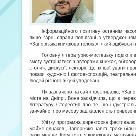
Інформаційного позитиву останнім часом
якщо гарні справи пов’язані з утвердженням 
«Запорізька книжкова толока», який відбувся н
Головну літературно-мистецьку подію пів
змогу зустрічатися з авторами книжок, обговор
столи», дискусії, лекторії. До їхньої уваги п
покази художніх і фотоекспозицій, театральн
людей різного віку й уподобань.
Як зазначено на сайті фестивалю, «Запо
міста на Дніпрі. Вона засвідчила, що в пере
літературу. Стереотип про те, що індустріал
звичайно, про масову зацікавленість привезе
Улітку програмна директорка фестивалю 
майже однакові, Запоріжжя навіть трохи більш
рази менше. Крім того, у книжкових магазина