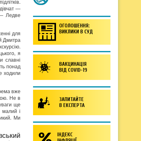
ідлітків.
 дівчат —
 — Ледве
ОГОЛОШЕННЯ:
ВИКЛИКИ В СУД
женні для
ей Дмитра
кскурсію.
ького, я
и славні
ВАКЦИНАЦІЯ
ть понад
ВІД COVID-19
же ходили
крема вже
рою. Не в
ЗАПИТАЙТЕ
 уваги ще
В ЕКСПЕРТА
 малий і
икий. Ми
ІНДЕКС
ОВСЬКИЙ
ІНФЛЯЦІЇ