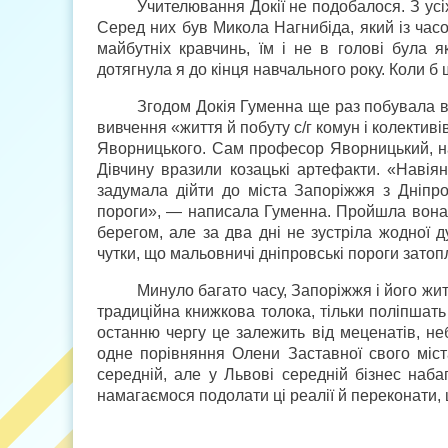
Учителювання Докії не подобалося. З усіх
Серед них був Микола Нагнибіда, який із час
майбутніх кравчинь, їм і не в голові була
дотягнула я до кінця навчального року. Коли б
Згодом Докія Гуменна ще раз побувала в
вивчення «життя й побуту с/г комун і колектив
Яворницького. Сам професор Яворницький, на 
Дівчину вразили козацькі артефакти. «Навія
задумала дійти до міста Запоріжжя з Дніпр
пороги», — написала Гуменна. Пройшла вона 8
берегом, але за два дні не зустріла жодної 
чутки, що мальовничі дніпровські пороги затоп
Минуло багато часу, Запоріжжя і його жит
традиційна книжкова толока, тільки поліпшать
останню чергу це залежить від меценатів, не
одне порівняння Олени Заставної свого міст
середній, але у Львові середній бізнес наба
намагаємося подолати ці реалії й переконати,