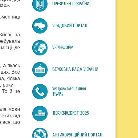
ПРЕЗИДЕНТ УКРАЇНИ
нах».
сьменниці
УРЯДОВИЙ ПОРТАЛ
Києві на
ребувала
місці, де
УКРІНФОРМ
, а якась
ВЕРХОВНА РАДА УКРАЇНИ
ицях. Все
а, кілька
1 року. —
УРЯДОВА ГАРЯЧА ЛІНІЯ
. То й це
1545
ала мови
ДЕРЖБЮДЖЕТ 2025
леких від
илася, що
АНТИКОРУПЦІЙНИЙ ПОРТАЛ