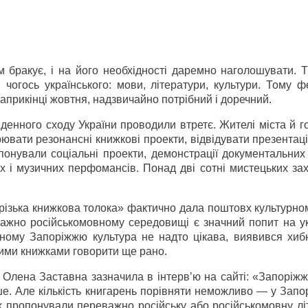
 бракує, і на його необхідності даремно наголошувати. Т
чогось українського: мови, літератури, культури. Тому ф
априкінці жовтня, надзвичайно потрібний і доречний.
денного сходу України проводили втретє. Жителі міста й г
ювати резонансні книжкові проекти, відвідувати презентації
ропонували соціальні проекти, демонстрації документальних
их і музичних перфомансів. Понад дві сотні мистецьких за
різька книжкова толока» фактично дала поштовх культурно
важно російськомовному середовищі є значний попит на ук
ьному Запоріжжю культура не надто цікава, виявився хибн
ними книжками говорити ще рано.
Олена Заставна зазначила в інтерв’ю на сайті: «Запоріжж
е. Але кількість книгарень порівняти неможливо — у Запор
х пропонували переважно російську або російськомовну лі