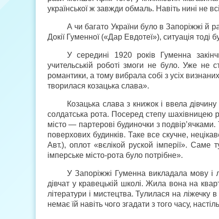
української ж завжди обмаль. Навіть нині не в
А чи багато України було в Запоріжжі й р
Докії Гуменної («Дар Евдотеї»), ситуація тоді 
У середині 1920 років Гуменна закінч
учительській роботі змоги не було. Уже не
романтики, а тому вибрала собі з усіх визнаних 
творилася козацька слава».
Козацька слава з книжок і ввела дівчину
солдатська рота. Посеред степу шахівницею р
місто — партерові будиночки з подвір’ячками. 
поверхових будинків. Таке все скучне, неціка
Авт.), оплот «вєлікой руской імперії». Саме
імперське місто-рота було потрібне».
У Запоріжжі Гуменна викладала мову і л
дівчат у кравецькій школі. Жила вона на кварт
літератури і мистецтва. Тулилася на ліжечку в
немає їй навіть чого згадати з того часу, насті