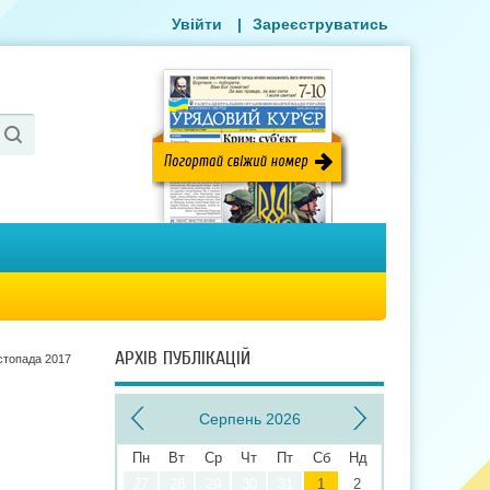
Увійти
|
Зареєструватись
АРХІВ ПУБЛІКАЦІЙ
стопада 2017
Серпень 2026
Пн
Вт
Ср
Чт
Пт
Сб
Нд
27
28
29
30
31
1
2