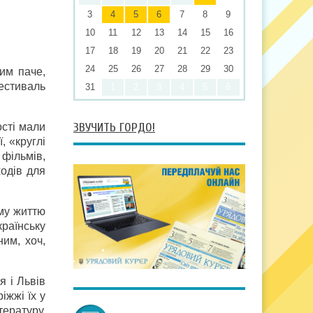
3
4
5
6
7
8
9
10
11
12
13
14
15
16
17
18
19
20
21
22
23
24
25
26
27
28
29
30
им паче,
естиваль
31
1
2
3
4
5
6
ЗВУЧИТЬ ГОРДО!
ості мали
, «круглі
 фільмів,
ходів для
му життю
раїнську
им, хоч,
я і Львів
іжжі їх у
тературу,