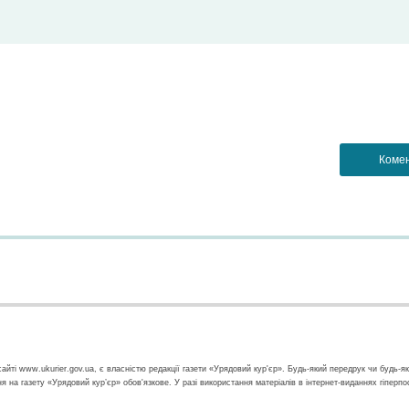
айті www.ukurier.gov.ua, є власністю редакції газети «Урядовий кур'єр». Будь-який передрук чи будь-я
ння на газету «Урядовий кур’єр» обов'язкове. У разі використання матеріалів в інтернет-виданнях гіперп