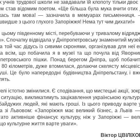
 учнів трудової школи не завдавали їй клопоту тільки двоє п
ом став відомим поетом. «Ще більша була мука вчити отих
 якась там мова! — зазначила в мемуарах письменниця.
 швидше з цього глухого Запоріжжя! Нема тут чим дихати!»
 цьому південному місті, перебуваючи у тривалому відряд
ів». Спочатку відвідала у Дніпропетровську знаменитий муз
той час дідусь із сивими скронями, організував для неї е
на всім, що побачила я в музеї та що почула від Яворниц
опетровського пішки. Понад берегом Дніпра, щоб побачит
0 кілометрів, дуже втомилася, долаючи скелясту місцевіс
душі. Це було напередодні будівництва Дніпрельстану, і в
лять.
елі істотно змінилися. Є сподівання, що мистецькі акції, зо
 ситуацію, викликатимуть зацікавлення українською культу
байдужих людей, які мають гроші. Із цього приводу варте
а зі Львовом: «Запоріжжя має великий бізнес, а Львів —
гато активніше фінансує культуру, ніж у Запоріжжі — вел
 що культурне життя варте уваги».
Віктор ЦВІЛІХ