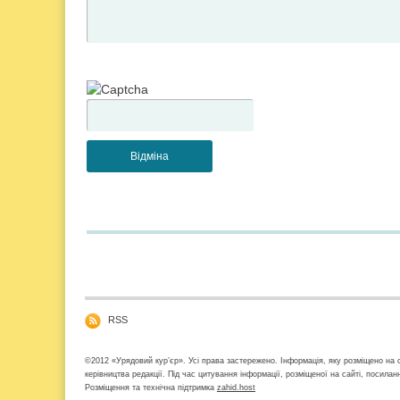
RSS
©2012 «Урядовий кур’єр». Усі права застережено. Інформація, яку розміщено на с
керівництва редакції. Під час цитування інформації, розміщеної на сайті, посила
Розміщення та технічна підтримка
zahid.host