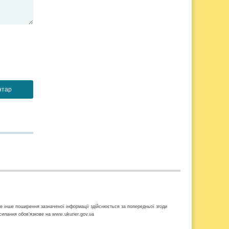
ке інше поширення зазначеної інформації здійснюється за попередньої згоди
осилання обов’язкове на www.ukurier.gov.ua