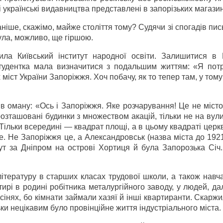
сі українські видавництва представлені в запорізьких магази
аніше, скажімо, майже століття тому? Судячи зі спогадів пи
була, можливо, ще гіршою.
ила Київський інститут народної освіти. Залишитися в 
 студентка мала визначитися з подальшим життям: «Я пот
міст України Запоріжжя. Хоч побачу, як то тепер там, у тому 
 в оману: «Ось і Запоріжжя. Яке розчарування! Це не місто
озташовані будинки з множеством акацій, тільки не на вул
Тільки всередині — квадрат площі, а в цьому квадраті церкв
ве. Не Запоріжжя це, а Александровськ (назва міста до 192
 тут за Дніпром на острові Хортиця й була Запорозька Січ
ітературу в старших класах трудової школи, а також навч
ирі в родині робітника металургійного заводу, у людей, да
 сінях, бо кімнати займали хазяї й інші квартиранти. Скарж
льки нецікавим було провінційне життя індустріального міста.