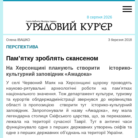
8 серпня 2026
Олена ІВАШКО
3 березня 2018
ПЕРСПЕКТИВА
Пам’ятку зроблять скансеном
На Херсонщині планують створити
історико-
культурний заповідник «Амадока»
У селі Червоний Маяк на Херсонщині щороку проводять
науково-рятувальні археологічні роботи на пам’ятках
національного значення. Тож департамент культури, туризму
та курортів облдержадміністрації звернувся до керівництва
області із пропо­зи­цією створити тут історико-культурний
заповідник. Запропонували й назву «Амадока», яку мала
легендарна столиця Скіфського царства, що, за переказами,
лежала на території сучасної Таврії. Тут в античні часи
функціонувало одне з перших державних утворень скіфів та
одне з перших державних об’єднань на території України.