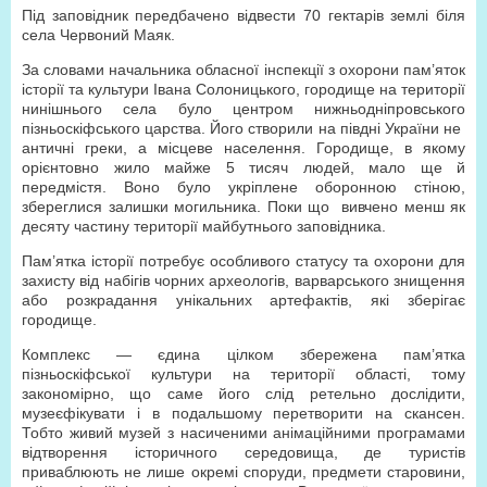
Під заповідник передбачено відвести
70 гектарів
землі біля
села Червоний Маяк.
За словами начальника обласної інспекції з охорони пам’яток
історії та культури Івана Солоницького, городище на території
нинішнього села було центром нижньодніпровського
пізньоскіфського царства. Його створили на півдні України не
античні греки, а місцеве населення. Городище, в якому
орієнтовно жило майже 5 тисяч людей, мало ще й
передмістя. Воно було укріплене оборонною стіною,
збереглися залишки могильника. Поки що вивчено менш як
десяту частину території майбутнього заповідника.
Пам’ятка історії потребує особливого статусу та охорони для
захисту від набігів чорних археологів, варварського знищення
або розкрадання унікальних артефактів, які зберігає
городище.
Комплекс — єдина цілком збережена пам’ятка
пізньоскіфської культури на території області, тому
закономірно, що саме його слід ретельно дослідити,
музеєфікувати і в подальшому перетворити на скансен.
Тобто живий музей з насиченими анімаційними програмами
відтворення історичного середовища, де туристів
приваблюють не лише окремі споруди, предмети старовини,