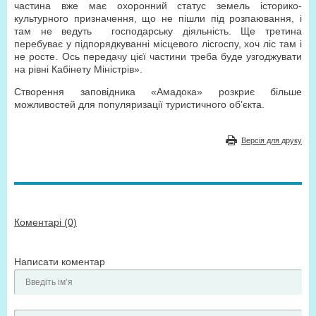
частина вже має охоронний статус земель історико-
культурного призначення, що не пішли під розпаювання, і
там не ведуть господарську діяльність. Ще третина
перебуває у підпорядкуванні місцевого лісгоспу, хоч ліс там і
не росте. Ось передачу цієї частини треба буде узгоджувати
на рівні Кабінету Міністрів».
Створення заповідника «Амадока» розкриє більше
можливостей для популяризації туристичного об’єкта.
Версія для друку
Коментарі (0)
Написати коментар