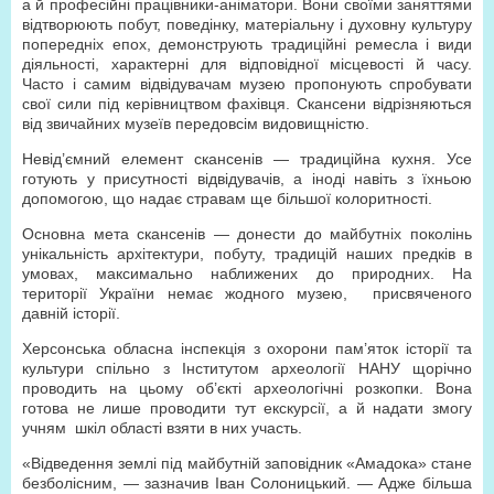
а й професійні працівники-аніматори. Вони своїми заняттями
відтворюють побут, поведінку, матеріальну і духовну культуру
попередніх епох, демонструють традиційні ремесла і види
діяльності, характерні для відповідної місцевості й часу.
Часто і самим відвідувачам музею пропонують спробувати
свої сили під керівництвом фахівця. Скансени відрізняються
від звичайних музеїв передовсім видовищністю.
Невід’ємний елемент скансенів — традиційна кухня. Усе
готують у присутності відвідувачів, а іноді навіть з їхньою
допомогою, що надає стравам ще більшої колоритності.
Основна мета скансенів — донести до майбутніх поколінь
унікальність архітектури, побуту, традицій наших предків в
умовах, максимально наближених до природних. На
території України немає жодного музею, присвяченого
давній історії.
Херсонська обласна інспекція з охорони пам’яток історії та
культури спільно з Інститутом археології НАНУ щорічно
проводить на цьому об’єкті археологічні розкопки. Вона
готова не лише проводити тут екскурсії, а й надати змогу
учням шкіл області взяти в них участь.
«Відведення землі під майбутній заповідник «Амадока» стане
безболісним, — зазначив Іван Солоницький. — Адже більша