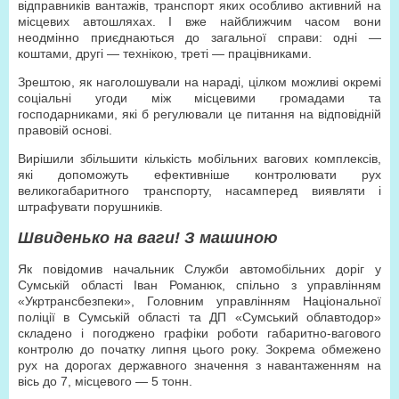
відправників вантажів, транспорт яких особливо активний на
місцевих автошляхах. І вже найближчим часом вони
неодмінно приєднаються до загальної справи: одні —
коштами, другі — технікою, треті — працівниками.
Зрештою, як наголошували на нараді, цілком можливі окремі
соціальні угоди між місцевими громадами та
господарниками, які б регулювали це питання на відповідній
правовій основі.
Вирішили збільшити кількість мобільних вагових комплексів,
які допоможуть ефективніше контролювати рух
великогабаритного транспорту, насамперед виявляти і
штрафувати порушників.
Швиденько на ваги! З машиною
Як повідомив начальник Служби автомобільних доріг у
Сумській області Іван Романюк, спільно з управлінням
«Укртрансбезпеки», Головним управлінням Національної
поліції в Сумській області та ДП «Сумський облавтодор»
складено і погоджено графіки роботи габаритно-вагового
контролю до початку липня цього року. Зокрема обмежено
рух на дорогах державного значення з навантаженням на
вісь до 7, місцевого — 5 тонн.