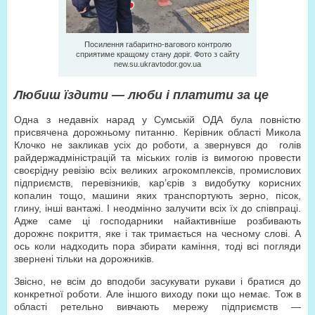
Посилення габаритно-вагового контролю
сприятиме кращому стану доріг. Фото з сайту
new.su.ukravtodor.gov.ua
Любиш їздити — люби і платити за це
Одна з недавніх нарад у Сумській ОДА була повністю
присвячена дорожньому питанню. Керівник області Микола
Клочко не закликав усіх до роботи, а звернувся до голів
райдержадміністрацій та міських голів із вимогою провести
своєрідну ревізію всіх великих агрокомплексів, промислових
підприємств, перевізників, кар’єрів з видобутку корисних
копалин тощо, машини яких транспортують зерно, пісок,
глину, інші вантажі. І неодмінно залучити всіх їх до співпраці.
Адже саме ці господарники найактивніше розбивають
дорожнє покриття, яке і так тримається на чесному слові. А
ось коли надходить пора збирати каміння, тоді всі погляди
звернені тільки на дорожників.
Звісно, не всім до вподоби засукувати рукави і братися до
конкретної роботи. Але іншого виходу поки що немає. Тож в
області ретельно вивчають мережу підприємств —