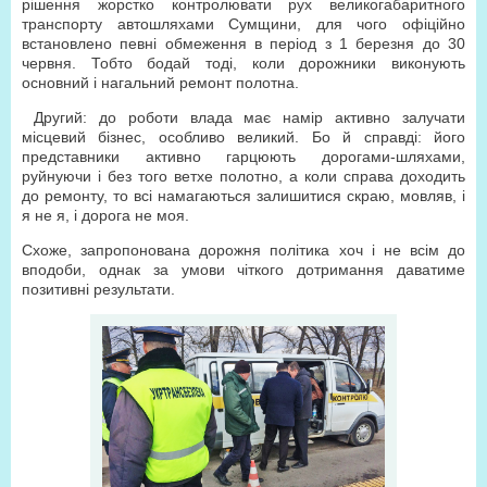
рішення жорстко контролювати рух великогабаритного
транспорту автошляхами Сумщини, для чого офіційно
встановлено певні обмеження в період з 1 березня до 30
червня. Тобто бодай тоді, коли дорожники виконують
основний і нагальний ремонт полотна.
Другий: до роботи влада має намір активно залучати
місцевий бізнес, особливо великий. Бо й справді: його
представники активно гарцюють дорогами-шляхами,
руйнуючи і без того ветхе полотно, а коли справа доходить
до ремонту, то всі намагаються залишитися скраю, мовляв, і
я не я, і дорога не моя.
Схоже, запропонована дорожня політика хоч і не всім до
вподоби, однак за умови чіткого дотримання даватиме
позитивні результати.