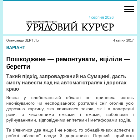
7 серпня 2026
Олександр ВЕРТІЛЬ
4 квiтня 2017
ВАРІАНТ
Пошкоджене — ремонтувати, вціліле —
берегти
Такий підхід, запроваджений на Сумщині, дасть
змогу навести лад на автомагістралях і дорогах
краю
Весна у слобожанській області не принесла чогось
неочікуваного чи несподіваного: розталий сніг оголив усю
дорожню картину, яка виявилася такою, як і в попередні
роки: з численними ямками і ямами, вибоїнами і
руйнуваннями, відповідними епітетами і метафорами водіїв.
Та з’явилися два якщо і не нових, то обнадійливих аспекти в
роботі обласної влади й дорожників. Перший: прийнято