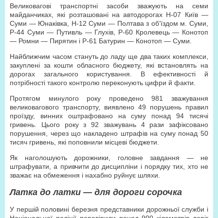
Великовагові транспортні засоби зважують на семи
майданчиках, які розташовані на автодорогах Н-07 Київ —
Суми — Юнаківка, Н-12 Суми — Полтава з об’їздом м. Суми,
Р-44 Суми — Путивль — Глухів, Р-60 Кролевець — Конотоп
— Ромни — Пирятин і Р-61 Батурин — Конотоп — Суми.
Найближчим часом стануть до ладу ще два таких комплекси,
закуплені за кошти обласного бюджету, які встановлять на
дорогах загального користування. В ефективності й
потрібності такого контролю переконують цифри й факти.
Протягом минулого року проведено 981 зважування
великовагового транспорту, виявлено 49 порушень правил
проїзду, винних оштрафовано на суму понад 94 тисячі
гривень. Цього року з 92 зважувань 4 рази зафіксовано
порушення, через що накладено штрафів на суму понад 50
тисяч гривень, які попов­нили місцеві бюджети.
Як наголошують дорожники, головне завдання — не
штрафувати, а привчити до дисципліни і порядку тих, хто не
зважає на обмеження і нахабно руйнує шляхи.
Латка до латки — для дороги сорочка
У першій половині березня представники дорожньої служби і