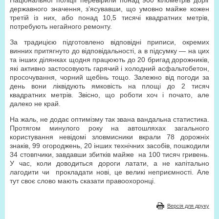
Національної поліції перевірили понад 900 кілометрів доріг
державного значення, з’ясувавши, що умовно майже кожен
третій із них, або понад 10,5 тисячі квадратних метрів,
потребують негайного ремонту.
За традицією підготовлено відповідні приписи, окремих
винних притягнуто до відповідальності, а в підсумку — на цих
та інших ділянках щодня працюють до 20 бригад дорожників,
які активно застосовують гарячий і холодний асфальтобетон,
просочування, чорний щебінь тощо. Залежно від погоди за
день вони ліквідують ямковість на площі до 2 тисяч
квадратних метрів. Звісно, що роботи хоч і почато, але
далеко не край.
На жаль, не додає оптимізму так звана вандальна статистика.
Протягом минулого року на автошляхах загального
користування невідомі зловмисники вкрали 78 дорожніх
знаків, 99 огороджень, 20 інших технічних засобів, пошкодили
34 стовпчики, завдавши збитків майже на 100 тисяч гривень.
У час, коли доводиться дороги латати, а не капітально
лагодити чи прокладати нові, це великі неприємності. Але
тут своє слово мають сказати правоохоронці.
Версія для друку