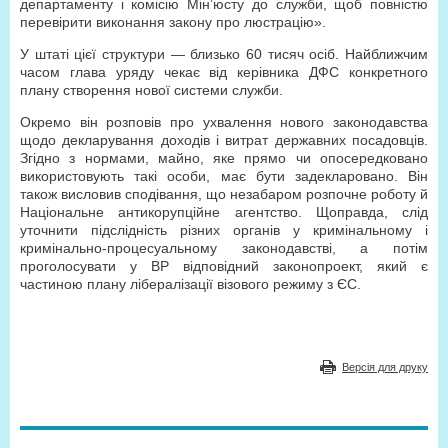
департаменту і комісію Мін’юсту до служби, щоб повністю
перевірити виконання закону про люстрацію».
У штаті цієї структури — близько 60 тисяч осіб. Найближчим
часом глава уряду чекає від керівника ДФС конкретного
плану створення нової системи служби.
Окремо він розповів про ухвалення нового законодавства
щодо декларування доходів і витрат державних посадовців.
Згідно з нормами, майно, яке прямо чи опосередковано
використовують такі особи, має бути задекларовано. Він
також висловив сподівання, що незабаром розпочне роботу й
Національне антикорупційне агентство. Щоправда, слід
уточнити підслідність різних органів у кримінальному і
кримінально-процесуальному законодавстві, а потім
проголосувати у ВР відповідний законопроект, який є
частиною плану лібералізації візового режиму з ЄС.
Версія для друку