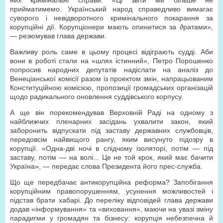
них кримінальні справи. «Ці звіти ми більше не
прийматимемо. Український народ справедливо вимагає
суворого і невідворотного кримінального покарання за
корупційні дії. Корупціонери мають опинитися за ∂ратами»,
— резюмував глава держави.
Важливу роль саме в цьому процесі відіграють судді. Аби
вони в роботі стали на «шлях істинний», Петро Порошенко
попросив народних депутатів надіслати на аналіз до
Венеціанської комісії разом із проектом змін, напрацьованим
Конституційною комісією, пропозиції громадських організацій
щодо радикального оновлення суддівського корпусу.
А ще він порекомендував Верховній Раді на одному з
найближчих пленарних засідань ухвалити закон, який
заборонить відпускати під заставу державних службовців,
передовсім найвищого рангу, яким висунуто підозру в
корупції. «Одна-дві ночі в слідчому ізоляторі, потім — під
заставу, потім — на волі... Це не той крок, який має бачити
Україна», — передає слова Президента його прес-служба.
Що ще передбачає антикорупційна реформа? Запобігання
корупційним правопорушенням, усунення можливостей і
підстав брати хабарі. До переліку відповідей глава держави
додав «інформування» та «виховання», маючи на увазі зміну
парадигми у громадян та бізнесу: корупція небезпечна й