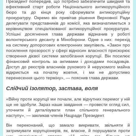
Президент попередив, що потрібно забезпечити швидкий та
ефективний старт роботи Національного антикорупційного
бюро та до кінця року сформувати антикорупційну
прокуратуру. Окремо він привітав рішення Верховної Ради
делегувати представників до комісії, яка визначатиметься з
керівництвом спеціалізованої антикорупційної прокуратури.
Успішні досягнення глава держави відзначив у роботі
волонтерського десанту в Міноборони. Одне з них: перехід
на систему допорогових електронних закупівель. «Закон про
посилення прозорості у сфері відносин власності прискорює
створення дієвої системи запобігання корупції. Він посилює
фінансовий контроль за активами і доходами посадовців.
Доступ до реєстрів власників рухомого й нерухомого майна
відкриється на початку жовтня, і ми не допустимо
перенесення цього терміну», — пояснив глава держави.
Слідчий ізолятор, застава, воля
«Війну проти корупції ми почали, але відчутних перемог у ній
ще не здобули. Зараз наше завдання — провести огляд сил,
уточнити й деталізувати план спільного генерального
наступу», — закликав членів Нацради Президент.
Він переконаний, що замало викривати, звільняти й
затримувати корупціонерів, як, власне, й порушувати проти