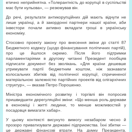
етично неприйнятна. «Толерантність до корупції в суспільстві
має бути нульова», — резюмував він.
До речі, результати антикорупційних дій мають відчути не
лише українці, а й закордонні партнери нашої країни, аби
інвестори почали активно вкладати гроші в українську
економіку.
Стосовно проекту закону про внесення зміни до статті 87
Бюджетного кодексу (щодо фінансування політичних партій),
про це йшлося окремо. Після його підтримки
парламентаріями в другому читанні Президент пообіцяв
підписати документ без зволікань. «Для країни дешевше
утримувати партії бюджетним коштом, ніж зазнавати
колосальних збитків від політичної корупції, спричиненої
матеріальною залежністю партійних проектів від олігархічних
структур», — вказав Петро Порошенко.
Міністра економічного розвитку і торгівлі він попросив
пришвидшити дерегуляційні зміни: «Що менша роль держави
в економіці і житті людини, то менше можливостей у
посадовця вимагати хабар».
У цьому контексті висунуто вимогу незабаром чесно й
прозоро приватизувати державні підприємства. Їхні збитки —
це державні фінансові втрати. На думку Президента,