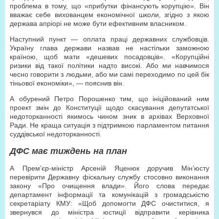
проблема в тому, що «прибутки фінансують корупцію». Він
вважає себе вихованцем економічної школи, згідно з якою
держава апріорі не може бути ефективним власником.
Наступний пункт — оплата праці державних службовців.
Україну глава держави назвав не настільки заможною
країною, щоб мати «дешевих посадовців». «Корупційні
ризики від такої політики надто високі. Або ми навчимося
чесно говорити з людьми, або ми самі переходимо по цей бік
тіньової економіки», — пояснив він.
А обурений Петро Порошенко тим, що ініційований ним
проект змін до Конституції щодо скасування депутатської
недоторканності якимось чином зник в архівах Верховної
Ради. Не краща ситуація з підтримкою парламентом питання
суддівської недоторканності.
ДФС має тиждень на план
А Прем’єр-міністр Арсеній Яценюк доручив Мін’юсту
перевірити Державну фіскальну службу стосовно виконання
закону «Про очищення влади». Його слова передає
департамент інформації та комунікацій з громадськістю
секретаріату КМУ: «Щоб допомогти ДФС очиститися, я
звернувся до міністра юстиції відправити керівника