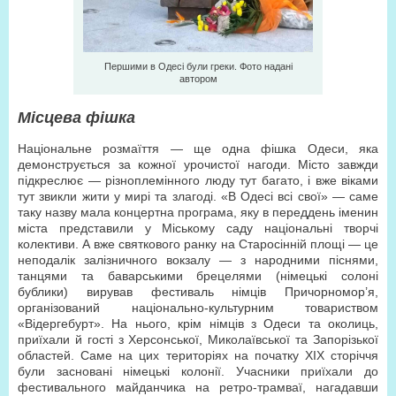
Першими в Одесі були греки. Фото надані
автором
Місцева фішка
Національне розмаїття — ще одна фішка Одеси, яка
демонструється за кожної урочистої нагоди. Місто завжди
підкреслює — різноплемінного люду тут багато, і вже віками
тут звикли жити у мирі та злагоді. «В Одесі всі свої» — саме
таку назву мала концертна програма, яку в переддень іменин
міста представили у Міському саду національні творчі
колективи. А вже святкового ранку на Старосінній площі — це
неподалік залізничного вокзалу — з народними піснями,
танцями та баварськими брецелями (німецькі солоні
бублики) вирував фестиваль німців Причорномор’я,
організований національно-культурним товариством
«Відергебурт». На нього, крім німців з Одеси та околиць,
приїхали й гості з Херсонської, Миколаївської та Запорізької
областей. Саме на цих територіях на початку ХІХ сторіччя
були засновані німецькі колонії. Учасники приїхали до
фестивального майданчика на ретро-трамваї, нагадавши