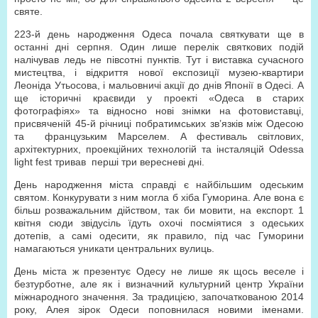
святе.
223-й день народження Одеса почала святкувати ще в
останні дні серпня. Один лише перелік святкових подій
налічував ледь не півсотні пунктів. Тут і виставка сучасного
мистецтва, і відкриття нової експозиції музею-квартири
Леоніда Утьосова, і мальовничі акції до днів Японії в Одесі. А
ще історичні краєвиди у проекті «Одеса в старих
фотографіях» та відносно нові знімки на фотовиставці,
присвяченій 45-й річниці побратимських зв’язків між Одесою
та французьким Марселем. А фестиваль світлових,
архітектурних, проекційних технологій та інсталяцій Odessa
light fest тривав перші три вересневі дні.
День народження міста справді є найбільшим одеським
святом. Конкурувати з ним могла б хіба Гуморина. Але вона є
більш розважальним дійством, так би мовити, на експорт. 1
квітня сюди звідусіль їдуть охочі посміятися з одеських
дотепів, а самі одесити, як правило, під час Гуморини
намагаються уникати центральних вулиць.
День міста ж презентує Одесу не лише як щось веселе і
безтурботне, але як і визначний культурний центр України
міжнародного значення. За традицією, започаткованою 2014
року, Алея зірок Одеси поповнилася новими іменами.