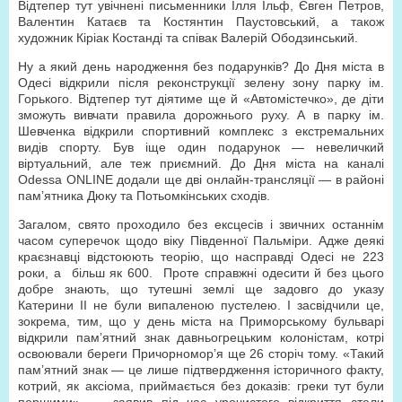
Відтепер тут увічнені письменники Ілля Ільф, Євген Петров,
Валентин Катаєв та Костянтин Паустовський, а також
художник Кіріак Костанді та співак Валерій Ободзинський.
Ну а який день народження без подарунків? До Дня міста в
Одесі відкрили після реконструкції зелену зону парку ім.
Горького. Відтепер тут діятиме ще й «Автомістечко», де діти
зможуть вивчати правила дорожнього руху. А в парку ім.
Шевченка відкрили спортивний комплекс з екстремальних
видів спорту. Був іще один подарунок — невеличкий
віртуальний, але теж приємний. До Дня міста на каналі
Odessa ONLINE додали ще дві онлайн-трансляції — в районі
пам’ятника Дюку та Потьомкінських сходів.
Загалом, свято проходило без ексцесів і звичних останнім
часом суперечок щодо віку Південної Пальміри. Адже деякі
краєзнавці відстоюють теорію, що насправді Одесі не 223
роки, а більш як 600. Проте справжні одесити й без цього
добре знають, що тутешні землі ще задовго до указу
Катерини ІІ не були випаленою пустелею. І засвідчили це,
зокрема, тим, що у день міста на Приморському бульварі
відкрили пам’ятний знак давньогрецьким колоністам, котрі
освоювали береги Причорномор’я ще 26 сторіч тому. «Такий
пам’ятний знак — це лише підтвердження історичного факту,
котрий, як аксіома, приймається без доказів: греки тут були