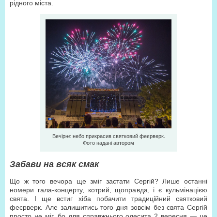
рідного міста.
Вечірнє небо прикрасив святковий феєрверк.
Фото надані автором
Забави на всяк смак
Що ж того вечора ще зміг застати Сергій? Лише останні
номери гала-концерту, котрий, щоправда, і є кульмінацією
свята. І ще встиг хіба побачити традиційний святковий
феєрверк. Але залишитись того дня зовсім без свята Сергій
просто не міг, бо для справжнього одесита 2 вересня — це