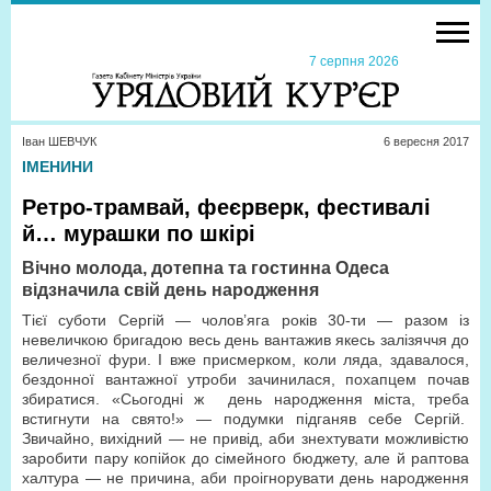
7 серпня 2026
Іван ШЕВЧУК
6 вересня 2017
ІМЕНИНИ
Ретро-трамвай, феєрверк, фестивалі
й… мурашки по шкірі
Вічно молода, дотепна та гостинна Одеса
відзначила свій день народження
Тієї суботи Сергій — чолов’яга років 30-ти — разом із
невеличкою бригадою весь день вантажив якесь залізяччя до
величезної фури. І вже присмерком, коли ляда, здавалося,
бездонної вантажної утроби зачинилася, похапцем почав
збиратися. «Сьогодні ж день народження міста, треба
встигнути на свято!» — подумки підганяв себе Сергій.
Звичайно, вихідний — не привід, аби знехтувати можливістю
заробити пару копійок до сімейного бюджету, але й раптова
халтура — не причина, аби проігнорувати день народження