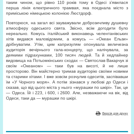
таким чином, що рівно 110 років тому в Одесі з’явилася
перша лінія електричного трамвая, яка поєднала місто з
приміською німецькою колонією Люстдорф.
Повторюся, на загал всі зауважували доброзичливу душевну
атмосферу одеського свята. Звісно, всім догодити було
нереально. Комусь італійський виконавець челентанівських
хітів видався маловідомим, а комусь — «Океан Ельзи»
дрібнуватим. Утім, цим капризулям опонувала величезна
аудиторія вечірнього гала-концерту, що налічувала, за
деякими підрахунками, 100 тисяч людей. Та й хедлайнер
видовища на Потьомкінських сходах — Святослав Вакарчук зі
своїм «Океаном» — таки був на висоті, й не лише
просторово. Він майстерно тримав аудиторію своїми новими
та старими хітами. І вже зовсім розчулив одеситів, заспівавши
їм «У Чорного моря». А потім зізнався у любові до Одеси і
сказав, що від цього міста у нього «мурашки по шкірі». Так, це
— Одеса. Їй і 223, і 600, і 2600. Але, незважаючи на вік, від
Одеси, таки да — мурашки по шкірі.
Версія для друку