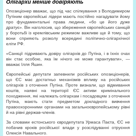
Олігархи менше довіряють
Опозиціонер вважає, що під час спілкування з Володимиром
Путіним європейські лідери мають постійно нагадувати йому
про фундаментальні права людини, «бо це його дуже
дратує». Він наголосив, що збереження європейських санкцій
у боротьбі із кремлівським режимом важливе ще й тому, що
вони сприяють розколу всередині політично-олігархічної
еліти РФ.
«Санкції підривають довіру олігархів до Путіна, і в їхніх очах
він стає особою, яка їм нічого не може гарантувати», —
вважає Ілля Яшин.
Європейські депутати запевнили російських опозиціонерів,
що ЄС має достатньо механізмів впливу на російських
олігархів з оточення Путіна. Проте визнали, що відмивання
коштів, наявні на території ЄС активи кримінального
походження, які належать олігархам і посадовцям з оточення
Путіна, мають стати предметом докладного вивчення
правоохоронними органами на загальноєвропейському рівні
й на рівні держав-членів.
За словами естонського євродепутата Урмаса Паєта, ЄС не
побачив кроків російської влади у розслідуванні отруєння
Олексія Навального.