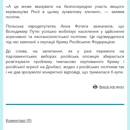
«А це може вказувати на безпосередню участь вищого
керівництва Росії в цьому зухвалому злочині», — заявив
політик.
Польська євродепутатка Анна Фотига зазначила, що
Володимир Путін успішно мобілізує населення у здійсненні
агресивної та експансіоністської політики. Це підтвердилося
під час кампанії з окупації Криму Російською Федерацією.
До слова, на запитання, як у разі перемоги на
парламентських виборах російська опозиція збирається
розв’язувати проблему тимчасово окупованого Криму і
російської агресії на Донбасі, жоден з російських політиків так
і не дав зрозумілої конкретної відповіді, що трималася б купи.
Версія для друку
Коментарі (0)