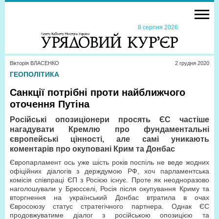
8 серпня 2026
Вікторія ВЛАСЕНКО
2 грудня 2020
ГЕОПОЛІТИКА
Санкції потрібні проти найближчого
оточення Путіна
Російські опозиціонери просять ЄС частіше
нагадувати Кремлю про фундаментальні
європейські цінності, але самі уникають
коментарів про окуповані Крим та Донбас
Європарламент ось уже шість років поспіль не веде жодних
офіційних діалогів з держдумою РФ, хоч парламентська
комісія співпраці ЄП з Росією існує. Проте як неодноразово
наголошували у Брюсселі, Росія після окупування Криму та
вторгнення на український Донбас втратила в очах
Євросоюзу статус стратегічного партнера. Однак ЄС
продовжуватиме діалог з російською опозицією та