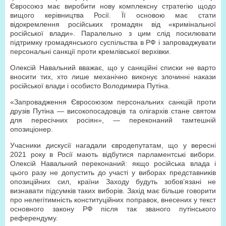
Євросоюз має виробити нову комплексну стратегію щодо
вищого керівництва Росії. Її основою має стати
відокремлення російських громадян від «кримінальної
російської влади». Паралельно з цим слід посилювати
підтримку громадянського суспільства в РФ і запроваджувати
персональні санкції проти кремлівської верхівки.
Олексій Навальний вважає, що у санкційні списки не варто
вносити тих, хто лише механічно виконує злочинні накази
російської влади і особисто Володимира Путіна.
«Запровадження Євросоюзом персональних санкцій проти
друзів Путіна — високопосадовців та олігархів стане святом
для пересічних росіян», — переконаний тамтешній
опозиціонер.
Учасники дискусії нагадали євродепутатам, що у вересні
2021 року в Росії мають відбутися парламентські вибори.
Олексій Навальний переконаний: якщо російська влада і
цього разу не допустить до участі у виборах представників
опозиційних сил, країни Заходу будуть зобов’язані не
визнавати підсумків таких виборів. Захід має більше говорити
про нелегітимність конституційних поправок, внесених у текст
основного закону РФ після так званого путінського
референдуму.