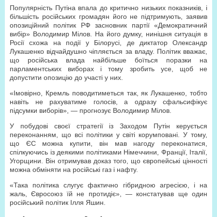
Популярність Путіна впала до критично низьких показників, і
більшість російських громадян його не підтримують, заявив
опозиційний політик РФ засновник партії «Демократичний
вибір» Володимир Мілов. На його думку, нинішня ситуація в
Росії схожа на події у Білорусі, де диктатор Олександр
Лукашенко відчайдушно чіпляється за владу. Політик вважає,
що російська влада найбільше боїться поразки на
парламентських виборах і тому зробить усе, щоб не
допустити опозицію до участі у них.
«Імовірно, Кремль поводитиметься так, як Лукашенко, тобто
навіть не рахуватиме голосів, а одразу сфальсифікує
підсумки виборів», — прогнозує Володимир Мілов.
У побудові своєї стратегії із Заходом Путін керується
переконанням, що всі політики у світі корумповані. У тому,
що ЄС можна купити, він мав нагоду переконатися,
спілкуючись із деякими політиками Німеччини, Франції, Італії,
Угорщини. Він отримував доказ того, що європейські цінності
можна обміняти на російські газ і нафту.
«Така політика слугує фактично гібридною агресією, і на
жаль, Євросоюз їй не протидіє», — констатував ще один
російський політик Ілля Яшин.