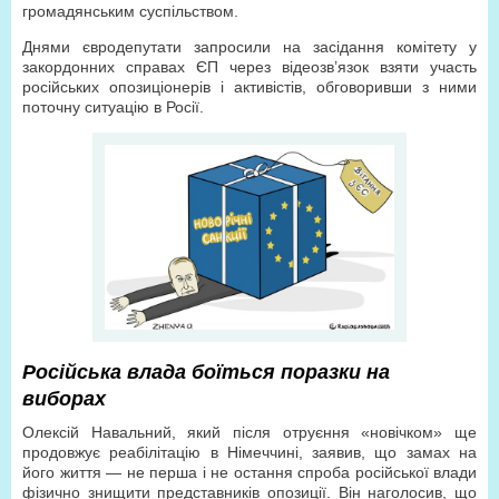
громадянським суспільством.
Днями євродепутати запросили на засідання комітету у
закордонних справах ЄП через відеозв’язок взяти участь
російських опозиціонерів і активістів, обговоривши з ними
поточну ситуацію в Росії.
Російська влада боїться поразки на
виборах
Олексій Навальний, який після отруєння «новічком» ще
продовжує реабілітацію в Німеччині, заявив, що замах на
його життя — не перша і не остання спроба російської влади
фізично знищити представників опозиції. Він наголосив, що