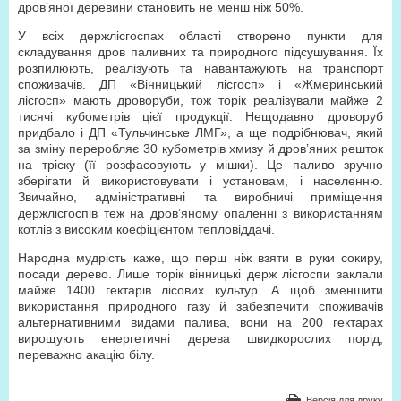
дров’яної деревини становить не менш ніж 50%.
У всіх держлісгоспах області створено пункти для
складування дров паливних та природного підсушування. Їх
розпилюють, реалізують та навантажують на транспорт
споживачів. ДП «Вінницький лісгосп» і «Жмеринський
лісгосп» мають дроворуби, тож торік реалізували майже 2
тисячі кубометрів цієї продукції. Нещодавно дроворуб
придбало і ДП «Тульчинське ЛМГ», а ще подрібнювач, який
за зміну переробляє 30 кубометрів хмизу й дров’яних решток
на тріску (її розфасовують у мішки). Це паливо зручно
зберігати й використовувати і установам, і населенню.
Звичайно, адміністративні та виробничі приміщення
держлісгоспів теж на дров’яному опаленні з використанням
котлів з високим коефіцієнтом тепловіддачі.
Народна мудрість каже, що перш ніж взяти в руки сокиру,
посади дерево. Лише торік вінницькі держ лісгоспи заклали
майже 1400 гектарів лісових культур. А щоб зменшити
використання природного газу й забезпечити споживачів
альтернативними видами палива, вони на 200 гектарах
вирощують енергетичні дерева швидкорослих порід,
переважно акацію білу.
Версія для друку