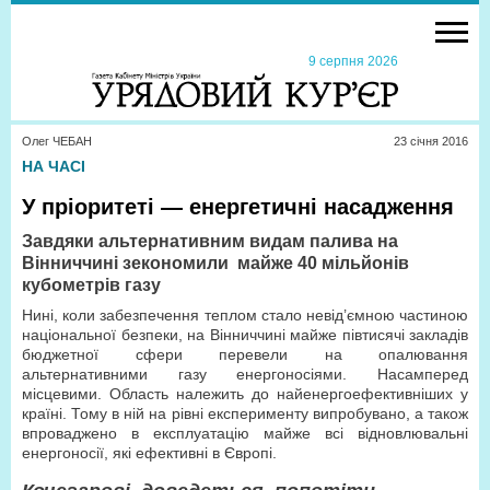
9 серпня 2026
Олег ЧЕБАН
23 сiчня 2016
НА ЧАСІ
У пріоритеті — енергетичні насадження
Завдяки альтернативним видам палива на
Вінниччині зекономили
майже 40 мільйонів
кубометрів газу
Нині, коли забезпечення теплом стало невід’ємною частиною
національної безпеки, на Вінниччині майже півтисячі закладів
бюджетної сфери перевели на опалювання
альтернативними газу енергоносіями. Насамперед
місцевими. Область належить до найенергоефективніших у
країні. Тому в ній на рівні експерименту випробувано, а також
впроваджено в експлуатацію майже всі відновлювальні
енергоносії, які ефективні в Європі.