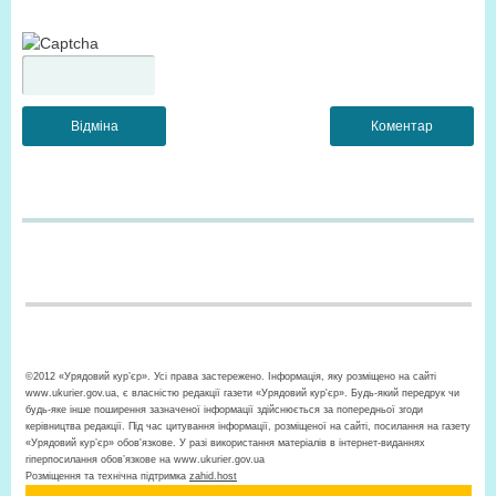
©2012 «Урядовий кур’єр». Усі права застережено. Інформація, яку розміщено на сайті
www.ukurier.gov.ua, є власністю редакції газети «Урядовий кур'єр». Будь-який передрук чи
будь-яке інше поширення зазначеної інформації здійснюється за попередньої згоди
керівництва редакції. Під час цитування інформації, розміщеної на сайті, посилання на газету
«Урядовий кур’єр» обов'язкове. У разі використання матеріалів в інтернет-виданнях
гіперпосилання обов’язкове на www.ukurier.gov.ua
Розміщення та технічна підтримка
zahid.host