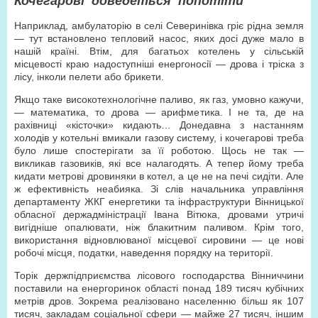
Кочегарові доведеться попотіти
Наприклад, амбулаторію в селі Северинівка гріє рідна земля
— тут встановлено тепловий насос, яких досі дуже мало в
нашій країні. Втім, для багатьох котелень у сільській
місцевості краю надоступніші енергоносії — дрова і тріска з
лісу, інколи пелети або брикети.
Якщо таке високотехнологічне паливо, як газ, умовно кажучи,
— математика, то дрова — арифметика. І не та, де на
рахівниці «кісточки» кидають… Донедавна з настанням
холодів у котельні вмикали газову систему, і кочегарові треба
було лише спостерігати за її роботою. Щось не так —
викликав газовиків, які все налагодять. А тепер йому треба
кидати метрові дровиняки в котел, а це не на печі сидіти. Але
ж ефективність неабияка. Зі слів начальника управління
департаменту ЖКГ енергетики та інфраструктури Вінницької
обласної держадміністрації Івана Вітюка, дровами утричі
вигідніше опалювати, ніж блакитним паливом. Крім того,
використання відновлюваної місцевої сировини — це нові
робочі місця, податки, наведення порядку на території.
Торік держпідприємства лісового господарства Вінниччини
поставили на енергоринок області понад 189 тисяч кубічних
метрів дров. Зокрема реалізовано населенню більш як 107
тисяч, закладам соціальної сфери — майже 27 тисяч, іншим