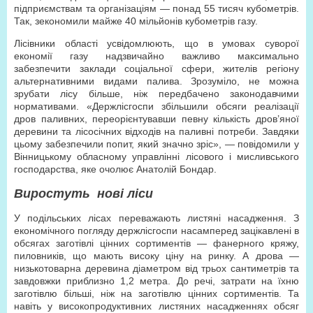
підприємствам та організаціям — понад 55 тисяч кубометрів.
Так, зекономили майже 40 мільйонів кубометрів газу.
Лісівники області усвідомлюють, що в умовах суворої
економії газу надзвичайно важливо максимально
забезпечити заклади соціальної сфери, жителів регіону
альтернативними видами палива. Зрозуміло, не можна
зрубати лісу більше, ніж передбачено законодавчими
нормативами. «Держлісгоспи збільшили обсяги реалізації
дров паливних, переорієнтувавши певну кількість дров’яної
деревини та лісосічних відходів на паливні потреби. Завдяки
цьому забезпечили попит, який значно зріс», — повідомили у
Вінницькому обласному управлінні лісового і мисливського
господарства, яке очолює Анатолій Бондар.
Виростуть нові ліси
У подільських лісах переважають листяні насадження. З
економічного погляду держлісгоспи насамперед зацікавлені в
обсягах заготівлі цінних сортиментів — фанерного кряжу,
пиловників, що мають високу ціну на ринку. А дрова —
низькотоварна деревина діаметром від трьох сантиметрів та
завдовжки приблизно 1,2 метра. До речі, затрати на їхню
заготівлю більші, ніж на заготівлю цінних сортиментів. Та
навіть у високопродуктивних листяних насадженнях обсяг