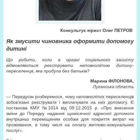
Консультує юрист Олег ПЕТРОВ
Як змусити чиновника оформити допомогу
дитині
Що робити, коли в органі соціального захисту
відмовляються реєструвати неповнолітню дитину-
переселенця, яка прибула без батьків?
Марина ФІЛОНОВА,
Луганська область
— Передусім розберемося, чому неповнолітніх переселенців
зобов’язані реєструвати і виплачувати на них допомогу. Є
постанова КМУ №1014 від 09.12.2015 р. «Про внесення
зміни до Порядку надання щомісячної адресної допомоги
внутрішньо переміщеним особам для покриття витрат на
проживання, в тому числі на оплату житлово-комунальних
п
ослуг
.
»