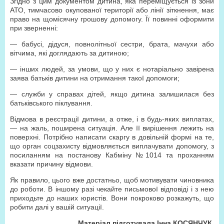
Згідно з цим документом дитина, яка переміщується із зони
АТО, тимчасово окупованої території або лінії зіткнення, має
право на щомісячну грошову допомогу. Її повинні оформити
при зверненні:
— бабусі, дідуся, повнолітньої сестри, брата, мачухи або
вітчима, які доглядають за дитиною;
— інших людей, за умови, що у них є нотаріально завірена
заява батьків дитини на отримання такої допомоги;
— служби у справах дітей, якщо дитина залишилася без
батьківського піклування.
Відмова в реєстрації дитини, а отже, і в будь-яких виплатах,
— на жаль, поширена ситуація. Але її вирішення лежить на
поверхні. Потрібно написати скаргу в довільній формі на те,
що орган соцзахисту відмовляється виплачувати допомогу, з
посиланням на постанову Кабміну №1014 та проханням
вк
а
зати
п
ричину відмови.
Як правило, цього вже достатньо, щоб мотивувати чиновника
до роботи. В іншому разі чекайте письмової відповіді і з нею
приходьте до наших юристів. Вони покроково розкажуть, що
робити далі у вашій ситуації.
Матеріал підготувала Інна КОСЯНЧУК,