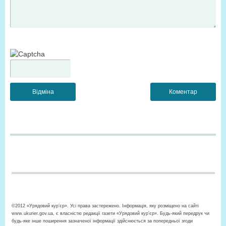
©2012 «Урядовий кур’єр». Усі права застережено. Інформація, яку розміщено на сайті
www.ukurier.gov.ua, є власністю редакції газети «Урядовий кур'єр». Будь-який передрук чи
будь-яке інше поширення зазначеної інформації здійснюється за попередньої згоди