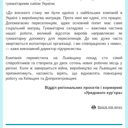
гуманітарним хабом України.
«До воєнного стану ми були однією з найбільших компаній в
Україні з виробництва матраців. Проте нині ми єдині, хто працює.
Допомагаємо переселенцям, адже основний попит має саме
соціальний матрац. Гуманітарна складова — важлива частина
нашої роботи, великий відсоток виробів направляємо як
гуманітарну допомогу для переселенців. До нас дуже часто
звертаються волонтерські організації, і ми співпрацюємо з ними»,
— каже виконавчий директор підприємства.
Компанія перемістила на Львівщину понад сто сімей
співробітників та створила до двох сотень нових робочих місць у
регіоні. Коли ж завершиться війна, виробництво на Львівщині не
припинятимуть, натомість вірять, що відновлять повноцінну
роботу на Київщині та Дніпропетровщині.
Відділ регіональних проєктів і кормережі
«Урядового кур’єра»
Версія для друку