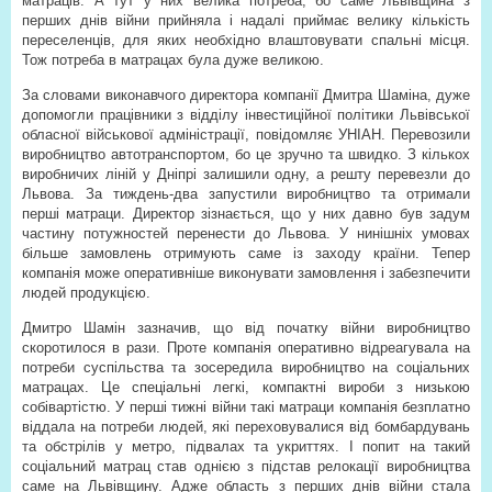
матраців. А тут у них велика потреба, бо саме Львівщина з
перших днів війни прийняла і надалі приймає велику кількість
переселенців, для яких необхідно влаштовувати спальні місця.
Тож потреба в матрацах була дуже великою.
За словами виконавчого директора компанії Дмитра Шаміна, дуже
допомогли працівники з відділу інвестиційної політики Львівської
обласної військової адміністрації, повідомляє УНІАН. Перевозили
виробництво автотранспортом, бо це зручно та швидко. З кількох
виробничих ліній у Дніпрі залишили одну, а решту перевезли до
Львова. За тиждень-два запустили виробництво та отримали
перші матраци. Директор зізнається, що у них давно був задум
частину потужностей перенести до Львова. У нинішніх умовах
більше замовлень отримують саме із заходу країни. Тепер
компанія може оперативніше виконувати замовлення і забезпечити
людей продукцією.
Дмитро Шамін зазначив, що від початку війни виробництво
скоротилося в рази. Проте компанія оперативно відреагувала на
потреби суспільства та зосередила виробництво на соціальних
матрацах. Це спеціальні легкі, компактні вироби з низькою
собівартістю. У перші тижні війни такі матраци компанія безплатно
віддала на потреби людей, які переховувалися від бомбардувань
та обстрілів у метро, підвалах та укриттях. І попит на такий
соціальний матрац став однією з підстав релокації виробництва
саме на Львівщину. Адже область з перших днів війни стала