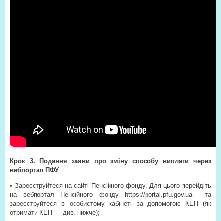
Крок 3. Подання заяви про зміну способу виплати через
вебпортал ПФУ
• Зареєструйтеся на сайті Пенсійного фонду. Для цього перейдіть
на вебпортал Пенсійного фонду https://portal.pfu.gov.ua та
зареєструйтеся в особистому кабінеті за допомогою КЕП (як
отримати КЕП — див. нижче);