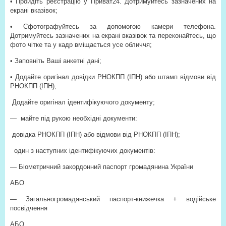
• Пройдіть реєстрацію у Приват24. Дотримуйтесь зазначених на
екрані вказівок;
• Сфотографуйтесь за допомогою камери телефона.
Дотримуйтесь зазначених на екрані вказівок та переконайтесь, що
фото чітке та у кадр вміщається усе обличчя;
• Заповніть Ваші анкетні дані;
• Додайте оригінал довідки РНОКПП (ІПН) або штамп відмови від
РНОКПП (ІПН);
Додайте оригінал ідентифікуючого документу;
— майте під рукою необхідні документи:
довідка РНОКПП (ІПН) або відмови від РНОКПП (ІПН);
один з наступних ідентифікуючих документів:
— Біометричний закордонний паспорт громадянина України
АБО
— Загальногромадянський паспорт-книжечка + водійське
посвідчення
АБО