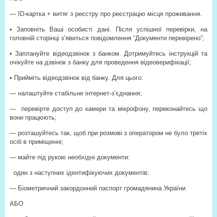
— ID-картка + витяг з реєстру про реєстрацію місця проживання.
• Заповніть Ваші особисті дані. Після успішної перевірки, на
головній сторінці з’явиться повідомлення “Документи перевірено”;
• Заплануйте відеодзвінок з банком. Дотримуйтесь інструкцій та
очікуйте на дзвінок з банку для проведення відеоверифікації;
• Прийміть відеодзвінок від банку. Для цього:
— налаштуйте стабільне інтернет-з’єднання;
—
перевірте доступ до камери та мікрофону, переконайтесь що
вони працюють;
— розташуйтесь так, щоб при розмові з оператором не було третіх
осіб в приміщенні;
— майте під рукою необхідні документи:
один з наступних ідентифікуючих документів:
— Біометричний закордонний паспорт громадянина України
АБО