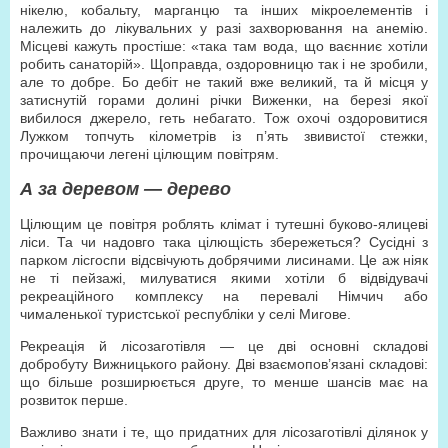
нікелю, кобальту, марганцю та інших мікроелементів і
належить до лікувальних у разі захворювання на анемію.
Місцеві кажуть простіше: «така там вода, що ваєнниє хотіли
робить санаторій». Щоправда, оздоровницю так і не зробили,
але то добре. Бо дебіт не такий вже великий, та й місця у
затиснутій горами долині річки Виженки, на березі якої
вибилося джерело, геть небагато. Тож охочі оздоровитися
Лужком топчуть кілометрів із п’ять звивистої стежки,
прочищаючи легені цілющим повітрям.
А за деревом — дерево
Цілющим це повітря роблять клімат і тутешні буково-ялицеві
ліси. Та чи надовго така цілющість збережеться? Сусідні з
парком лісгоспи відсвічують добрячими лисинами. Це аж ніяк
не ті пейзажі, милуватися якими хотіли б відвідувачі
рекреаційного комплексу на перевалі Німчич або
чималенької туристської республіки у селі Мигове.
Рекреація й лісозаготівля — це дві основні складові
добробуту Вижницького району. Дві взаємопов’язані складові:
що більше розширюється друге, то менше шансів має на
розвиток перше.
Важливо знати і те, що придатних для лісозаготівлі ділянок у