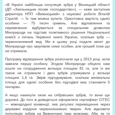
«В Україні найбільша популяція зубра у Вінницькій області
(ДП «Хмільницьке лісове господарство»), — каже заступник
директора НПП «Вижницький» з наукової роботи Віталій
Стратій. — Їх там можна купити. Орієнтовна вартість однієї
особини — 75 тисяч гривень. Але відловлення та
перевезення відбувається за спеціальним дозволом
Мінприроди на підставі позитивного рішення Національної
комісії з питань Червоної книги України, оскільки зубр —
червонокнижний вид. Ми в цьому році подали запит до
Мінприроди про закупівлю семи особин, але грошей поки що
не отримали.
Програму відтворення зубра розпочали ще у 2013 році, коли
завезли першу особину. Згодом Мінприроди обіцяло нам
кошти на спорудження вольєра площею 81 га, але їх ми
також не отримали і двох зубрів утримували у вольєрі
площею 1,6 га. Звірів підгодовували, оскільки мінімальна
площа для однієї особини без підгодівлі має становити 5
гектарів».
А якщо накинути оком на сябрівських зубрів, то вони ще
дорожчі. До того ж доведеться оформляти сертифікат СІТЕС
— міжнародної конвенції, яка регулює переміщення через
державні кордони червонокнижних тварин. Але відновити
популяцію зубрів на Вижниччині таки можливо. Аби, як то