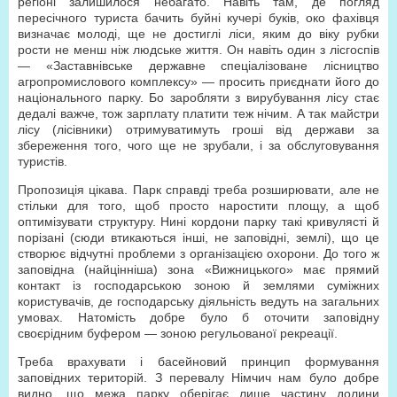
регіоні залишилося небагато. Навіть там, де погляд
пересічного туриста бачить буйні кучері буків, око фахівця
визначає молоді, ще не достиглі ліси, яким до віку рубки
рости не менш ніж людське життя. Он навіть один з лісгоспів
— «Заставнівське державне спеціалізоване лісництво
агропромислового комплексу» — просить приєднати його до
національного парку. Бо заробляти з вирубування лісу стає
дедалі важче, тож зарплату платити теж нічим. А так майстри
лісу (лісівники) отримуватимуть гроші від держави за
збереження того, чого ще не зрубали, і за обслуговування
туристів.
Пропозиція цікава. Парк справді треба розширювати, але не
стільки для того, щоб просто наростити площу, а щоб
оптимізувати структуру. Нині кордони парку такі кривулясті й
порізані (сюди втикаються інші, не заповідні, землі), що це
створює відчутні проблеми з організацією охорони. До того ж
заповідна (найцінніша) зона «Вижницького» має прямий
контакт із господарською зоною й землями суміжних
користувачів, де господарську діяльність ведуть на загальних
умовах. Натомість добре було б оточити заповідну
своєрідним буфером — зоною регульованої рекреації.
Треба врахувати і басейновий принцип формування
заповідних територій. З перевалу Німчич нам було добре
видно, що межа парку оберігає лише частину долини