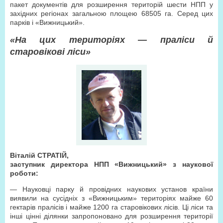
пакет документів для розширення територій шести НПП у
західних регіонах загальною площею 68505 га. Серед цих
парків і «Виж­ницький».
«На цих територіях — праліси й
старовікові ліси»
Віталій СТРАТІЙ,
заступник директора НПП «Вижницький» з наукової
роботи:
— Науковці парку й провідних наукових установ країни
виявили на сусідніх з «Вижницьким» територіях майже 60
гектарів пралісів і майже 1200 га старовікових лісів. Ці ліси та
інші цінні ділянки запропоновано для розширення території