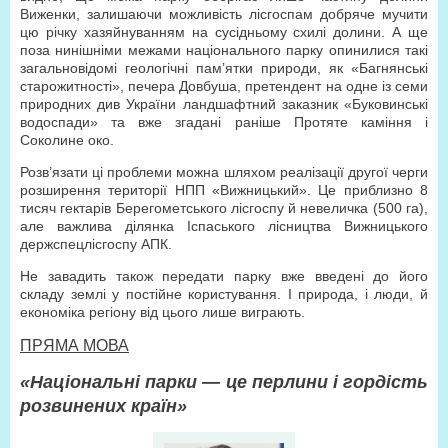
Виженки, залишаючи можливість лісгоспам добряче мучити
цю річку хазяйнуванням на сусідньому схилі долини. А ще
поза нинішніми межами національного парку опинилися такі
загальновідомі геологічні пам’ятки природи, як «Багнянські
старожитності», печера Довбуша, претендент на одне із семи
природних див України ландшафтний заказник «Буковинські
водоспади» та вже згадані раніше Протяте каміння і
Соколине око.
Розв’язати ці проблеми можна шляхом реалізації другої черги
розширення території НПП «Вижницький». Це приблизно 8
тисяч гектарів Берегометського лісгоспу й невеличка (500 га),
але важлива ділянка Іспаського лісництва Вижницького
держспецлісгоспу АПК.
Не завадить також передати парку вже введені до його
складу землі у постійне користування. І природа, і люди, й
економіка регіону від цього лише виграють.
ПРЯМА МОВА
«Національні парки — це перлини і гордість
розвинених країн»