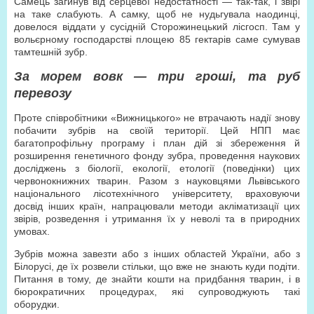
Самець загинув від серцевої недостатності — так-так, і звірі
на таке слабують. А самку, щоб не нудьгувала наодинці,
довелося віддати у сусідній Сторожинецький лісгосп. Там у
вольєрному господарстві площею 85 гектарів саме сумував
тамтешній зубр.
За морем вовк — три гроші, та руб
перевозу
Проте співробітники «Вижницького» не втрачають надії знову
побачити зубрів на своїй території. Цей НПП має
багатопрофільну програму і план дій зі збереження й
розширення генетичного фонду зубра, проведення наукових
досліджень з біології, екології, етології (поведінки) цих
червонокнижних тварин. Разом з нау­ковцями Львівського
національного лісотехнічного університету, враховуючи
досвід інших країн, напрацювали методи акліматизації цих
звірів, розведення і утримання їх у неволі та в природних
умовах.
Зубрів можна завезти або з інших областей України, або з
Білорусі, де їх розвели стільки, що вже не знають куди подіти.
Питання в тому, де знайти кошти на придбання тварин, і в
бюрократичних процедурах, які супроводжують такі
оборудки.