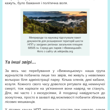
кажуть, було бажання і політична воля.
Мінприроди та науковці підготували пакет
документів для розширення територій шести
НПП у західних регіонах загальною площею
68505 га. Серед цих парків і «Вижницький».
Фото з сайту uk.wikipedia.org
Та інші звірі…
За весь час перебування у «Вижницькому» наша група
журналістів побачила лише тих звірів, які живуть у невеликих
вольєрах біля адміністрації парку. Кілька оленів, дикі кабани,
козуля. Кожного свого часу довелося рятувати від неминучої
смерті, тож нарікати на ув’язнення вони навряд чи стануть.
Діти, які часто і з екскурсіями, й поодинці навідуються до
зоокуточка, просто в захваті від можливості побачити зблизька
лісових мешканців.
У лісових хащах НПП звірини та птаства теж чимало, однак