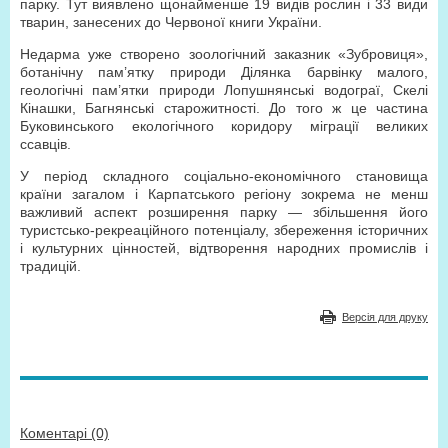
парку. Тут виявлено щонайменше 19 видів рослин і 33 види
тварин, занесених до Червоної книги України.
Недарма уже створено зоологічний заказник «Зубровиця»,
ботанічну пам’ятку природи Ділянка барвінку малого,
геологічні пам’ятки природи Лопушнянські водограї, Скелі
Кінашки, Багнянські старожитності. До того ж це частина
Буковинського екологічного коридору міграції великих
ссавців.
У період складного соціально-економічного становища
країни загалом і Карпатського регіону зокрема не менш
важливий аспект розширення парку — збільшення його
туристсько-рекреаційного потенціалу, збереження історичних
і культурних цінностей, відтворення народних промислів і
традицій.
Версія для друку
Коментарі (0)