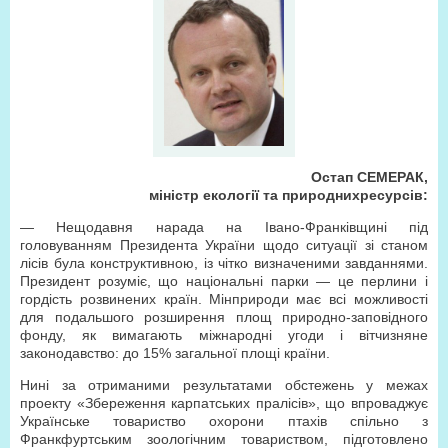
Остап
СЕМЕРАК,
міністр екології та природних
ресурсів:
— Нещодавня нарада на Івано-Франківщині під
головуванням Президента України щодо ситуації зі станом
лісів була конструктивною, із чітко визначеними завданнями.
Президент розуміє, що національні парки — це перлини і
гордість розвинених країн. Мінприроди має всі можливості
для подальшого розширення площ природно-заповідного
фонду, як вимагають міжнародні угоди і вітчизняне
законодавство: до 15% загальної площі країни.
Нині за отриманими результатами обстежень у межах
проекту «Збереження карпатських пралісів», що впроваджує
Українське товариство охорони птахів спільно з
Франкфуртським зоологічним товариством, підготовлено