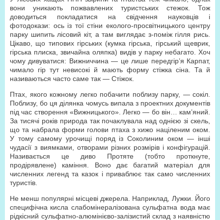
вони уникають пожвавлених туристських стежок. Тож
доводиться покладатися на свідчення науковців і
фотодокази: ось із тої стіни еколого-просвітницького центру
парку шипить лісовий кіт, а там виглядає з-поміж гілля рись.
Цікаво, що типових гірських (кумка гірська, гірський щеврик,
гірська плиска, звичайна оляпка) видів у парку небагато. Хоч
чому дивуватися: Вижниччина — це лише передгір’я Карпат,
чимало гір тут невисокі й мають форму стіжка сіна. Та й
називаються часто саме так — Стіжок.
Птах, якого кожному легко побачити поблизу парку, — сокіл.
Поблизу, бо ця ділянка чомусь випала з проектних документів
під час створення «Вижницького». Легко — бо він… кам’яний.
За тисячі років природа так почаклувала над однією зі скель,
що та набрала форми голови птаха з хижо націленим оком.
У тому самому урочищі поряд із Соколиним оком — інші
чудасії з виямками, отворами різних розмірів і конфігурацій.
Називається це диво Протяте (тобто проткнуте,
продірявлене) каміння. Воно дає багатий матеріал для
численних легенд та казок і приваблює так само численних
туристів.
Не менш популярні місцеві джерела. Наприклад, Лужки. Його
специфічна кисла слабомінералізована сульфатна вода має
рідкісний сульфатно-алюмінієво-залізистий склад з наявністю