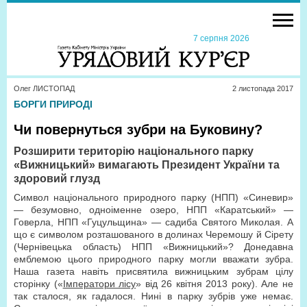
7 серпня 2026
Олег ЛИСТОПАД
2 листопада 2017
БОРГИ ПРИРОДІ
Чи повернуться зубри на Буковину?
Розширити територію національного парку
«Вижницький» вимагають Президент України та
здоровий глузд
Символ національного природного парку (НПП) «Синевир»
— безумовно, одноіменне озеро, НПП «Каратський» —
Говерла, НПП «Гуцульщина» — садиба Святого Миколая. А
що є символом розташованого в долинах Черемошу й Сірету
(Чернівецька область) НПП «Вижницький»? Донедавна
емблемою цього природного парку могли вважати зубра.
Наша газета навіть присвятила вижницьким зубрам цілу
сторінку («
Імператори лісу
» від 26 квітня 2013 року). Але не
так сталося, як гадалося. Нині в парку зубрів уже немає.