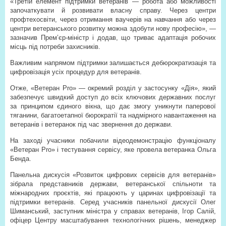
«Третій елемент підтримки ветеранів — робота або можливості
започаткувати й розвивати власну справу. Через центри
профтехосвіти, через отримання ваучерів на навчання або через
центри ветеранського розвитку можна здобути нову професію», —
зазначив Прем’єр-міністр і додав, що триває адаптація робочих
місць під потреби захисників.
Важливим напрямом підтримки залишається дебюрократизація та
цифровізація усіх процедур для ветеранів.
Отже, «Ветеран Pro» — окремий розділ у застосунку «Дія», який
забезпечує швидкий доступ до всіх ключових державних послуг
за принципом єдиного вікна, що дає змогу уникнути паперової
тяганини, багатоетапної бюрократії та надмірного навантаження на
ветеранів і ветеранок під час звернення до держави.
На заході учасники побачили відеодемонстрацію функціоналу
«Ветеран Pro» і тестування сервісу, яке провела ветеранка Ольга
Бенда.
Панельна дискусія «Розвиток цифрових сервісів для ветеранів»
зібрала представників держави, ветеранської спільноти та
міжнародних проєктів, які працюють у царинах цифровізації та
підтримки ветеранів. Серед учасників панельної дискусії Олег
Шиманський, заступник міністра у справах ветеранів, Ігор Салій,
офіцер Центру масштабування технологічних рішень, менеджер