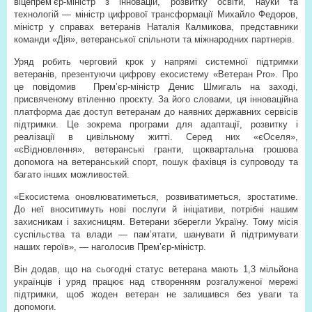
віцепрем’єр-міністр з інновацій, розвитку освіти, науки та
технологій — міністр цифрової трансформації Михайло Федоров,
міністр у справах ветеранів Наталія Калмикова, представники
команди «Дія», ветеранської спільноти та міжнародних партнерів.
Уряд робить черговий крок у напрямі системної підтримки
ветеранів, презентуючи цифрову екосистему «Ветеран Pro». Про
це повідомив
Прем’єр-міністр Денис Шмигаль на заході,
присвяченому втіленню проєкту. За його словами, ця інноваційна
платформа дає доступ ветеранам до наявних державних сервісів
підтримки. Це зокрема програми для адаптації, розвитку і
реалізації в цивільному житті. Серед них «єОселя»,
«єВідновлення», ветеранські гранти, щоквартальна грошова
допомога на ветеранський спорт, пошук фахівця із супроводу та
багато інших можливостей.
«Екосистема оновлюватиметься, розвиватиметься, зростатиме.
До неї вноситимуть нові послуги й ініціативи, потрібні нашим
захисникам і захисницям. Ветерани зберегли Україну. Тому місія
суспільства та влади — пам’ятати, шанувати й підтримувати
наших героїв», — наголосив Прем’єр-міністр.
Він додав, що на сьогодні статус ветерана мають 1,3 мільйона
українців і уряд працює над створенням розгалуженої мережі
підтримки, щоб жоден ветеран не залишився без уваги та
допомоги.