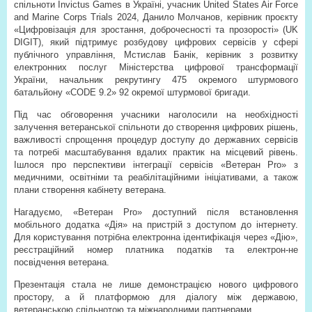
спільноти Invictus Games в Україні, учасник United States Air Force
and Marine Corps Trials 2024, Данило Молчанов, керівник проєкту
«Цифровізація для зростання, доброчесності та прозорості» (UK
DIGIT), який підтримує розбудову цифрових сервісів у сфері
публічного управління, Мстислав Банік, керівник з розвитку
електронних послуг Міністерства цифрової трансформації
України, начальник рекрутингу 475 окремого штурмового
батальйону «CODE 9.2» 92 окремої штурмової бригади.
Під час обговорення учасники наголосили на необхідності
залучення ветеранської спільноти до створення цифрових рішень,
важливості спрощення процедур доступу до державних сервісів
та потребі масштабування вдалих практик на місцевий рівень.
Ішлося про перспективи інтеграції сервісів «Ветеран Pro» з
медичними, освітніми та реабілітаційними ініціативами, а також
плани створення кабінету ветерана.
Нагадуємо, «Ветеран Pro» доступний після встановлення
мобільного додатка «Дія» на пристрій з доступом до інтернету.
Для користування потрібна електронна ідентифікація через «Дію»,
реєстраційний номер платника податків та електрон-не
посвідчення ветерана.
Презентація стала не лише демонстрацією нового цифрового
простору, а й платформою для діалогу між державою,
ветеранською спільнотою та міжнародними партнерами.