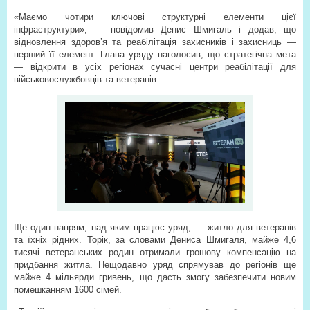
«Маємо чотири ключові структурні елементи цієї
інфраструктури», — повідомив Денис Шмигаль і додав, що
відновлення здоров’я та реабілітація захисників і захисниць —
перший її елемент. Глава уряду наголосив, що стратегічна мета
— відкрити в усіх регіонах сучасні центри реабілітації для
військовослужбовців та ветеранів.
Ще один напрям, над яким працює уряд, — житло для ветеранів
та їхніх рідних. Торік, за словами Дениса Шмигаля, майже 4,6
тисячі ветеранських родин отримали грошову компенсацію на
придбання житла. Нещодавно уряд спрямував до регіонів ще
майже 4 мільярди гривень, що дасть змогу забезпечити новим
помешканням 1600 сімей.