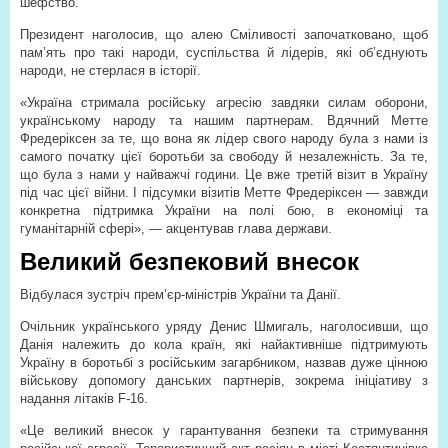
шефство.
Президент наголосив, що алею Сміливості започатковано, щоб
пам’ять про такі народи, суспільства й лідерів, які об’єднують
народи, не стерлася в історії.
«Україна стримала російську агресію завдяки силам оборони,
українському народу та нашим партнерам. Вдячний Метте
Фредеріксен за те, що вона як лідер свого народу була з нами із
самого початку цієї боротьби за свободу й незалежність. За те,
що була з нами у найважчі години. Це вже третій візит в Україну
під час цієї війни. І підсумки візитів Метте Фредеріксен — завжди
конкретна підтримка України на полі бою, в економіці та
гуманітарній сфері», — акцентував глава держави.
Великий безпековий внесок
Відбулася зустріч прем’єр-міністрів України та Данії.
Очільник українського уряду Денис Шмигаль, наголосивши, що
Данія належить до кола країн, які найактивніше підтримують
Україну в боротьбі з російським загарбником, назвав дуже цінною
військову допомогу данських партнерів, зокрема ініціативу з
надання літаків F-16.
«Це великий внесок у гарантування безпеки та стримування