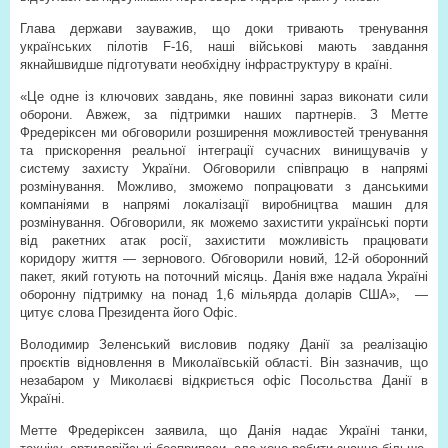
Глава держави зауважив, що доки тривають тренування
українських пілотів F-16, наші військові мають завдання
якнайшвидше підготувати необхідну інфраструктуру в країні.
«Це одне із ключових завдань, яке повинні зараз виконати сили
оборони. Авжеж, за підтримки наших партнерів. З Метте
Фредеріксен ми обговорили розширення можливостей тренування
та прискорення реальної інтеграції сучасних винищувачів у
систему захисту України. Обговорили співпрацю в напрямі
розмінування. Можливо, зможемо попрацювати з данськими
компаніями в напрямі локалізації виробництва машин для
розмінування. Обговорили, як можемо захистити українські порти
від ракетних атак росії, захистити можливість працювати
коридору життя — зернового. Обговорили новий, 12-й оборонний
пакет, який готують на поточний місяць. Данія вже надала Україні
оборонну підтримку на понад 1,6 мільярда доларів США»,
—
цитує слова Президента його Офіс.
Володимир Зеленський висловив подяку Данії за реалізацію
проєктів відновлення в Миколаївській області. Він зазначив, що
незабаром у Миколаєві відкриється офіс Посольства Данії в
Україні.
Метте Фредеріксен заявила, що Данія надає Україні танки,