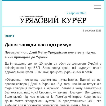
7 серпня 2026
8 вересня 2023
ВІЗИТ
Данія завжди нас підтримує
Премєр-міністр Данії Метте Фредеріксен вже втретє під час
війни приїжджає до України
Данія входить до топ-10 країн за обсягом допомоги Україні у
співвідношенні до ВВП. Вона серед країн, які нададуть нашій
державі винищувачі F-16 і вже тренують українських пілотів.
«Оборонна, політична, економічна, гуманітарна. Вдячні за всі
прояви співпраці Данії з Україною. Від того, наскільки потужною
буде співпраця партнерів з Україною, багато в чому залежатиме
безпека всіх нас, усієї Європи», — заявив Президент Володимир
Зеленський під час спільної із Прем’єр-міністром Королівства
Данія Метте Фредеріксен зустрічі із представниками ЗМІ, яка
відбулася за підсумками переговорів лідерів країн у Києві.