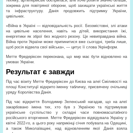
техніку, артилерійські боєприпаси, але хоче робити значно більше,
зокрема для повітряної оборони, щоб захищати українські життя
та інфраструктуру. Данія продовжить підтримку України,
цивільних.
«Війна в Україні — відповідальність росії. Беззмістовні, злі атаки
на цивільне населення, навіть на дітей, використання їжі,
енергетики як зброї без жодного резону. Це невиправдана війна.
Війна проти України може припинитися вже сьогодні, треба лише,
щоб росія відвела свої війська», — цитує її слова Укрінформ.
Метте Фредеріксен переконана, що мир має бути відновлено на
умовах України.
Результат є завжди
Під час візиту Метте Фредеріксен до Києва на алеї Сміливості на
площі Конституції відкрито іменну табличку, присвячену очільниці
уряду Королівства Данія.
Під час відкриття Володимир Зеленський нагадав, що на алеї
закарбовано імена тих, хто був з Україною та підтримував
українське суспільство у складні часи повномасштабного
російського вторгнення. Метте Фредеріксен відвідувала Україну у
квітні 2022-го, а цього року наприкінці січня побувала на Одещині,
а також Миколаївщині, над відновленням якої Данія взяла