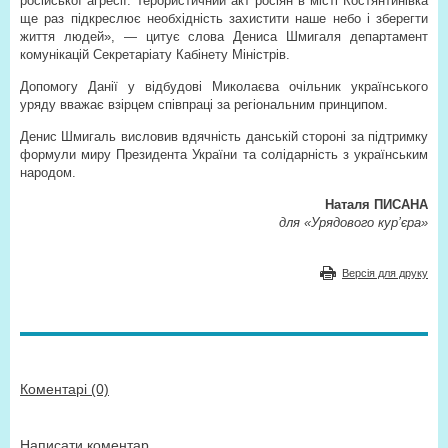
російської агресії. Терористичний акт росіян в місті Костянтинівка
ще раз підкреслює необхідність захистити наше небо і зберегти
життя людей», — цитує слова Дениса Шмигаля департамент
комунікацій Секретаріату Кабінету Міністрів.
Допомогу Данії у відбудові Миколаєва очільник українського
уряду вважає взірцем співпраці за регіональним принципом.
Денис Шмигаль висловив вдячність данській стороні за підтримку
формули миру Президента України та солідарність з українським
народом.
Наталя ПИСАНА
для «Урядового кур’єра»
Версія для друку
Коментарі (0)
Написати коментар