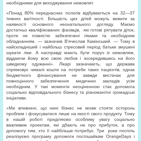
необхідними для виходжування немовлят.
«Понад 80% передчасних пологів відбуваються на 32—37
тижнях вагітності. Більшість цих дітей можуть вижити за
наявності основного неонатального догляду. Маємо
достатньо кваліфікованих фахівців, які готові рятувати діток,
проте не повністю забезпечені ліками та необхідним
обладнанням, — зазначив В’ячеслав Камінський. — Тому в
найскладніший і найбільш стресовий період батьки змушені
шукати ліки. А насправді мають бути поруч із немовлям,
віддаючи йому всю свою любов і зосередившись на його
швидкому одужанні». Лікарі зазначають, що держава
спрямовує чималі кошти на потреби таких пацієнтів, однак
бюджетного фінансування не завжди вистачає для
повноцінного забезпечення медичних закладів усім
необхідним. У такі моменти неоціненною стає допомога
соціально відповідального бізнесу та різноманітні громадські
ініціативи.
«Ми впевнені, що нині бізнес не може стояти осторонь
проблем і фокусуватися лише на якості свого продукту. Тому
в нашій роботі приділяємо особливу увагу соціально
важливим проектам, які дбають не про прибуток, а про
допомогу тим, хто її найбільше потребує. Три роки поспіль
реалізуємо програму допомоги поспішайкам OrangeDays і