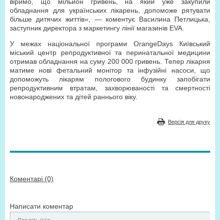
віримо, що мільйон гривень, на який уже закупили
обладнання для українських лікарень, допоможе рятувати
більше дитячих життів», — коментує Василина Петлицька,
заступник директора з маркетингу лінії магазинів EVA.
У межах національної програми OrangeDays Київський
міський центр репродуктивної та перинатальної медицини
отримав обладнання на суму 200 000 гривень. Тепер лікарня
матиме нові фетальний монітор та інфузійні насоси, що
допоможуть лікарям пологового будинку запобігати
репродуктивним втратам, захворюваності та смертності
новонароджених та дітей раннього віку.
Версія для друку
Коментарі (0)
Написати коментар