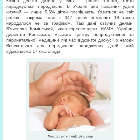
Кожна десята дитина у світі — рання пташка, тобто
народжується передчасно. В Україні цей показник удвічі
нижчий — лише 5,5% дітей поспішають з’явитися на світ
раніше: зокрема торік з 347 тисяч немовлят 19 тисяч
народилися не за графіком. Такі дані озвучив днями
В’ячеслав Камінський, член-кореспондент НАМН України,
директор Київського міського центру репродуктивної та
перинатальної медицини під час відкритої дискусії з нагоди
Всесвітнього дня передчасно народжених дітей, який
відзначаємо 17 листопада.
Фото з сайту HealthSetu.com