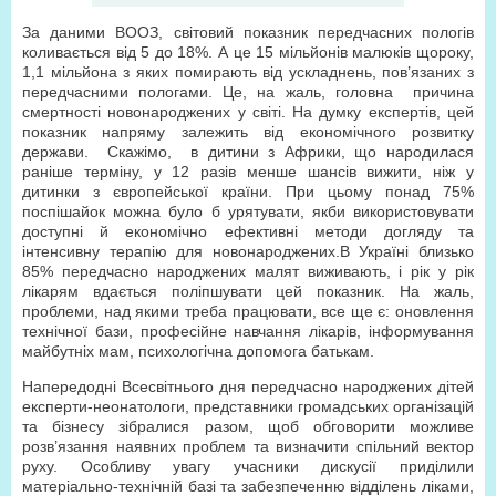
За даними ВООЗ, світовий показник передчасних пологів
коливається від 5 до 18%. А це 15 мільйонів малюків щороку,
1,1 мільйона з яких помирають від ускладнень, пов’язаних з
передчасними пологами. Це, на жаль, головна причина
смертності новонароджених у світі. На думку експертів, цей
показник напряму залежить від економічного розвитку
держави. Скажімо, в дитини з Африки, що народилася
раніше терміну, у 12 разів менше шансів вижити, ніж у
дитинки з європейської країни. При цьому понад 75%
поспішайок можна було б урятувати, якби використовувати
доступні й економічно ефективні методи догляду та
інтенсивну терапію для новонароджених.В Україні близько
85% передчасно народжених малят виживають, і рік у рік
лікарям вдається поліпшувати цей показник. На жаль,
проблеми, над якими треба працювати, все ще є: оновлення
технічної бази, професійне навчання лікарів, інформування
майбутніх мам, психологічна допомога батькам.
Напередодні Всесвітнього дня передчасно народжених дітей
експерти-неонатологи, представники громадських організацій
та бізнесу зібралися разом, щоб обговорити можливе
розв’язання наявних проблем та визначити спільний вектор
руху. Особливу увагу учасники дискусії приділили
матеріально-технічній базі та забезпеченню відділень ліками,