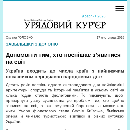
9 серпня 2026
Оксана ГОЛОВКО
17 листопада 2018
ЗАВБІЛЬШКИ З ДОЛОНЮ
Допомогти тим, хто поспішає з’явитися
на світ
Україна входить до числа країн з найнижчим
показником передчасно народжених діте
Десять років поспіль одного листопадового дня найвідоміші
архітектурні споруди та історичні пам’ятки в усьому світі на
кілька годин стають фіолетовими. Їх підсвічують, щоб
привернути увагу суспільства до проблем тих, хто щойно
з’явився на світ, а вже змушений боротися за можливість
жити. Учора фіолетовою стала Софія Київська, Львівська
опера й чимало туристських візитівок в різних куточках
України.