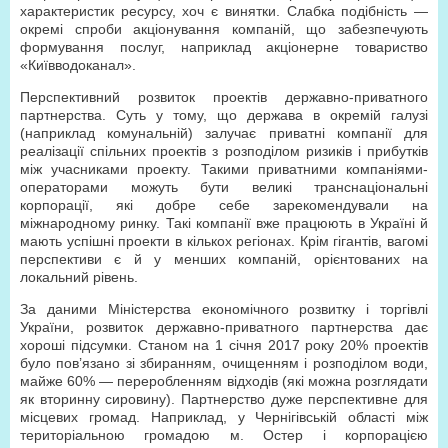
характеристик ресурсу, хоч є винятки. Слабка подібність —
окремі спроби акціонування компаній, що забезпечують
формування послуг, наприклад акціонерне товариство
«Київводоканал».
Перспективний розвиток проектів державно-приватного
партнерства. Суть у тому, що держава в окремій галузі
(наприклад комунальній) залучає приватні компанії для
реалізації спільних проектів з розподілом ризиків і прибутків
між учасниками проекту. Такими приватними компаніями-
операторами можуть бути великі транснаціональні
корпорації, які добре себе зарекомендували на
міжнародному ринку. Такі компанії вже працюють в Україні й
мають успішні проекти в кількох регіонах. Крім гігантів, вагомі
перспективи є й у менших компаній, орієнтованих на
локальний рівень.
За даними Міністерства економічного розвитку і торгівлі
України, розвиток державно-приватного партнерства дає
хороші підсумки. Станом на 1 січня 2017 року 20% проектів
було пов’язано зі збиранням, очищенням і розподілом води,
майже 60% — переробленням відходів (які можна розглядати
як вторинну сировину). Партнерство дуже перспективне для
місцевих громад. Наприклад, у Чернігівській області між
територіальною громадою м. Остер і корпорацією