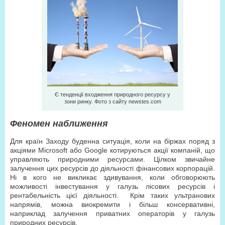
Є тенденції входження природного ресурсу у
зони ринку. Фото з сайту newstes.com
Феномен наближення
Для країн Заходу буденна ситуація, коли на біржах поряд з
акціями Microsoft або Google котируються акції компаній, що
управляють природними ресурсами. Цілком звичайне
залучення цих ресурсів до діяльності фінансових корпорацій.
Ні в кого не викликає здивування, коли обговорюють
можливості інвестування у галузь лісових ресурсів і
рентабельність цієї діяльності. Крім таких ультранових
напрямів, можна виокремити і більш консервативні,
наприклад залучення приватних операторів у галузь
природних ресурсів.