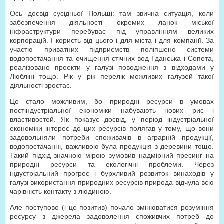
Ось досвід сусідньої Польщі: там звична ситуація, коли
забезпечення діяльності окремих ланок міської
інфраструктури перебуває під управлінням великих
корпорацій. І користь від цього і для міста і для компанії. За
участю приватних підприємств поліпшено системи
водопостачання та очищення стічних вод Гданська і Сопота,
реалізовано проекти у галузі поводження з відходами у
Любліні тощо. Рік у рік перелік можливих галузей такої
діяльності зростає.
Це стало можливим, бо природні ресурси в умовах
постіндустріальної економіки набувають нових рис і
властивостей. Як показує досвід, у період індустріальної
економіки інтерес до цих ресурсів полягав у тому, що вони
задовольняли потреби споживачів в аграрній продукції,
водопостачанні, важливою була продукція з деревини тощо.
Такий підхід значною мірою зумовив надмірний пресинг на
природні ресурси та екологічні проблеми. Через
індустріальний прогрес і бурхливий розвиток винаходів у
галузі використання природних ресурсів природа відчула всю
чарівність контакту з людиною.
Але поступово (і це позитив) почало змінюватися розуміння
ресурсу з джерела задоволення споживчих потреб до