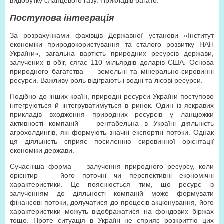
видобутку сланцевого газу. Прикладів багато.
Поступова інтеграція
За розрахунками фахівців Державної установи «Інститут
економіки природокористування та сталого розвитку НАН
України», загальна вартість природних ресурсів держави,
залучених в обіг, сягає 110 мільярдів доларів США. Основа
природного багатства — земельні та мінерально-сировинні
ресурси. Важливу роль відіграють і водні та лісові ресурси.
Подібно до інших країн, природні ресурси України поступово
інтегруються й інтегруватимуться в ринок. Один із яскравих
прикладів входження природних ресурсів у ланцюжки
активності компаній — рентабельна в Україні діяльність
агрохолдингів, які формують значні експортні потоки. Однак
ця діяльність сприяє посиленню сировинної орієнтації
економіки держави.
Сучасніша форма — залучення природного ресурсу, коли
орієнтир — його поточні чи перспективні економічні
характеристики. Це пояснюється тим, що ресурс із
залученням до діяльності компаній може формувати
фінансові потоки, долучатися до процесів акціонування, його
характеристики можуть відображатися на фондових біржах
тощо. Проте ситуація в Україні не сприяє розкриттю цих