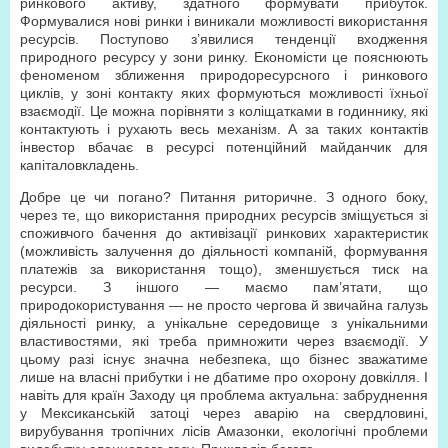
ринкового активу, здатного формувати прибуток.
Формувалися нові ринки і виникали можливості використання
ресурсів. Поступово з’явилися тенденції входження
природного ресурсу у зони ринку. Економісти це пояснюють
феноменом зближення природоресурсного і ринкового
циклів, у зоні контакту яких формуються можливості їхньої
взаємодії. Це можна порівняти з коліщатками в годиннику, які
контактують і рухають весь механізм. А за таких контактів
інвестор вбачає в ресурсі потенційний майданчик для
капіталовкладень.
Добре це чи погано? Питання риторичне. З одного боку,
через те, що використання природних ресурсів зміщується зі
споживчого бачення до активізації ринкових характеристик
(можливість залучення до діяльності компаній, формування
платежів за використання тощо), зменшується тиск на
ресурси. З іншого — маємо пам’ятати, що
природокористування — не просто чергова й звичайна галузь
діяльності ринку, а унікальне середовище з унікальними
властивостями, які треба примножити через взаємодії. У
цьому разі існує значна небезпека, що бізнес зважатиме
лише на власні прибутки і не дбатиме про охорону довкілля. І
навіть для країн Заходу ця проблема актуальна: забруднення
у Мексиканській затоці через аварію на свердловині,
вирубування тропічних лісів Амазонки, екологічні проблеми