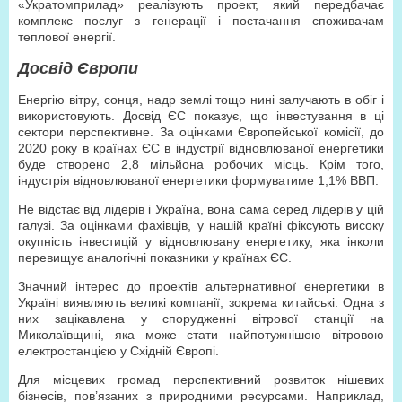
«Укратомприлад» реалізують проект, який передбачає
комплекс послуг з генерації і постачання споживачам
теплової енергії.
Досвід Європи
Енергію вітру, сонця, надр землі тощо нині залучають в обіг і
використовують. Досвід ЄС показує, що інвестування в ці
сектори перспективне. За оцінками Європейської комісії, до
2020 року в країнах ЄС в індустрії відновлюваної енергетики
буде створено 2,8 мільйона робочих місць. Крім того,
індустрія відновлюваної енергетики формуватиме 1,1% ВВП.
Не відстає від лідерів і Україна, вона сама серед лідерів у цій
галузі. За оцінками фахівців, у нашій країні фіксують високу
окупність інвестицій у відновлювану енергетику, яка інколи
перевищує аналогічні показники у країнах ЄС.
Значний інтерес до проектів альтернативної енергетики в
Україні виявляють великі компанії, зокрема китайські. Одна з
них зацікавлена у спорудженні вітрової станції на
Миколаївщині, яка може стати найпотужнішою вітровою
електростанцією у Східній Європі.
Для місцевих громад перспективний розвиток нішевих
бізнесів, пов’язаних з природними ресурсами. Наприклад,