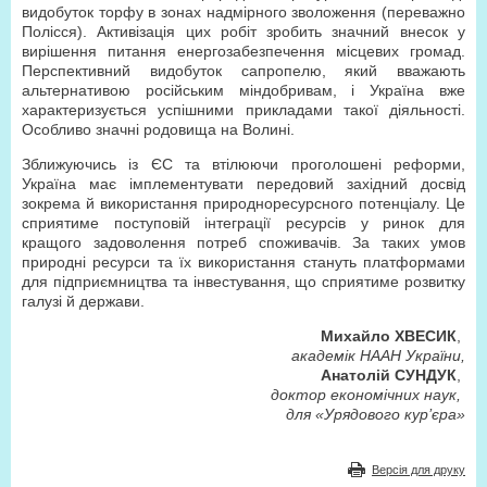
видобуток торфу в зонах надмірного зволоження (переважно
Полісся). Активізація цих робіт зробить значний внесок у
вирішення питання енергозабезпечення місцевих громад.
Перспективний видобуток сапропелю, який вважають
альтернативою російським міндобривам, і Україна вже
характеризується успішними прикладами такої діяльності.
Особливо значні родовища на Волині.
Зближуючись із ЄС та втілюючи проголошені реформи,
Україна має імплементувати передовий західний досвід
зокрема й використання природноресурсного потенціалу. Це
сприятиме поступовій інтеграції ресурсів у ринок для
кращого задоволення потреб споживачів. За таких умов
природні ресурси та їх використання стануть платформами
для підприємництва та інвестування, що сприятиме розвитку
галузі й держави.
Михайло ХВЕСИК
,
академік НААН України,
Анатолій СУНДУК
,
доктор економічних наук,
для «Урядового кур’єра»
Версія для друку