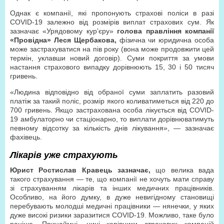
Однак є компанії, які пропонують страхові поліси в разі
COVID-19 залежно від розмірів виплат страхових сум. Як
зазначає «Урядовому кур’єру»
голова правління компанії
«Провідна» Леся Щербакова,
фізична чи юридична особа
може застрахуватися на пів року (вона може продовжити цей
термін, уклавши новий договір). Суми покриття за умови
настання страхового випадку дорівнюють 15, 30 і 50 тисяч
гривень.
«Людина відповідно від обраної суми заплатить разовий
платіж за такий поліс, розмір якого коливатиметься від 220 до
700 гривень. Якщо застрахована особа лікується від COVID-
19 амбулаторно чи стаціонарно, то виплати дорівнюватимуть
певному відсотку за кількість днів лікування», — зазначає
фахівець.
Лікарів уже страхують
Юрист Ростислав Кравець зазначає,
що велика вада
такого страхування — те, що компанії не хочуть мати справу
зі страхуванням лікарів та інших медичних працівників.
Особливо, на його думку, в дуже невигідному становищі
перебувають молодші медичні працівники — нянечки, у яких
дуже високі ризики заразитися COVID-19. Можливо, таке було