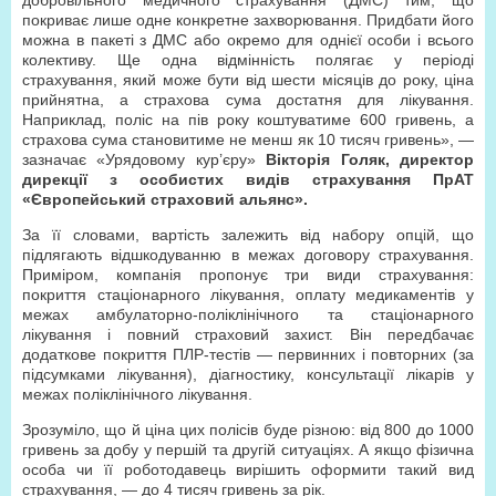
добровільного медичного страхування (ДМС) тим, що
покриває лише одне конкретне захворювання. Придбати його
можна в пакеті з ДМС або окремо для однієї особи і всього
колективу. Ще одна відмінність полягає у періоді
страхування, який може бути від шести місяців до року, ціна
прийнятна, а страхова сума достатня для лікування.
Наприклад, поліс на пів року коштуватиме 600 гривень, а
страхова сума становитиме не менш як 10 тисяч гривень», —
зазначає «Урядовому кур’єру»
Вікторія Голяк, директор
дирекції з особистих видів страхування ПрАТ
«Європейський страховий альянс».
За її словами, вартість залежить від набору опцій, що
підлягають відшкодуванню в межах договору страхування.
Приміром, компанія пропонує три види страхування:
покриття стаціонарного лікування, оплату медикаментів у
межах амбулаторно-поліклінічного та стаціонарного
лікування і повний страховий захист. Він передбачає
додаткове покриття ПЛР-тестів — первинних і повторних (за
підсумками лікування), діагностику, консультації лікарів у
межах поліклінічного лікування.
Зрозуміло, що й ціна цих полісів буде різною: від 800 до 1000
гривень за добу у першій та другій ситуаціях. А якщо фізична
особа чи її роботодавець вирішить оформити такий вид
страхування, — до 4 тисяч гривень за рік.