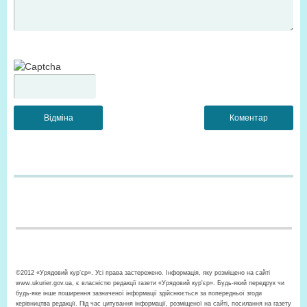
©2012 «Урядовий кур’єр». Усі права застережено. Інформація, яку розміщено на сайті
www.ukurier.gov.ua, є власністю редакції газети «Урядовий кур'єр». Будь-який передрук чи
будь-яке інше поширення зазначеної інформації здійснюється за попередньої згоди
керівництва редакції. Під час цитування інформації, розміщеної на сайті, посилання на газету