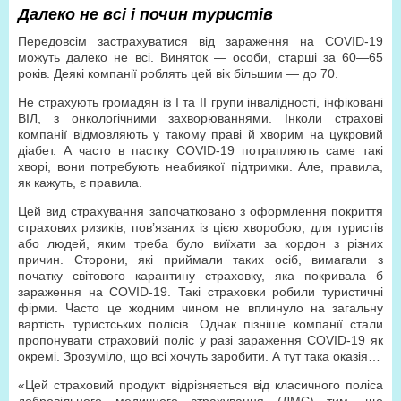
Далеко не всі і почин туристів
Передовсім застрахуватися від зараження на COVID-19
можуть далеко не всі. Виняток — особи, старші за 60—65
років. Деякі компанії роблять цей вік більшим — до 70.
Не страхують громадян із І та ІІ групи інвалідності, інфіковані
ВІЛ, з онкологічними захворюваннями. Інколи страхові
компанії відмовляють у такому праві й хворим на цукровий
діабет. А часто в пастку COVID-19 потрапляють саме такі
хворі, вони потребують неабиякої підтримки. Але, правила,
як кажуть, є правила.
Цей вид страхування започатковано з оформлення покриття
страхових ризиків, пов’язаних із цією хворобою, для туристів
або людей, яким треба було виїхати за кордон з різних
причин. Сторони, які приймали таких осіб, вимагали з
початку світового карантину страховку, яка покривала б
зараження на COVID-19. Такі страховки робили туристичні
фірми. Часто це жодним чином не вплинуло на загальну
вартість туристських полісів. Однак пізніше компанії стали
пропонувати страховий поліс у разі зараження COVID-19 як
окремі. Зрозуміло, що всі хочуть заробити. А тут така оказія…
«Цей страховий продукт відрізняється від класичного поліса