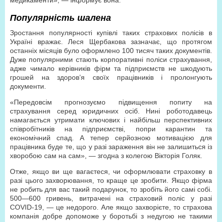
медикаменти», — інформує вона.
Популярність шалена
Зростання популярності купівлі таких страхових полісів в
Україні вражає. Леся Щербакова зазначає, що протягом
останніх місяців було оформлено 100 тисяч таких документів.
Дуже популярними стають корпоративні поліси страхування,
адже чимало керівників фірм та підприємств не шкодують
грошей на здоров’я своїх працівників і пролонгують
документи.
«Передовсім прогнозуємо підвищення попиту на
страхування серед юридичних осіб. Нині роботодавець
намагається утримати ключових і найбільш перспективних
співробітників на підприємстві, попри карантин та
економічний спад. А тепер серйозною мотивацією для
працівника буде те, що у разі зараження він не залишиться із
хворобою сам на сам», — згодна з колегою Вікторія Голяк.
Отже, якщо ви ще вагаєтеся, чи оформлювати страховку в
разі цього захворювання, то краще це зробити. Якщо фірма
не робить для вас такий подарунок, то зробіть його самі собі.
500—600 гривень, витрачені на страховий поліс у разі
COVID-19, — це недорого. Але якщо захворієте, то страхова
компанія добре допоможе у боротьбі з недугою не такими