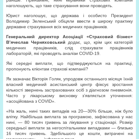
раніше. Принаймні, нині керівники страхових компаній
наголошують, що таке страхування вони проводять.
Юрист наголошує, що держава і особисто Президент
Володимир Зеленський обіцяли ввести в широку практику
державне страхування всіх медичних працівників.
Генеральний директор Асоціації «Страховий бізнес»
В’ячеслав Черняховський
додає, що, крім цих категорій
медичних працівників, слід страхувати працівників
лабораторій, які проводять аналізи COVID-19.
Які середні виплати, що підтверджуються на практиці,
пропонують клієнтам страхові компанії?
Як зазначає Вікторія Голяк, упродовж останнього місяця їхній
власний медичний асистанський центр фіксує зростання
кількості звернень застрахованих осіб з діагнозом пневмонія.
Часто у лікарському висновку з’являється уточнення:
«асоційована з COVID».
«На жаль, нині таких випадків на 20—30% більше, ніж було
влітку. Найбільша виплата за програмою, зафіксована у нас
нині, — 80 тисяч гривень за лікування у стаціонарі. Розмір
середньої виплати за негоспітальними випадками — близько
16 тисяч гривень. Здебільшого це кошти, витрачені на