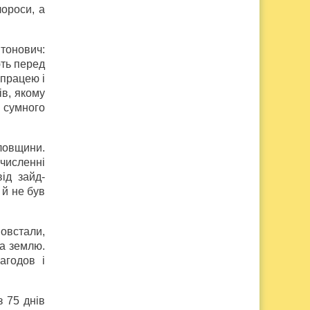
лороси, а
тонович:
ють перед
 працею і
ів, якому
 сумного
ловщини.
численні
ід зайд-
 й не був
повстали,
на землю.
агодов і
з 75 днів