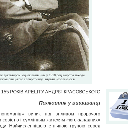
е диктатором, однак вжиті ним у 1918 році жорсткі заходи
д більшовицького сепаратизму і втрати незалежності
155 РОКІВ АРЕШТУ АНДРІЯ КРАСОВСЬКОГО
Полковник у вишиванці
опоманів» виник під впливом пророчого
 совістю і сумлінням жителям «юго-западних»
роду. Найчисленнішою етнічною групою серед