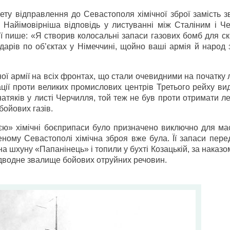
ету відправлення до Севастополя хімічної зброї замість 
. Найімовірніша відповідь у листуванні між Сталіним і Ч
ії пише: «Я створив колосальні запаси газових бомб для с
ударів по об’єктах у Німеччині, щойно ваші армія й народ
ї армії на всіх фронтах, що стали очевидними на початку 
іації проти великих промислових центрів Третього рейху в
атяків у листі Черчилля, той теж не був проти отримати л
бойових газів.
ією» хімічні боєприпаси було призначено виключно для ма
еному Севастополі хімічна зброя вже була. Її запаси пер
а шхуну «Папанінець» і топили у бухті Козацькій, за наказ
дводне звалище бойових отруйних речовин.