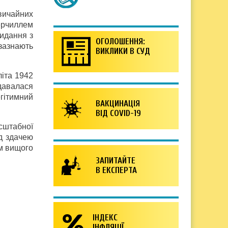
звичайних
ерчиллем
кидання з
ОГОЛОШЕННЯ:
 зазнають
ВИКЛИКИ В СУД
літа 1942
идавалася
егітимний
ВАКЦИНАЦІЯ
ВІД COVID-19
сштабної
ед здачею
ом вищого
ЗАПИТАЙТЕ
В ЕКСПЕРТА
ІНДЕКС
ІНФЛЯЦІЇ