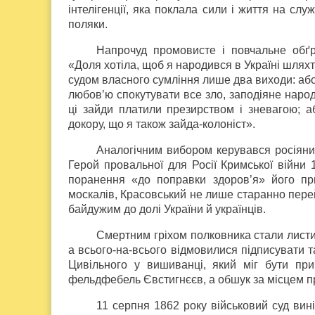
інтелігенції, яка поклала сили і життя на сл
поляки.
Напрочуд промовисте і повчальне обґ
«Доля хотіла, щоб я народився в Україні шляхт
судом власного сумління лише два виходи: аб
любов’ю спокутувати все зло, заподіяне народ
ці зайди платили презирством і зневагою; 
докору, що я також зайда-колоніст».
Аналогічним вибором керувався росіяни
Герой провальної для Росії Кримської війни
поранення «до поправки здоров’я» його при
москалів, Красовський не лише старанно перейм
байдужим до долі України й українців.
Смертним гріхом полковника стали листи д
а всього-на-всього відмовилися підписувати та
Цивільного у вишиванці, який міг бути при
фельдфебель Євстигнєєв, а обшук за місцем п
11 серпня 1862 року військовий суд виніс