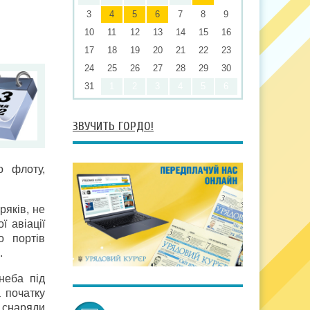
3
4
5
6
7
8
9
10
11
12
13
14
15
16
17
18
19
20
21
22
23
24
25
26
27
28
29
30
31
1
2
3
4
5
6
ЗВУЧИТЬ ГОРДО!
о флоту,
яків, не
ї авіації
о портів
.
неба під
 початку
 снаряди