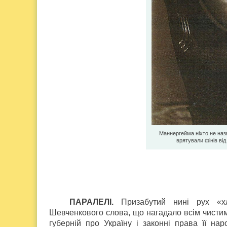
Маннергейма ніхто не назв
врятували фінів ві
ПАРАЛЕЛІ.
Призабутий нині рух «хл
Шевченкового слова, що нагадало всім чистим
губерній про Україну і законні права її на