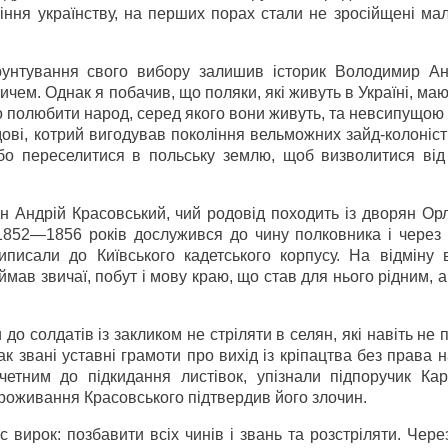
ужіння українству, на перших порах стали не зросійщені ма
рунтування свого вибору залишив історик Володимир Ан
ичем. Однак я побачив, що поляки, які живуть в Україні, ма
о полюбити народ, серед якого вони живуть, та невсипущою
ові, котрий вигодував покоління вельможних зайд-колоніст
або переселитися в польську землю, щоб визволитися від
н Андрій Красовський, чий родовід походить із дворян Ор
 1852—1856 років дослужився до чину полковника і через 
писали до Київського кадетського корпусу. На відміну в
ав звичаї, побут і мову краю, що став для нього рідним, а
о солдатів із закликом не стріляти в селян, які навіть не 
к звані уставні грамоти про вихід із кріпацтва без права 
четним до підкидання листівок, упізнали підпоручик Кар
роживання Красовського підтвердив його злочин.
 вирок: позбавити всіх чинів і звань та розстріляти. Чере