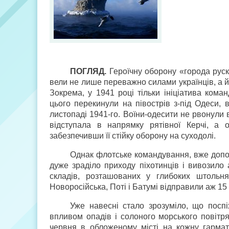
ПОГЛЯД.
Героїчну оборону «города руско
вели не лише переважно силами українців, а й 
Зокрема, у 1941 році тільки ініціатива кома
цього перекинули на півострів з-під Одеси, 
листопаді 1941-го. Воїни-одесити не рвонули 
відступала в напрямку рятівної Керчі, а 
забезпечивши її стійку оборону на суходолі.
Однак флотське командування, вже допо
дуже зраділо приходу піхотинців і вивозило 
складів, розташованих у глибоких штольн
Новоросійська, Поті і Батумі відправили аж 15
Уже навесні стало зрозуміло, що посп
впливом опадів і солоного морського повітря
червня в обложеному місті на кожну гарма