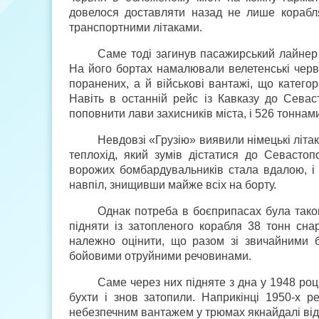
довелося доставляти назад не лише корабля
транспортними літаками.
Саме тоді загинув пасажирський лайнер 
На його бортах намалювали велетенські черво
поранених, а й військові вантажі, що катег
Навіть в останній рейс із Кавказу до Сева
поповнити лави захисників міста, і 526 тоннам
Невдовзі «Грузію» виявили німецькі літак
теплохід, який зумів дістатися до Севастоп
ворожих бомбардувальників стала вдалою, і 
навпіл, знищивши майже всіх на борту.
Однак потреба в боєприпасах була тако
підняти із затопленого корабля 38 тонн сна
належно оцінити, що разом зі звичайними б
бойовими отруйними речовинами.
Саме через них підняте з дна у 1948 роц
бухти і знов затопили. Наприкінці 1950-х р
небезпечним вантажем у трюмах якнайдалі від