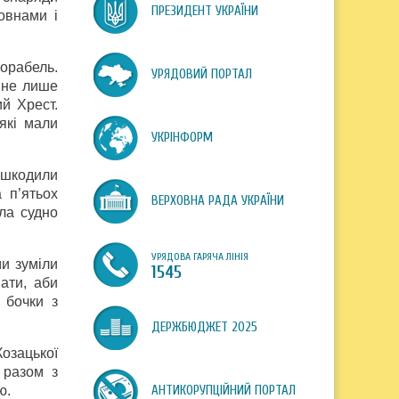
ПРЕЗИДЕНТ УКРАЇНИ
овнами і
корабель.
УРЯДОВИЙ ПОРТАЛ
 не лише
й Хрест.
які мали
УКРІНФОРМ
пошкодили
 п’ятьох
ВЕРХОВНА РАДА УКРАЇНИ
ла судно
УРЯДОВА ГАРЯЧА ЛІНІЯ
и зуміли
1545
ати, аби
 бочки з
ДЕРЖБЮДЖЕТ 2025
Козацької
 разом з
ю.
АНТИКОРУПЦІЙНИЙ ПОРТАЛ