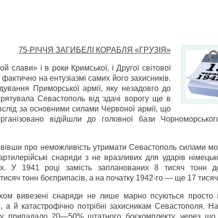
75-РІЧЧЯ ЗАГИБЕЛІ КОРАБЛЯ «ГРУЗІЯ»
й слави» і в роки Кримської, і Другої світової
фактично на ентузіазмі самих його захисників.
ндування Приморської армії, яку незадовго до
врятувала Севастополь від здачі ворогу ще в
вслід за основними силами Червоної армії, що
організовано відійшли до головної бази Чорноморськог
вівши про неможливість утримати Севастополь силами мор
артилерійські снаряди з не вразливих для ударів німецько
ях. У 1941 році замість запланованих 8 тисяч тонн д
 тисяч тонн боєприпасів, а на початку 1942-го — ще 17 тисяч
іхом вивезені снаряди не лише марно псуються просто 
, а й катастрофічно потрібні захисникам Севастополя. На
ту припадало 20—50% штатного боєкомплекту, через що