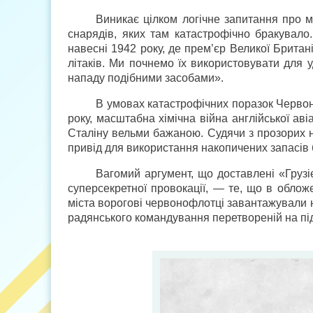
Виникає цілком логічне запитання про м
снарядів, яких там катастрофічно бракувало
навесні 1942 року, де прем’єр Великої Британ
літаків. Ми почнемо їх використовувати для 
нападу подібними засобами».
В умовах катастрофічних поразок Червоно
року, масштабна хімічна війна англійської ав
Сталіну вельми бажаною. Судячи з прозорих н
привід для використання накопичених запасів 
Вагомий аргумент, що доставлені «Груз
суперсекретної провокації, — те, що в облож
міста ворогові червонофлотці завантажували н
радянського командування перетвореній на пі