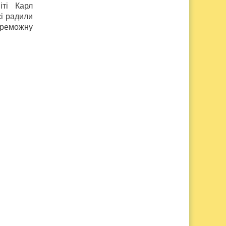
іті Карл
сі радили
ереможну