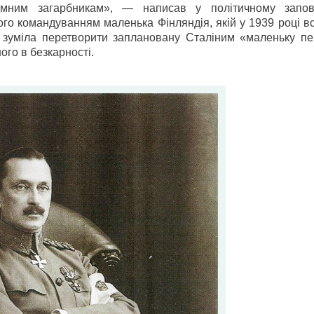
емним загарбникам», — написав у політичному запов
го командуванням маленька Фінляндія, якій у 1939 році в
, зуміла перетворити заплановану Сталіним «маленьку п
ого в безкарності.