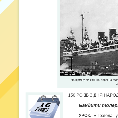
На відміну від хімічної зброї на ф
с
150 РОКІВ З ДНЯ НА
Бандити толер
УРОК.
«Незгода у