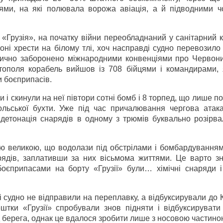
ми, на які полювала ворожа авіація, а й підводними ч
«Грузія», на початку війни переобладнаний у санітарний 
ні хрести на білому тлі, хоч насправді судно перевозило
орично заборонено міжнародними конвенціями про Червони
стополя корабель вийшов із 708 бійцями і командирами, 
и боєприпасів.
и і скинули на неї півтори сотні бомб і 8 торпед, що лише 
ольської бухти. Уже під час причалювання чергова атака
детонація снарядів в одному з трюмів буквально розірва
ю великою, що водолази під обстрілами і бомбардуванням
рядів, заплативши за них вісьмома життями. Це варто зн
оєприпасами на борту «Грузії» були… хімічні снаряди і
і судно не відправили на переплавку, а відбуксирували до 
ештки «Грузії» спробували знов підняти і відбуксирувати
 берега, однак це вдалося зробити лише з носовою частино