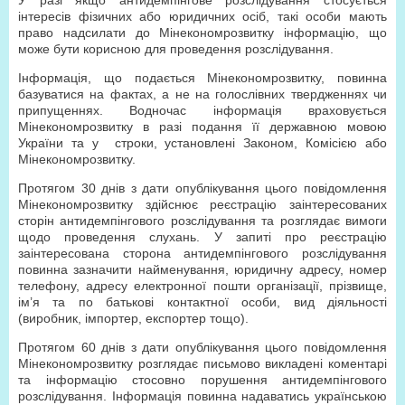
У разі якщо антидемпінгове розслідування стосується
інтересів фізичних або юридичних осіб, такі особи мають
право надсилати до Мінекономрозвитку інформацію, що
може бути корисною для проведення розслідування.
Інформація, що подається Мінекономрозвитку, повинна
базуватися на фактах, а не на голослівних твердженнях чи
припущеннях. Водночас інформація враховується
Мінекономрозвитку в разі подання її державною мовою
України та у строки, установлені Законом, Комісією або
Мінекономрозвитку.
Протягом 30 днів з дати опублікування цього повідомлення
Мінекономрозвитку здійснює реєстрацію заінтересованих
сторін антидемпінгового розслідування та розглядає вимоги
щодо проведення слухань. У запиті про реєстрацію
заінтересована сторона антидемпінгового розслідування
повинна зазначити найменування, юридичну адресу, номер
телефону, адресу електронної пошти організації, прізвище,
ім’я та по батькові контактної особи, вид діяльності
(виробник, імпортер, експортер тощо).
Протягом 60 днів з дати опублікування цього повідомлення
Мінекономрозвитку розглядає письмово викладені коментарі
та інформацію стосовно порушення антидемпінгового
розслідування. Інформація повинна надаватись українською