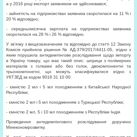
а у 2016 році експорт заявником не здійснювався;
- зайнятість на підприємствах заявника скоротилася на 11 % і
20 % відповідно;
- середньомісячна зарплата на підприємствах заявника
скоротилася на 28 % і 26 % відповідно.
У зв’язку з вищезазначеним та відповідно до статті 12 Закону
Комісія прийняла рішення № АД-379/2017/4411-05, згідно з
яким порушила антидемпінгове розслідування щодо імпорту
в Україну товару, що має такий опис: шприци з полімерних
матеріалів з голками або без голок, двокомпонентні та
трьохкомпонетні, що можуть класифікуватися згідно з
УКТЗЕД за кодом 9018 31 10 00:
- ємністю 2 мл і 5 мл походженням з Китайської Народної
Республіки;
- ємністю 2 мл і 5 мл походженням з Турецької Республіки;
- ємністю 2 мл, 5 і 10 мл походженням з Республіки Індія.
Проведення антидемпінгового розслідування доручено
Мінекономрозвитку.