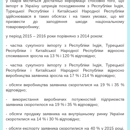
у скарзі міститься достатньо інформації стосовно того, що
імпорт в Україну шприців походженням з Республіки Індія,
Турецької Республіки і Китайської Народної Республіки
здійснювався в таких обсягах і на таких умовах, що міг
призвести до заподіяння шкоди національному
товаровиробнику;
у період 2015 – 2016 роки порівняно з 2014 роком:
- частка сукупного імпорту з Республіки Індія, Турецької
Республіки і Китайської Народної Республіки відносно
споживання зросла на 13 % і 120 % відповідно;
- частка сукупного імпорту з Республіки Індія, Турецької
Республіки і Китайської Народної Республіки відносно
виробництва заявника зросла на 17 % і 214 % відповідно;
- обсяги виробництва заявника скоротилися на 19 % і 35 %
відповідно;
- використання виробничих потужностей підприємств
заявника скоротилося на 19 % і 35 % відповідно;
- обсяги продажу заявника на внутрішньому ринку України
скоротилися на 14 % і 30 % відповідно;
- обсяги експорту заявника скоротилися на 40 % у 2015 році,