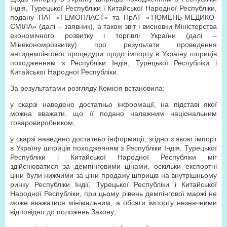
Індія, Турецької Республіки і Китайської Народної Республіки,
подану ПАТ «ГЕМОПЛАСТ» та ПрАТ «ТЮМЕНЬ-МЕДИКО-
СМІЛА» (далі – заявник), а також звіт і висновки Міністерства
економічного розвитку і торгівлі України (далі –
Мінекономрозвитку) про результати проведення
антидемпінгової процедури щодо імпорту в Україну шприців
походженням з Республіки Індія, Турецької Республіки і
Китайської Народної Республіки.
За результатами розгляду Комісія встановила:
у скарзі наведено достатньо інформації, на підставі якої
можна вважати, що її подано належним національним
товаровиробником;
у скарзі наведено достатньо інформації, згідно з якою імпорт
в Україну шприців походженням з Республіки Індія, Турецької
Республіки і Китайської Народної Республіки міг
здійснюватися за демпінговими цінами, оскільки експортні
ціни були нижчими за ціни продажу шприців на внутрішньому
ринку Республіки Індії, Турецької Республіки і Китайської
Народної Республіки, при цьому рівень демпінгової маржі не
може вважатися мінімальним, а обсяги імпорту незначними
відповідно до положень Закону;