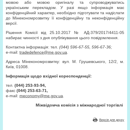
мовою або мовою оригіналу та супроводжуватись
українським перекладом. У разі якщо інформація має
конфіденційний характер, необхідно підготувати та надіслати
до Мінекономрозвитку її конфіденційну та неконфіденційну
версії.
Рішення Комісії від 25.10.2017 № АД-379/2017/4411-05
набирає чинності з дня опублікування цього повідомлення.
Контактна інформація: тел.
(044) 596-67-55, 596-67-36;
e-mail:
tradedefence@me.gov.ua
.
Адреса Мінекономрозвитку: вул. М. Грушевського, 12/2, м.
Київ, 01008.
Інформація щодо вхідної кореспонденції:
тел.
(044) 253-93-94,
факс
(044) 253-63-71,
e-mail:
meconomy@me.gov.ua
.
Міжвідомча комісія з міжнародної торгівлі
Версія для друку