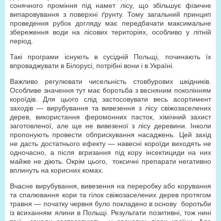
сонячного проміння під намет лісу, що збільшує фізичне
випаровування з поверхні ґрунту. Тому загальний принцип
проведення рубок догляду має передбачати максимальне
збереження води на лісових територіях, особливо у літній
період.
Такі програми існують в сусідній Польщі, починають їх
впроваджувати в Білорусі, потрібні вони і в Україні.
Важливо регулювати чисельність стовбурових шкідників.
Особливе значення тут має боротьба з весняним поколінням
короїдів. Для цього слід застосовувати весь асортимент
заходів — вирубування та вивезення з лісу свіжозаселених
дерев, використання феромонних пасток, хімічний захист
заготовленої, але ще не вивезеної з лісу деревини. Інколи
пропонують провести обприскування насаджень. Цей захід
не дасть достатнього ефекту — навесні короїди виходять не
одночасно, а після вгризання під кору інсектициди на них
майже не діють. Окрім цього, токсичні препарати негативно
вплинуть на корисних комах.
Вчасне вирубування, вивезення на переробку або корування
та спалювання кори та гілок свіжозаселених дерев протягом
травня — початку червня було покладено в основу боротьби
із всиханням ялини в Польщі. Результати позитивні, тож нині