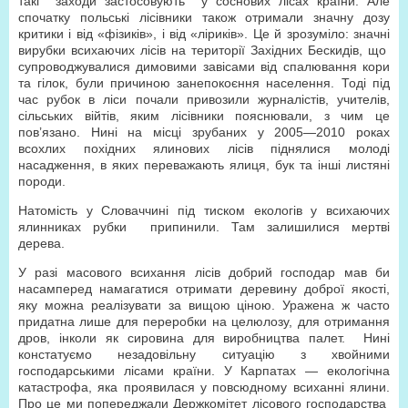
такі заходи застосовують у соснових лісах країни. Але
спочатку польські лісівники також отримали значну дозу
критики і від «фізиків», і від «ліриків». Це й зрозуміло: значні
вирубки всихаючих лісів на території Західних Бескидів, що
супроводжувалися димовими завісами від спалювання кори
та гілок, були причиною занепокоєння населення. Тоді під
час рубок в ліси почали привозили журналістів, учителів,
сільських війтів, яким лісівники пояснювали, з чим це
пов’язано. Нині на місці зрубаних у 2005—2010 роках
всохлих похідних ялинових лісів піднялися молоді
насадження, в яких переважають ялиця, бук та інші листяні
породи.
Натомість у Словаччині під тиском екологів у всихаючих
ялинниках рубки припинили. Там залишилися мертві
дерева.
У разі масового всихання лісів добрий господар мав би
насамперед намагатися отримати деревину доброї якості,
яку можна реалізувати за вищою ціною. Уражена ж часто
придатна лише для переробки на целюлозу, для отримання
дров, інколи як сировина для виробництва палет. Нині
констатуємо незадовільну ситуацію з хвойними
господарськими лісами країни. У Карпатах — екологічна
катастрофа, яка проявилася у повсюдному всиханні ялини.
Про це ми попереджали Держкомітет лісового господарства