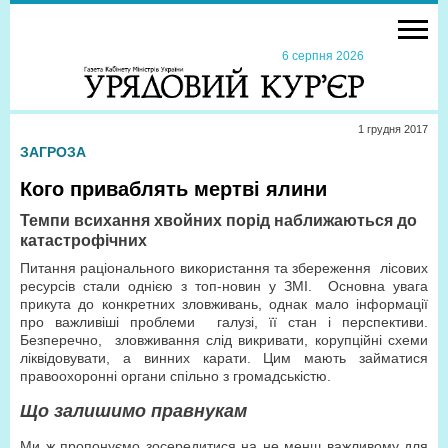
6 серпня 2026
1 грудня 2017
ЗАГРОЗА
Кого приваблять мертві ялини
Темпи всихання хвойних порід наближаються до
катастрофічних
Питання раціонального використання та збереження лісових
ресурсів стали однією з топ-новин у ЗМІ. Основна увага
прикута до конкретних зловживань, однак мало інформації
про важливіші проблеми галузі, її стан і перспективи.
Безперечно, зловживання слід викривати, корупційні схеми
ліквідовувати, а винних карати. Цим мають займатися
правоохоронні органи спільно з громадськістю.
Що залишимо правнукам
Ми ж пропонуємо зосередитися на не менш важливому для