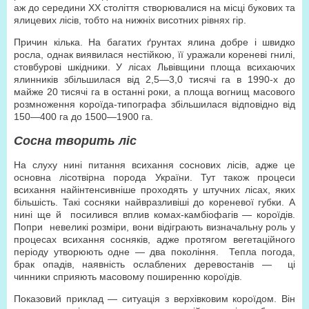
аж до середини ХХ століття створювалися на місці букових та
ялицевих лісів, тобто на нижніх висотних рівнях гір.
Причин кілька. На багатих ґрунтах ялина добре і швидко
росла, однак виявилася нестійкою, її уражали кореневі гнилі,
стовбурові шкідники. У лісах Львівщини площа всихаючих
ялинників збільшилася від 2,5—3,0 тисячі га в 1990-х до
майже 20 тисячі га в останні роки, а площа вогнищ масового
розмноження короїда-типографа збільшилася відповідно від
150—400 га до 1500—1900 га.
Сосна творить ліс
На слуху нині питання всихання соснових лісів, адже це
основна лісотвірна порода України. Тут також процеси
всихання найінтенсивніше проходять у штучних лісах, яких
більшість. Такі сосняки найвразливіші до кореневої губки. А
нині ще й посилився вплив комах-камбіофагів — короїдів.
Попри невеликі розміри, вони відіграють визначальну роль у
процесах всихання сосняків, адже протягом вегетаційного
періоду утворюють одне — два покоління. Тепла погода,
брак опадів, наявність ослаблених деревостанів — ці
чинники сприяють масовому поширенню короїдів.
Показовий приклад — ситуація з верхівковим короїдом. Він