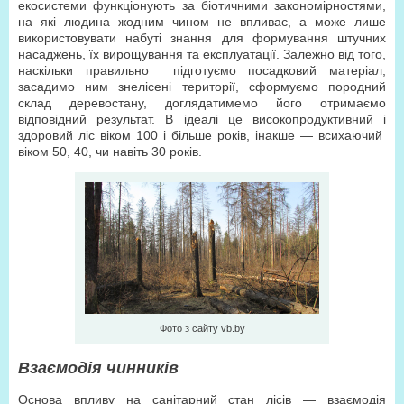
екосистеми функціонують за біотичними закономірностями,
на які людина жодним чином не впливає, а може лише
використовувати набуті знання для формування штучних
насаджень, їх вирощування та експлуатації. Залежно від того,
наскільки правильно підготуємо посадковий матеріал,
засадимо ним знелісені території, сформуємо породний
склад деревостану, доглядатимемо його отримаємо
відповідний результат. В ідеалі це високопродуктивний і
здоровий ліс віком 100 і більше років, інакше — всихаючий
віком 50, 40, чи навіть 30 років.
Фото з сайту vb.by
Взаємодія чинників
Основа впливу на санітарний стан лісів — взаємодія