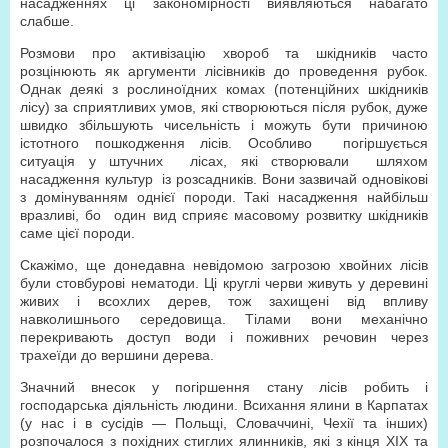
насадженнях ці закономірності виявляються набагато
слабше.
Розмови про активізацію хвороб та шкідників часто
розцінюють як аргументи лісівників до проведення рубок.
Однак деякі з рослиноїдних комах (потенційних шкідників
лісу) за сприятливих умов, які створюються після рубок, дуже
швидко збільшують чисельність і можуть бути причиною
істотного пошкодження лісів. Особливо погіршується
ситуація у штучних лісах, які створювали шляхом
насадження культур із розсадників. Вони зазвичай одновікові
з домінуванням однієї породи. Такі насадження найбільш
вразливі, бо один вид сприяє масовому розвитку шкідників
саме цієї породи.
Скажімо, ще донедавна невідомою загрозою хвойних лісів
були стовбурові нематоди. Ці круглі черви живуть у деревині
живих і всохлих дерев, тож захищені від впливу
навколишнього середовища. Тілами вони механічно
перекривають доступ води і поживних речовин через
трахеїди до вершини дерева.
Значний внесок у погіршення стану лісів робить і
господарська діяльність людини. Всихання ялини в Карпатах
(у нас і в сусідів — Польщі, Словаччині, Чехії та інших)
розпочалося з похідних стиглих ялинників, які з кінця ХІХ та