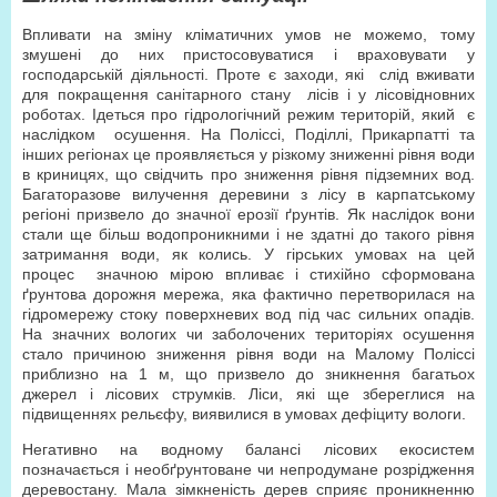
Впливати на зміну кліматичних умов не можемо, тому
змушені до них пристосовуватися і враховувати у
господарській діяльності. Проте є заходи, які слід вживати
для покращення санітарного стану лісів і у лісовідновних
роботах. Ідеться про гідрологічний режим територій, який є
наслідком осушення. На Поліссі, Поділлі, Прикарпатті та
інших регіонах це проявляється у різкому зниженні рівня води
в криницях, що свідчить про зниження рівня підземних вод.
Багаторазове вилучення деревини з лісу в карпатському
регіоні призвело до значної ерозії ґрунтів. Як наслідок вони
стали ще більш водопроникними і не здатні до такого рівня
затримання води, як колись. У гірських умовах на цей
процес значною мірою впливає і стихійно сформована
ґрунтова дорожня мережа, яка фактично перетворилася на
гідромережу стоку поверхневих вод під час сильних опадів.
На значних вологих чи заболочених територіях осушення
стало причиною зниження рівня води на Малому Поліссі
приблизно на 1 м, що призвело до зникнення багатьох
джерел і лісових струмків. Ліси, які ще збереглися на
підвищеннях рельєфу, виявилися в умовах дефіциту вологи.
Негативно на водному балансі лісових екосистем
позначається і необґрунтоване чи непродумане розрідження
деревостану. Мала зімкненість дерев сприяє проникненню