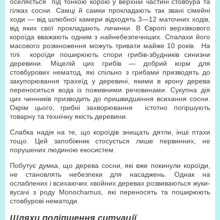
оселяється під тонкою корою у верхній частині стовбура та
гілках сосни. Самці й самки прокладають так звані сімейні
ходи — від шлюбної камери відходять 3—12 маточних ходів,
від яких свої прокладають личинки. В Європі верхівкового
короїда вважають одним з найнебезпечніших. Спалахи його
масового розмноження можуть тривати майже 10 років. На
тілі короїди поширюють спори грибів-збудників синизни
деревини. Міцелій цих грибів — добрий корм для
стовбурових нематод, які спільно з грибами призводять до
закупорювання трахеїд у деревині, якими в крону дерева
переноситься вода із поживними речовинами. Сукупна дія
цих чинників призводить до пришвидшення всихання сосни.
Окрім цього, грибні захворювання істотно погіршують
товарну та технічну якість деревини.
Слабка надія на те, що короїдів знищать дятли, інші птахи
тощо. Цей запобіжник стосується лише первинних, не
порушених людиною екосистем.
Побутує думка, що дерева сосни, які вже покинули короїди,
не становлять небезпеки для насаджень. Однак на
ослаблених і всихаючих хвойних деревах розвиваються жуки-
вусачі з роду Monochamus, які переносять та поширюють
стовбурові нематоди.
Шляхи поліпшення ситуації