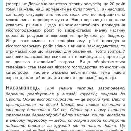
(теперішнє Державне агентство лісових ресурсів) ще 20 років
тому. На жаль, наші аргументи не були почуті, і, як наслідок,
санітарну ситуацію в ялинових лісах вже не покращити, їх
можна лише переформатувати. Якщо керівництво держави
ухвалить рішення щодо широкомасштабного проведення
лісогосподарських робіт, то використаємо значну частину
деревних ресурсів з відповідним прибутком до бюджету.
Якщо залишимося на теперішньому рівні проведення
лісогосподарських робіт згідно з чинним законодавством, то
отримаємо хіба що матеріал для опалення, тобто збитки. У
соснових насадженнях всихання інтенсифікується, проте ще
не досягло екологічної загрози. Якщо зберігатиметься
теперішній стан ведення лісового господарства, то екологічна
катастрофа настане ближчим десятиліттям. Нема іншого
варіанта, як негайно втілити в життя пропозиції науковців.
Насамкінець.
Нині значна частина заготовленої
деревини реалізується у вигляді кругляку, зокрема до
Європи. Однак експорт сировини — це глухий кут. Варто
орієнтуватися на досвід Швеції, яка також починала з
експорту деревини в ХІХ ст. Однак при цьому активно
створювала деревообробні підприємства, кошти вкладала
в глибоку переробку — меблі, столярні вироби коштують
набагато дорожче за круглий ліс чи навіть дошки. Це
також нові робочі місця, розв’язання соціальних завдань.