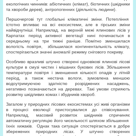
екологічних чинників: абіотичних (клімат), біотичних (шкідники
та хвороби дерев), антропогенних (діяльність людини).
Першочергові тут глобальні кліматичні зміни. Потепління
істотно впливає на всі екосистеми, але в гірських зміни
найвідчутніші. Наприклад, на верхній межі ялинових лісів у
Карпатах період активної вегетації нині починається в
середньому на три тижні раніше. Помітно зменшилася
вологість повітря, збільшилася континентальність клімату,
спостерігаються значні аномалії режиму снігового покриву.
Особливо вразливі штучно створені одновікові ялинові лісові
культури в смузі чистих і мішаних букових лісів. Збільшення
температури повітря і зменшення кількості опадів у літній
період, а також нестача вологи, зумовлена меншою
водоутримуючою здатністю розріджених насаджень,
негативно позначаються на деревах. Такі умови сприяють
розвитку шкідливих комах і збудників хвороб.
Загалом у природних лісових екосистемах усі живі організми
в процесі еволюції пристосувалися до співіснування.
Наприклад, масовий розвиток шкідників спричиняє
автоматичну регуляцію його чисельності шляхом збільшення
їхніх хижаків. Однак така ситуація спостерігається в добре
збережених природних лісах. У штучно створених