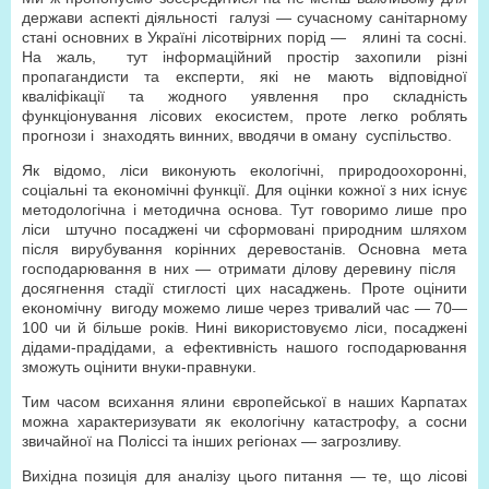
держави аспекті діяльності галузі — сучасному санітарному
стані основних в Україні лісотвірних порід — ялині та сосні.
На жаль, тут інформаційний простір захопили різні
пропагандисти та експерти, які не мають відповідної
кваліфікації та жодного уявлення про складність
функціонування лісових екосистем, проте легко роблять
прогнози і знаходять винних, вводячи в оману суспільство.
Як відомо, ліси виконують екологічні, природоохоронні,
соціальні та економічні функції. Для оцінки кожної з них існує
методологічна і методична основа. Тут говоримо лише про
ліси штучно посаджені чи сформовані природним шляхом
після вирубування корінних деревостанів. Основна мета
господарювання в них — отримати ділову деревину після
досягнення стадії стиглості цих насаджень. Проте оцінити
економічну вигоду можемо лише через тривалий час — 70—
100 чи й більше років. Нині використовуємо ліси, посаджені
дідами-прадідами, а ефективність нашого господарювання
зможуть оцінити внуки-правнуки.
Тим часом всихання ялини європейської в наших Карпатах
можна характеризувати як екологічну катастрофу, а сосни
звичайної на Поліссі та інших регіонах — загрозливу.
Вихідна позиція для аналізу цього питання — те, що лісові