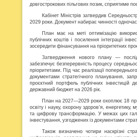
довгострокових пільгових позик, сприятиме по
Кабінет Міністрів затвердив Середньост
2029 роки. Документ набирає чинності одноча
План має на меті оптимізацію викорис
публічних коштів і посилення інтеграції інв
зосередити фінансування на пріоритетних проє
Затвердження нового плану — послід
забезпечує безперервність процесу середньост
пріоритетами. Під час реалізації попередньог
документами стратегічного планування, зап
проєктний портфель публічних інвестицій д
державний бюджет на 2026 рік.
План на 2027—2029 роки охоплює 18 пріо
освіту і науку, охорону здоров’я, енергетику,
та цифрову трансформацію. У межах цих галу
інвестування, узгоджених із документами стра
Також визначено чотири наскрізні страт