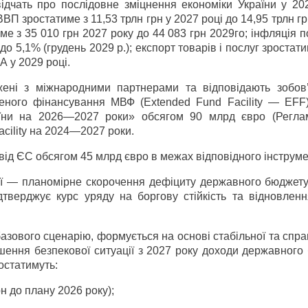
відчать про послідовне зміцнення економіки України у 2
П зростатиме з 11,53 трлн грн у 2027 році до 14,95 трлн гр
е з 35 010 грн 2027 року до 44 083 грн 2029­го; інфляція 
до 5,1% (грудень 2029 р.); експорт товарів і послуг зростати
А у 2029 році.
жені з міжнародними партнерами та відповідають зобов
еного фінансування МВФ (Extended Fund Facility — EFF)
аїни на 2026—2027 роки» обсягом 90 млрд євро (Регл
acility на 2024—2027 роки.
від ЄС обсягом 45 млрд євро в межах відповідного інструме
ції — планомірне скорочення дефіциту державного бюджету
тверджує курс уряду на боргову стійкість та відновленн
азового сценарію, формується на основі стабільної та спр
пшення безпекової ситуації з 2027 року доходи державного
остатимуть:
н до плану 2026 року);