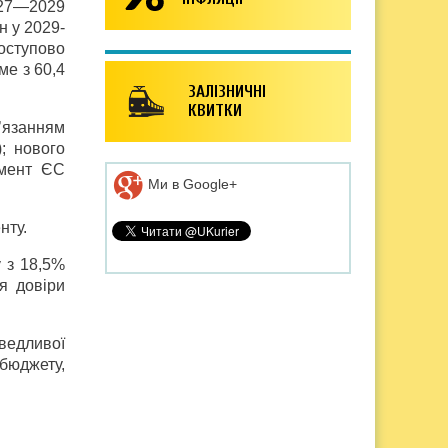
027—2029
н у 2029­
поступово
ме з 60,4
ЗАЛІЗНИЧНІ
КВИТКИ
’язанням
; нового
амент ЄС
Ми в Google+
нту.
 з 18,5%
я довіри
аведливої
 бюджету,