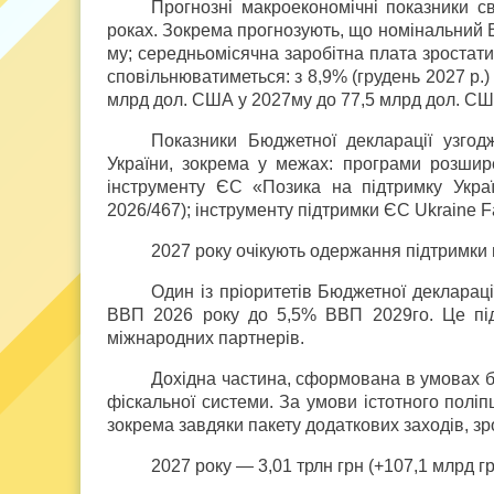
Прогнозні макроекономічні показники с
роках. Зокрема прогнозують, що номінальний ВВ
му; середньомісячна заробітна плата зростатим
сповільнюватиметься: з 8,9% (грудень 2027 р.) 
млрд дол. США у 2027­му до 77,5 млрд дол. СШ
Показники Бюджетної декларації узгод
України, зокрема у межах: програми розшир
інструменту ЄС «Позика на підтримку Укр
2026/467); інструменту підтримки ЄС Ukraine F
2027 року очікують одержання підтримки 
Один із пріоритетів Бюджетної деклара
ВВП 2026 року до 5,5% ВВП 2029­го. Це під
міжнародних партнерів.
Дохідна частина, сформована в умовах б
фіскальної системи. За умови істотного полі
зокрема завдяки пакету додаткових заходів, зр
2027 року — 3,01 трлн грн (+107,1 млрд гр