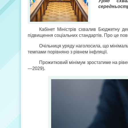
Уряд схв
середньостр
Кабінет Міністрів схвалив Бюджетну д
підвищення соціальних стандартів. Про це пов
Очільниця уряду наголосила, що мінімал
темпами порівняно з рівнем інфляції.
Прожитковий мінімум зростатиме на рівень
—2029).