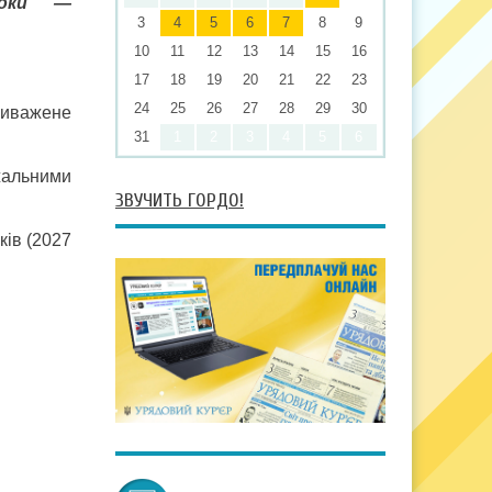
роки —
3
4
5
6
7
8
9
10
11
12
13
14
15
16
17
18
19
20
21
22
23
24
25
26
27
28
29
30
виважене
31
1
2
3
4
5
6
жальними
ЗВУЧИТЬ ГОРДО!
ків (2027