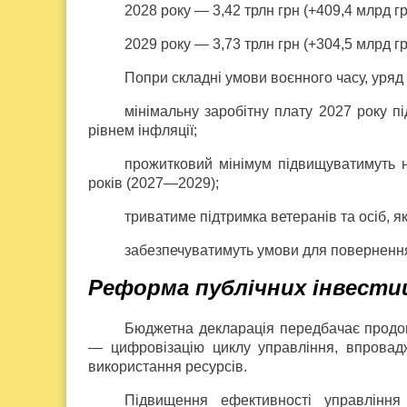
2028 року — 3,42 трлн грн (+409,4 млрд гр
2029 року — 3,73 трлн грн (+304,5 млрд гр
Попри складні умови воєнного часу, уряд 
мінімальну заробітну плату 2027 року 
рівнем інфляції;
прожитковий мінімум підвищуватимуть н
років (2027—2029);
триватиме підтримка ветеранів та осіб, як
забезпечуватимуть умови для повернення 
Реформа публічних інвести
Бюджетна декларація передбачає продо
— цифровізацію циклу управління, впровадж
використання ресурсів.
Підвищення ефективності управлінн