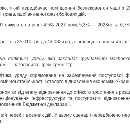
рію, який передбачає поліпшення безпекової ситуації з 2
і тривалішої активної фази бойових дій.
очікують на рівні 4,5% 2027 року, 5,3% — 2028­го та 6,7
росте з 35 010 грн до 44 083 грн, а інфляція сповільниться 
а політика уряду, яка закладає фундамент макроеко
ки»
, — наголосила Прем’єр­міністр.
ітика уряду спрямована на забезпечення поступової фі
мічної стабільності і сталого відновлення економіки Україн
ономіки від етапу відновлення до стійкого зростання з ро
нкціонування інфраструктури та поступовим відновленн
показників Бюджетної декларації.
лий перебіг воєнних дій. У цьому сценарії передбачено нео
и.