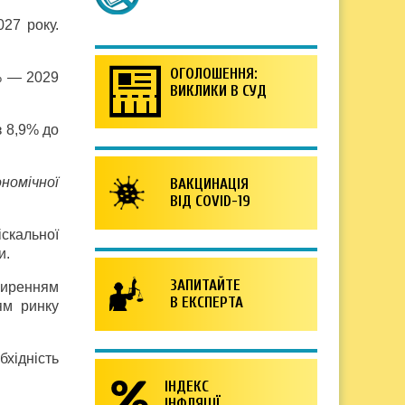
027 року.
ОГОЛОШЕННЯ:
% — 2029
ВИКЛИКИ В СУД
з 8,9% до
номічної
ВАКЦИНАЦІЯ
ВІД COVID-19
скальної
и.
ЗАПИТАЙТЕ
зширенням
В ЕКСПЕРТА
ям ринку
бхідність
ІНДЕКС
ІНФЛЯЦІЇ