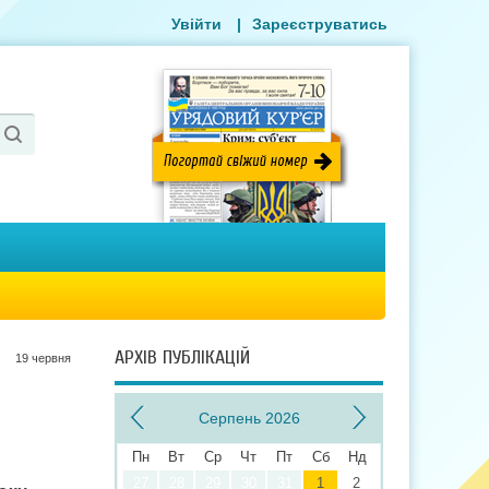
Увійти
|
Зареєструватись
АРХІВ ПУБЛІКАЦІЙ
19 червня
Серпень 2026
Пн
Вт
Ср
Чт
Пт
Сб
Нд
27
28
29
30
31
1
2