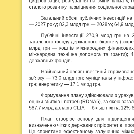
цифровізація, реагування на зміни клімату, г
сталого розвитку та зміцнення соціальної спра
Загальний обсяг публічних інвестицій на
— 2027 року; 82,3 млрд грн — 2028­го; 64,9 млр
Публічні інвестиції 270,9 млрд грн н
загального фонду державного бюджету (зокре
млрд грн — коштів міжнародних фінансових 
міжнародна технічна допомога та гранти); 
державних фондів.
Найбільший обсяг інвестицій спрямовано 
зв’язку — 73,0 млрд грн; муніципальну інфрас
грн; енергетику — 17,1 млрд грн.
Формування плану здійснювали з урахуван
оцінки збитків і потреб (RDNA5), за якою зага
587,7 млрд доларів США — більш ніж на 12% б
План створює основу для підвищення 
визначенню чітких державних пріоритетів, про
Це сприятиме ефективному залученню міжнар