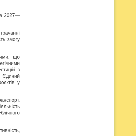
на 2027—
.
трачанні
сть змогу
іями, що
тегічними
стицій із
о Єдиний
оєктів у
ранспорт,
іяльність
блічного
тивність,