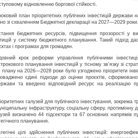
ступовому відновленню боргової стійкості.
роковий план пріоритетних публічних інвестицій держави 
сно зі схваленням Бюджетної декларації на 2027—2029 роки
тання бюджетних ресурсів, підвищення прозорості у ви
естицій у систему бюджетного планування. Такий підхід да
ктах і програмах для громадян.
овний крок реформи управління публічними інвестиц
рокового планування інвестицій у тісному зв’язку зі стра
о плану на 2026—2028 роки було узгоджено пріоритети інве
роваджено єдині підходи до оцінки проєктів, сформован
ержави та введено відповідний ресурс на реалізацію пр
ритетних галузей для публічного інвестування, зокрема т
 муніципальну інфраструктуру, соціальну сферу, протимінну д
зей визначено 44 підсектори та 67 основних напрямів пу
тегічного планування.
егічні цілі здійснення публічних інвестицій: енергоефек