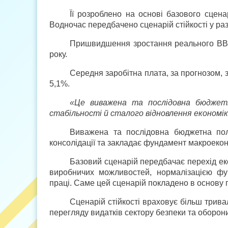
Її розроблено на основі базового сцена
Водночас передбачено сценарій стійкості у раз
Пришвидшення зростання реального ВВП 
року.
Середня заробітна плата, за прогнозом, з
5,1%.
«Це виважена та послідовна бюджетн
стабільності й сталого відновлення економі
Виважена та послідовна бюджетна пол
консолідації та закладає фундамент макроеконо
Базовий сценарій передбачає перехід ек
виробничих можливостей, нормалізацією фу
праці. Саме цей сценарій покладено в основу 
Сценарій стійкості враховує більш трива
перегляду видатків сектору безпеки та оборон