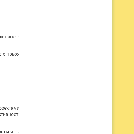
івняно з
іх трьох
роєктами
тивності
ається з