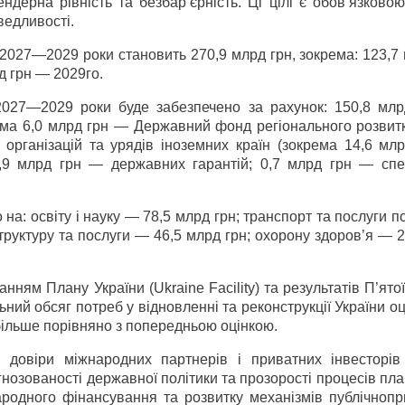
ендерна рівність та безбар’єрність. Ці цілі є обов’язков
ведливості.
 2027—2029 роки становить 270,9 млрд грн, зокрема: 123,7
д грн — 2029­го.
а 2027—2029 роки буде забезпечено за рахунок: 150,8 мл
ма 6,0 млрд грн — Державний фонд регіонального розвитку
організацій та урядів іноземних країн (зокрема 14,6 мл
4,9 млрд грн — державних гарантій; 0,7 млрд грн — спе
на: освіту і науку — 78,5 млрд грн; транспорт та послуги 
труктуру та послуги — 46,5 млрд грн; охорону здоров’я — 
ням Плану України (Ukraine Facility) та результатів П’ято
льний обсяг потреб у відновленні та реконструкції України о
ільше порівняно з попередньою оцінкою.
довіри міжнародних партнерів і приватних інвесторів
гнозованості державної політики та прозорості процесів пл
одного фінансування та розвитку механізмів публічно­пр