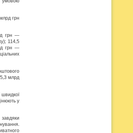
ою умовою
 млрд грн
рд грн —
); 114,5
рд грн —
ціальних
поштового
25,3 млрд
ї швидкої
цінюють у
 завдяки
анування.
иватного