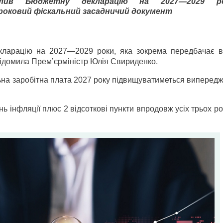
алив Бюджетну декларацію на 2027—2029 
оковий фіскальний засадничий документ
екларацію на 2027—2029 роки, яка зокрема передбачає 
ідомила Прем’єр­міністр Юлія Свириденко.
ьна заробітна плата 2027 року підвищуватиметься виперед
 інфляції плюс 2 відсоткові пункти впродовж усіх трьох ро