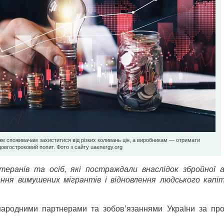
же споживачам захиститися від різких коливань цін, а виробникам — отримати
овгостроковий попит. Фото з сайту ua­energy.org
ранів та осіб, які постраждали внаслідок збройної аг
ня вимушених мігрантів і відновлення людського капі
народними партнерами та зобов’язаннями України за пр