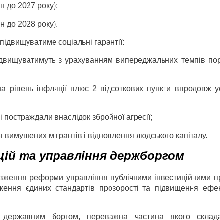
н до 2027 року);
н до 2028 року).
підвищуватиме соціальні гарантії:
підвищуватимуть з урахуванням випереджальних темпів пор
а рівень інфляції плюс 2 відсоткових пункти впродовж ус
і постраждали внаслідок збройної агресії;
вимушених мігрантів і відновлення людського капіталу.
цій та управління держборгом
вження реформи управління публічними інвестиційними п
ення єдиних стандартів прозорості та підвищення ефек
я державним боргом, переважна частина якого склад