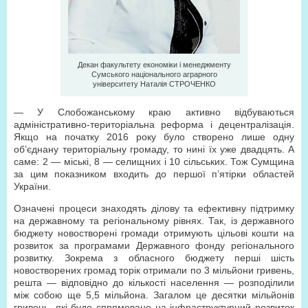
Декан факультету економіки і менеджменту
Сумського національного аграрного
університету Наталія СТРОЧЕНКО
— У Слобожанському краю активно відбуваються
адміністративно-територіальна реформа і децентралізація.
Якщо на початку 2016 року було створено лише одну
об’єднану територіальну громаду, то нині їх уже двадцять. А
саме: 2 — міські, 8 — селищних і 10 сільських. Тож Сумщина
за цим показником входить до першої п’ятірки областей
України.
Означені процеси знаходять ділову та ефективну підтримку
на державному та регіональному рівнях. Так, із державного
бюджету новостворені громади отримують цільові кошти на
розвиток за програмами Державного фонду регіонального
розвитку. Зокрема з обласного бюджету перші шість
новостворених громад торік отримали по 3 мільйони гривень,
решта — відповідно до кількості населення — розподілили
між собою ще 5,5 мільйона. Загалом це десятки мільйонів
гривень, які буде спрямовано на інфраструктурний розвиток