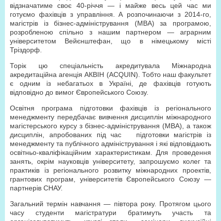
відзначатиме своє 40-річчя — і майже весь цей час ми
готуємо фахівців з управління. А розпочинаючи з 2014-го,
магістрів із бізнес-адміністрування (МВА) за програмою,
розробленою спільно з нашим партнером — аграрним
університетом Вейєнштефан, що в німецькому місті
Тріздорф.
Торік цю спеціальність акредитувала Міжнародна
акредитаційна агенція АКВІН (ACQUIN). Тобто наш факультет
є одним із небагатьох в Україні, де фахівців готують
відповідно до вимог Європейського Союзу.
Освітня програма підготовки фахівців із регіонального
менеджменту передбачає вивчення дисциплін міжнародного
магістерського курсу з бізнес-адміністрування (МВА), а також
дисциплін, апробованих під час підготовки магістрів із
менеджменту та публічного адміністрування і які відповідають
освітньо-кваліфікаційним характеристикам. Для проведення
занять, окрім науковців університету, запрошуємо колег та
практиків із регіонального розвитку міжнародних проектів,
грантових програм, університетів Європейського Союзу —
партнерів СНАУ.
Загальний термін навчання — півтора року. Протягом цього
часу студенти магістратури братимуть участь та