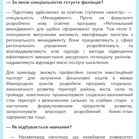
— За якою спеціальністю готуєте фахівців?
— Підготовку здійснюємо за освітнім ступенем «магістр» —
спеціальність «Менеджмент». Проте на факультеті
розроблено нову освітню програму «Регіональний
менеджмент» для щойно сформованої групи. Тож після її
опанування випускники матимуть кваліфікацію магістра з
регіонального менеджменту. Вони працюватимуть у сфері
регіонального управління, розроблятимуть та
впроваджуватимуть нові підходи і методи підвищення
ефективності використання ресурсного потенціалу регіонів,
надаватимуть відповідні якісні послуги населенню.
Для прикладу: зможуть професійно скласти інвестиційний
паспорт для залучення фінансових коштів в межах
Міжнародних грантів, розробити програму соціально-
економічного розвитку території району, міста, села та
громади, комплексно проаналізувати соціально-економічний
стан території з визначенням сильних та слабких сторін з
наступним формулюванням пріоритетів розвитку,
запропонувати власноруч розроблений бізнес-план
підприємства тощо.
— Як відбувається навчання?
— Насамперед наголошу, що незабаром університет