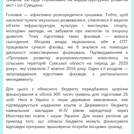
міст і сіл Сумщини.
Головне — ефективно розпорядитися грошима. Тобто, щоб
населені пункти неухильно розвивалися, з’являлися й міцніли
об’єкти інфраструктури, культури і мистецтва, спорту,
молодіжні заклади, не забували про екологію та охорону
довкілля. Тому підготовка таких фахівців — вимога
сьогодення. Місцева влада зацікавлена, аби в ОТГ
працювали сучасні фахівці, які б зналися на тонкощах
діяльності новостворених формувань. Підтвердженням є
«Програма розвитку агропромислового комплексу та
сільських територій Сумської області на період до 2020
року», яку ухвалили 7 жовтня 2016 року. Один з її розділів —
запровадження підготовки фахівців з регіонального
менеджменту.
Для цього з обласного бюджету передбачено щорічне
фінансування в обсязі 300 тисяч гривень для підготовки 25
осіб. Нині в Україні є лише державне замовлення, яке
підтверджується наданням коштів із Державного бюджету
навчальним закладам ІІІ-ІV рівнів акредитації через
Міністерство освіти і науки України. Для інших регіонів це
приклад того, що обласні бюджети можуть фінансувати
відповідні програми, враховуючи потреби місцевих громад.