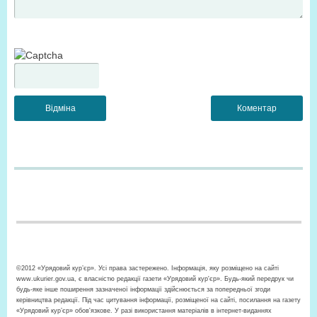
©2012 «Урядовий кур’єр». Усі права застережено. Інформація, яку розміщено на сайті
www.ukurier.gov.ua, є власністю редакції газети «Урядовий кур'єр». Будь-який передрук чи
будь-яке інше поширення зазначеної інформації здійснюється за попередньої згоди
керівництва редакції. Під час цитування інформації, розміщеної на сайті, посилання на газету
«Урядовий кур’єр» обов'язкове. У разі використання матеріалів в інтернет-виданнях