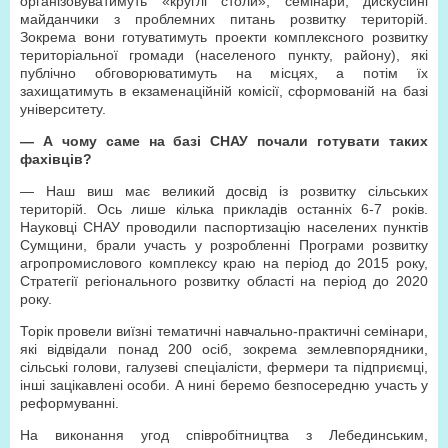
організовуватимуть «круглі столи», семінари, дискусійні
майданчики з проблемних питань розвитку територій.
Зокрема вони готуватимуть проекти комплексного розвитку
територіальної громади (населеного пункту, району), які
публічно обговорюватимуть на місцях, а потім їх
захищатимуть в екзаменаційній комісії, сформованій на базі
університету.
— А чому саме на базі СНАУ почали готувати таких
фахівців?
— Наш виш має великий досвід із розвитку сільських
територій. Ось лише кілька прикладів останніх 6-7 років.
Науковці СНАУ проводили паспортизацію населених пунктів
Сумщини, брали участь у розробленні Програми розвитку
агропромислового комплексу краю на період до 2015 року,
Стратегії регіонального розвитку області на період до 2020
року.
Торік провели виїзні тематичні навчально-практичні семінари,
які відвідали понад 200 осіб, зокрема землевпорядники,
сільські голови, галузеві спеціалісти, фермери та підприємці,
інші зацікавлені особи. А нині беремо безпосередню участь у
реформуванні.
На виконання угод співробітництва з Лебединським,