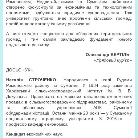
Роменським, Недригайлівським та Сумським районами
створено фокус-групи за економічним та технологічним
напрямами, відбувається юридичне супроводження. Тож
університет грунтовно знає проблеми сільських громад,
постійно допомагає у їхньому розв’язанні.
А нині готуємо спеціалістів для об’єднаних територіальних
громад і тим самим закладаємо фундамент їхнього
подальшого розвитку.
Олександр ВЕРТІЛЬ,
«Урядовий кур’єр»
ДОСЬЄ «УК»
Наталія СТРОЧЕНКО.
Народилася в селі Гудими
Роменського району на Сумщині. У 1984 році закінчила
Харківський сільськогосподарський інститут ім. В. В.
Докучаєва. Працювала на керівних фінансово-економічних
посадах в сільськогосподарських підприємствах, районному
та обласному управліннях АПК Сумської
облдержадміністрації. Останні майже 20 років — у Сумському
національному аграрному університеті. З 2016-го —
професор кафедри економіки.
Кандидат економічних наук.