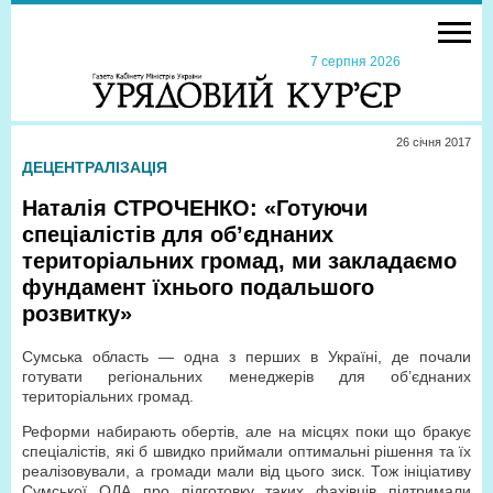
7 серпня 2026
26 сiчня 2017
ДЕЦЕНТРАЛІЗАЦІЯ
Наталія СТРОЧЕНКО: «Готуючи
спеціалістів для об’єднаних
територіальних громад, ми закладаємо
фундамент їхнього подальшого
розвитку»
Сумська область — одна з перших в Україні, де почали
готувати регіональних менеджерів для об’єднаних
територіальних громад.
Реформи набирають обертів, але на місцях поки що бракує
спеціалістів, які б швидко приймали оптимальні рішення та їх
реалізовували, а громади мали від цього зиск. Тож ініціативу
Сумської ОДА про підготовку таких фахівців підтримали