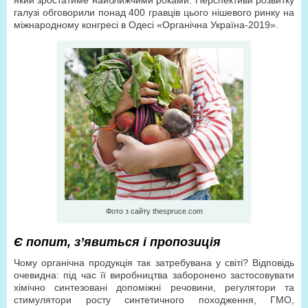
який зростатиме найближчими роками. Перспективи розвитку
галузі обговорили понад 400 гравців цього нішевого ринку на
міжнародному конгресі в Одесі «Органічна Україна-2019».
Фото з сайту thespruce.com
Є попит, з’явиться і пропозиція
Чому органічна продукція так затребувана у світі? Відповідь
очевидна: під час її виробництва заборонено застосовувати
хімічно синтезовані допоміжні речовини, регулятори та
стимулятори росту синтетичного походження, ГМО,