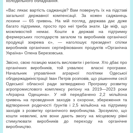
холодильного обладнання.
«Вас лякає вартість саджанців? Вам повернуть їх на підставі
загальної державної компенсації. За кожен саджанець
лохини — 65 гривень. На мій погляд, держава дає дуже
багато підтримки, просто про неї треба знати. Це міф, що
можливостей немає. Кошти в державі на підтримку
фермерських господарств загалом та виробників органічної
продукції зокрема є», — наголошує президент спілки
виробників органічних сертифікованих продуктів «Органічна
Україна» Олена Березовська.
Звісно, свою позицію мають висловити і регіони. Хто дбає про
органічних виробників, той ухвалює власні програми.
Начальник управління аграрної політики Одеської
облдержадміністрації Іван Петрів розповів, що рішенням сесії
Одеської обласної ради затверджено Програму розвитку
агропромислового комплексу регіону на 2019—2023 роки
«Аграрна Одещина». У ній передбачено 2,2 мільйона
гривень на проведення заходів з охорони, збереження та
відтворення родючості ґрунтів і 2,5 мільйона на підтримку
заходів з розвитку органічного виробництва. Зрозуміло, що
кошти невеликі, але вони дають змогу на місцевому рівні
стимулювати виробників до переходу на органічне
виробництво.