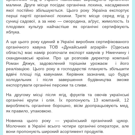
малини. Друге місце посідає органічна лохина, насадження
якої постійно збільшуються. Цього року Україна експортує
перші партії органічної лохини. Третє місце серед ягід у
суниці садової, а за нею — смородина, аґрус, жимолость. Із
плодових культур найчастіше як органічні сертифікують
яблука.
А ще цього року єдиний в Україні виробник сертифікованого
органічного кавуна ТОВ «Дунайський аграрій» (Одеська
область) має намір розпочати експорт кавунів у Німеччину і
скандинавські країни. Про це розповів директор компанії
Роман Дяжук, задоволений торішнім урожаєм і його
реалізацією. Цього року в господарстві планують збільшити
вдвічі площі під кавунами. Керівник зазначив, що будує
холодильник і після завершення будівництва зможе
експортувати органічні персики та сливи.
На другому місці після ягід, фруктів та овочів українські
органічні крупи і олія. Їх пропонують 13 компаній, 12
виробляють органічне борошно, вісім доопрацьовують мед,
як правило, упаковкою.
Новинка цього року — український органічний цукор.
Молочних в Україні всього чотири органічні оператори, але
вони пропонують широкий асортимент продуктів.