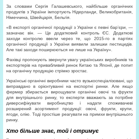
За словами Сергія Галашевського, найбільше органічних
продуктів з України імпортують Нідерланди, Великобританія,
Німеччина, Швейцарія, Бельгія.
«В експорті органічної продукції з України є певні бар’єри, —
зазначає він. — Це додатковий контроль ЄС. Додаткові
заходи контролю ввели через те, що 2015-го в партіях
органічної продукції з України виявили залишки пестицидів.
Але такі заходи поширюються не лише на Україну».
Фахівці пропонують звернути увагу українських виробників та
експортерів на привабливий ринок Китаю та Японії, де попит
на органічну продукцію стрімко зростає.
Українські органічні виробники часто вузькоспеціалізовані, що
виправдано в орієнтуванні на експортні ринки. Але якщо
фермер збирається вирощувати органічні овочі та фрукти
для внутрішнього ринку, то експерти вважають за потрібне
диверсифікувати виробництво і надати споживачеві
розширений асортимент продукції: овочі, фрукти, крупи,
ягоди, олію. Тоді простіше реагувати на примхи внутрішнього
ринку.
Хто більше знає, той і отримує