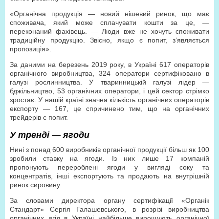
«Органічна продукція — новий нішевий ринок, що має
споживача, який може сплачувати кошти за це, —
переконаний фахівець. — Люди вже не хочуть споживати
традиційну продукцію. Звісно, якщо є попит, з’являється
пропозиція».
За даними на березень 2019 року, в Україні 617 операторів
органічного виробництва, 324 оператори сертифіковано в
галузі рослинництва. У тваринницькій галузі лідер —
бджільництво, 53 органічних оператори, і цей сектор стрімко
зростає. У нашій країні значна кількість органічних операторів
експорту — 167, це спричинено тим, що на органічних
трейдерів є попит.
У тренді — ягоди
Нині з понад 600 виробників органічної продукції більш як 100
зробили ставку на ягоди. Із них лише 17 компаній
пропонують перероблені ягоди у вигляді соку та
концентратів, інші експортують та продають на внутрішній
ринок сировину.
За словами директора органу сертифікації «Органік
Стандарт» Сергія Галашевського, в розрізі виробництва
органічних ягід в Україні найбільше вирощують органічної