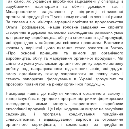
Так само, як українські виробники зацікавлені у співпраці із
зарубіжними партнерами та обміні досвідом, так і
Мінагрополітики зацікавлене у підтримці вітчизняної
органічної продукції та її успішному виході на зовнішні ринки.
За словами в.о. міністра аграрної політики та продовольства
Ольги Трофімцевої, «наше головне завдання — сприяти
створенню в державі належних законодавчих рамкових умов
для розвитку виробництва, обігу та споживання цієї продукції,
які відповідають найкращим світовим практикам. Важливим
кроком у вирішені цього питання стало ухвалення Закону
«Про основні принципи та вимоги до органічного
виробництва, обігу та маркування органічної продукції». Ми
спільно з усіма учасниками органічного ринку ведемо активну
роботу над напрацюванням підзаконних актів, які дадуть
змогу органічному закону запрацювати на повну силу і
стануть запорукою формування в Україні зрозумілих та
прозорих правил гри на ринку органічної продукції».
Насправді навіть до набуття чинності органічного закону і
тепер існує багато урядових програм підтримки фермерських
господарств, якими можуть скористатися виробники
екологічної продукції. Це і відшкодування витрат на закупівлю
саджанців, і програма кредитування придбання
сільгосптехніки, і відшкодування вартості за отримання
органічного сертифіката, і компенсація за придбання