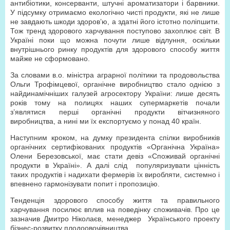
антибіотики, консерванти, штучні ароматизатори і барвники.
У підсумку отримаємо екологічно чисті продукти, які не лише
не завдають шкоди здоров’ю, а здатні його істотно поліпшити.
Тож тренд здорового харчування поступово захоплює світ. В
Україні поки що можна почути лише відлуння, оскільки
внутрішнього ринку продуктів для здорового способу життя
майже не сформовано.
За словами в.о. міністра аграрної політики та продовольства
Ольги Трофімцевої, органічне виробництво стало однією з
найдинамічніших галузей агросектору України: лише десять
років тому на полицях наших супермаркетів почали
з’являтися перші органічні продукти вітчизняного
виробництва, а нині ми їх експортуємо у понад 40 країн.
Наступним кроком, на думку президента спілки виробників
органічних сертифікованих продуктів «Органічна Україна»
Олени Березовської, має стати девіз «Споживай органічні
продукти в Україні». А далі слід популяризувати цінність
таких продуктів і надихати фермерів їх виробляти, системно і
впевнено гармонізувати попит і пропозицію.
Тенденція здорового способу життя та правильного
харчування посилює вплив на поведінку споживачів. Про це
зазначив Дмитро Ніколаєв, менеджер Українського проекту
бізнес-розвитку плодоовочівництва.