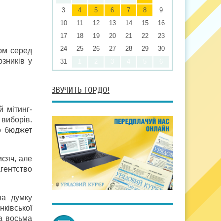
3
4
5
6
7
8
9
10
11
12
13
14
15
16
17
18
19
20
21
22
23
24
25
26
27
28
29
30
рм серед
юзників у
31
1
2
3
4
5
6
ЗВУЧИТЬ ГОРДО!
 мітинг-
 виборів.
о бюджет
исяч, але
агентство
на думку
нківської
на восьма