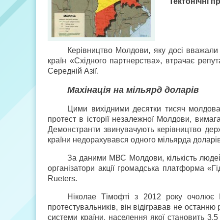
Тектонічні 
Керівництво Молдови, яку досі вважали
країн «Східного партнерства», втрачає репут
Середній Азії.
Махінація на мільярд доларів
Цими вихідними десятки тисяч молдов
протест в історії незалежної Молдови, вимаг
Демонстранти звинувачують керівництво держ
країни недорахувався одного мільярда доларів
За даними МВС Молдови, кількість людей
організатори акції громадська платформа «Гі
Rueters.
Ніколае Тімофті з 2012 року очолює 
протестувальників, він відігравав не останню р
системи країни, населення якої становить 3,