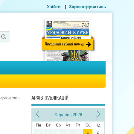
Увійти
|
Зареєструватись
АРХІВ ПУБЛІКАЦІЙ
вересня 2015
Серпень 2026
Пн
Вт
Ср
Чт
Пт
Сб
Нд
27
28
29
30
31
1
2