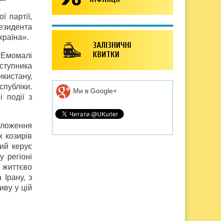
 партії,
резидента
країна».
ЗАЛІЗНИЧНІ
КВИТКИ
у Емомалі
ступника
кистану,
публіки.
Ми в Google+
і події з
положення
х козирів
ий керує
 регіоні
 життєво
 Ірану, з
иву у цій