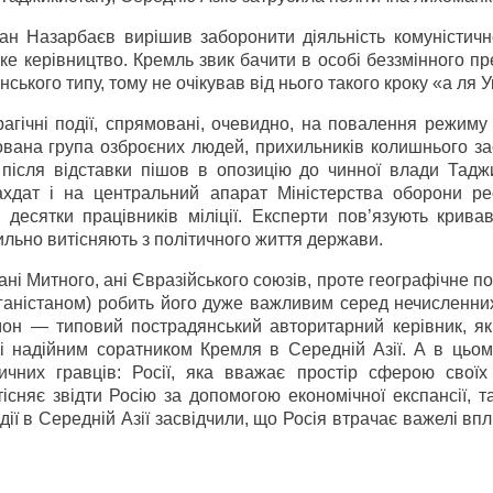
н Назарбаєв вирішив заборонити діяльність комуністичної
ке керівництво. Кремль звик бачити в особі беззмінного п
ького типу, тому не очікував від нього такого кроку «а ля У
рагічні події, спрямовані, очевидно, на повалення режим
ована група озброєних людей, прихильників колишнього за
після відставки пішов в опозицію до чинної влади Таджи
ахдат і на центральний апарат Міністерства оборони рес
десятки працівників міліції. Експерти пов’язують кривав
сильно витісняють з політичного життя держави.
ані Митного, ані Євразійського союзів, проте географічне 
Афганістаном) робить його дуже важливим серед нечисленни
мон — типовий пострадянський авторитарний керівник, як
і надійним соратником Кремля в Середній Азії. А в цьому
ичних гравців: Росії, яка вважає простір сферою своїх
сняє звідти Росію за допомогою економічної експансії, та
одії в Середній Азії засвідчили, що Росія втрачає важелі впл