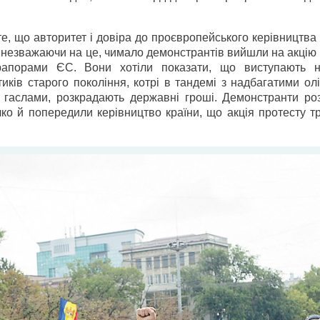
те, що авторитет і довіра до проєвропейського керівництв
 незважаючи на це, чимало демонстрантів вийшли на акцію
апорами ЄС. Вони хотіли показати, що виступають 
тиків старого покоління, котрі в тандемі з надбагатими ол
гаслами, розкрадають державні гроші. Демонстранти ро
ко й попередили керівництво країни, що акція протесту т