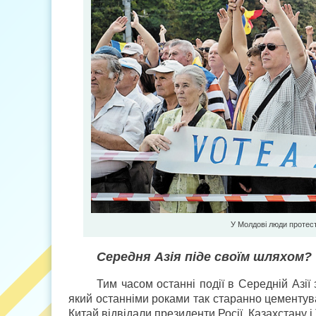
У Молдові люди протест
Середня Азія піде своїм шляхом?
Тим часом останні події в Середній Азії
який останніми роками так старанно цементува
Китай відвідали президенти Росії, Казахстану 