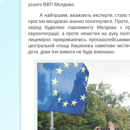
усього ВВП Молдови.
А найгіршим, вважають експерти, стало 
простих молдован значно похитнулися. Проте,
перед будівлею парламенту Молдови з пр
євроінтеграції, а проти нечистих на руку полі
лицемірно прикриваючись проєвропейськими 
центральній площі Кишинева наметове містеч
доти, доки їхні вимоги не буде виконано.