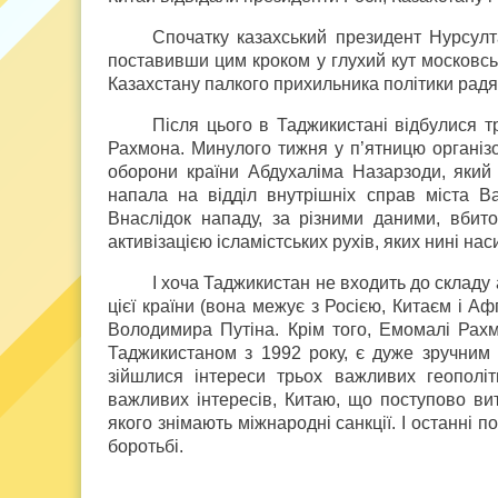
Спочатку казахський президент Нурсулта
поставивши цим кроком у глухий кут московсь
Казахстану палкого прихильника політики радянс
Після цього в Таджикистані відбулися т
Рахмона. Минулого тижня у п’ятницю організ
оборони країни Абдухаліма Назарзоди, який 
напала на відділ внутрішніх справ міста В
Внаслідок нападу, за різними даними, вбито 
активізацією ісламістських рухів, яких нині на
І хоча Таджикистан не входить до складу 
цієї країни (вона межує з Росією, Китаєм і 
Володимира Путіна. Крім того, Емомалі Рах
Таджикистаном з 1992 року, є дуже зручним 
зійшлися інтереси трьох важливих геополіт
важливих інтересів, Китаю, що поступово виті
якого знімають міжнародні санкції. І останні п
боротьбі.