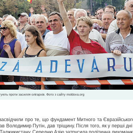
ують проти засилля олігархів. Фото з сайту moldova.org
 засвідчили про те, що фундамент Митного та Євразійськог
в Володимир Путін, дав тріщину. Після того, як у перші дн
і Таджикистану, Середню Азію затрусила політична лихоманк