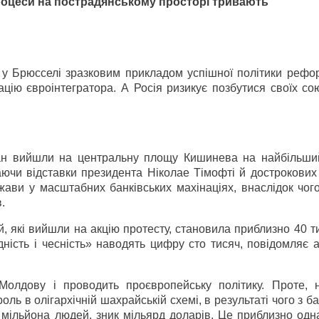
процеси на пострадянському просторі тривають
 у Брюсселі зразковим прикладом успішної політики рефо
ацію євроінтегратора. А Росія ризикує позбутися своїх со
ан вийшли на центральну площу Кишинева на найбільший
аючи відставки президента Ніколае Тімофті й дострокових
ави у масштабних банківських махінаціях, внаслідок чог
.
, які вийшли на акцію протесту, становила приблизно 40 т
дність і чесність» наводять цифру сто тисяч, повідомляє 
Молдову і проводить проєвропейську політику. Проте, 
оль в олігархічній шахрайській схемі, в результаті чого з ба
5 мільйона людей, зник мільярд доларів. Це приблизно од