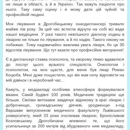
не лише в області, а й в Україні». Так кажуть пацієнти про
нього. Таку саму оцінку і я можу дати цій чуйній та
професійній людині.
Моє лікування в Дрогобицькому онкодиспансері тривало
майже пів року. За цей час встигла відчути на собі всі вади
нашої медицини. У разі такого невтішного діагнозу ходиш в
лікарню не тільки по лікування, а й по надію. Такого нікому не
побажаю. Тому надзвичайно важлива увага лікаря, бо це 30
відсотків лікування. Що тут казати про професійне вигорання!
Є в диспансері ставка психолога, та хворому тяжко вдаватися
до послуг цього вузького спеціаліста. Онкологом і
психологом, на моє щастя, для мене був лікар Роман
Коцюба. Мені дуже пощастило, що він мав силу відповісти на
мій дзвінок і в неробочий час...
Кажуть, у медзакладі особлива атмосфера формувалася
віками. Самій будівлі 100 років. Медичним традиціям ще
більше. Своїми витоками завдячує відомому в краї лікарю і
доброчинцю, громадському діячеві, уродженцю з-під
Варшави випускникові медичного факультету Львівського
університету, який 33 роки очолював лікарню, Броніславові
Козловському. Дрогобичани впевнені: те, що його
усипальниця за 200 метрів від збудованого ним медзакладу,