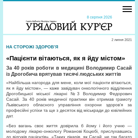
8 серпня 2026
2 липня 2021
НА СТОРОЖІ ЗДОРОВ’Я
«Пацієнти вітаються, як я йду містом»
За 40 років роботи в медицині Володимир Сасай
із Дрогобича врятував тисячі людських життів
«Найбільша нагорода для мене, коли мої пацієнти вітаються,
як я йду містом», — каже завідувач онкологічного відділення
Дрогобицької міської лікарні №3 Володимир Федорович
Сасай. За 40 років медичної практики він отримав грамоту
Львівського обласного управління охорони здоров’я за
професійні успіхи та ще з десяток від міськради до ювілейних
дат.
«Без вагань своє життя довірила б йому і його учню —
молодому лікарю-онкологу Романові Коцюбі, прислухавшись
до відгуків пацієнтів». «Таких лікарів, як Сасай, не так багато