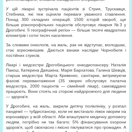
У цій лікарні зустрічала пацієнтів зі Стрия, Трускавця,
Стебника, які теж оцінили переваги уважного ставлення.
Понад 300 складних операцій, 1500 історій хвороб, ще
більше різнопрофільних пацієнтів обслуговує лікарня №3 у
Дрогобичі. Її географічний регіон — більше тисячі квадратних
кілометрів і сотні тисяч населення.
За словами онкологів, на жаль, рак не відступає, молодшає,
стає агресивнішим. Даються взнаки наслідки Чорнобиля і
постійних стресів.
Лікарі і медсестри Дрогобицького онкодиспансеру Наталія
Пакош, Катерина Даяшкіна, Марія Бархатова, Галина Шевців,
старша медсестра Марта Кривенко, санітарки, витримуючи
фахові перевантаження (35 хворих обслуговує палатна
медсестра, 2000 пацієнтів — сімейний лікар), самовіддано
працюють. Вони стоять на сторожі найдорожчого для людини
— здоров’я.
У Дрогобичі, на жаль, закрили дитячу поліклініку, у розпал
пандемії — тубдиспансер, коли не вистачало ліжок хворим на
коронавірус у всій області. Аби влаштувати медичну допомогу
людям, потрібно не так багато: 5% фінансування охорони
здоров’я, щоб своєчасно і якісно піклуватися про громадян. А