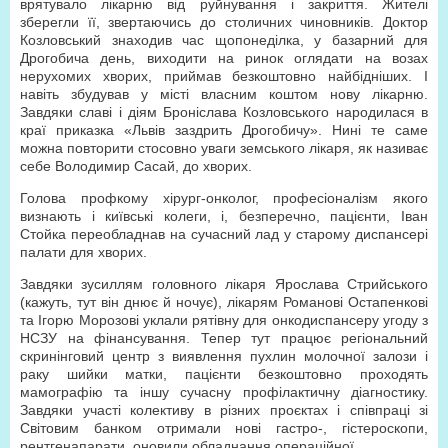
врятувало лікарню від руйнування і закриття. Жителі
зберегли її, звертаючись до столичних чиновників. Доктор
Козловський знаходив час щопонеділка, у базарний для
Дрогобича день, виходити на ринок оглядати на возах
нерухомих хворих, приймав безкоштовно найбідніших. І
навіть збудував у місті власним коштом нову лікарню.
Завдяки славі і діям Броніслава Козловського народилася в
краї приказка «Львів заздрить Дрогобичу». Нині те саме
можна повторити стосовно уваги земського лікаря, як називає
себе Володимир Сасай, до хворих.
Голова профкому хірург-онколог, професіоналізм якого
визнають і київські колеги, і, безперечно, пацієнти, Іван
Стойка переобладнав на сучасний лад у старому диспансері
палати для хворих.
Завдяки зусиллям головного лікаря Ярослава Стрийського
(кажуть, тут він днює й ночує), лікарям Романові Остапенкові
та Ігорю Морозові уклали рятівну для онкодиспансеру угоду з
НСЗУ на фінансування. Тепер тут працює регіональний
скринінговий центр з виявлення пухлин молочної залози і
раку шийки матки, пацієнти безкоштовно проходять
мамографію та іншу сучасну профілактичну діагностику.
Завдяки участі колективу в різних проєктах і співпраці зі
Світовим банком отримали нові гастро-, гістероскопи,
рентгенапарати, оновили обладнання операційної.