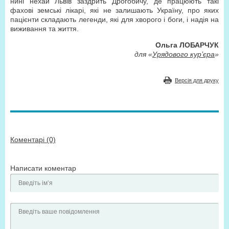
нині нехай Львів заздрить Дрогобичу, де працюють такі
фахові земські лікарі, які не залишають Україну, про яких
пацієнти складають легенди, які для хворого і боги, і надія на
виживання та життя.
Ольга ЛОБАРЧУК
для «
Урядового кур’єра
»
Версія для друку
Коментарі (0)
Написати коментар