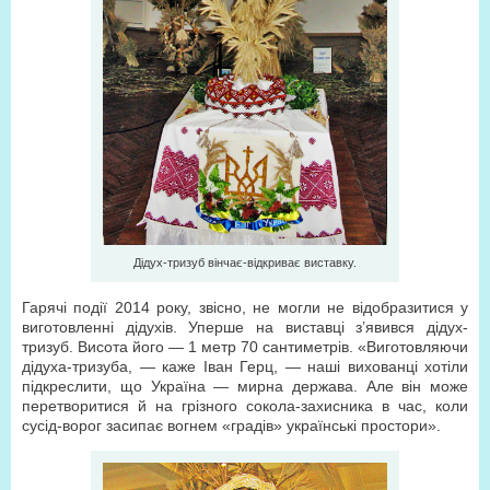
Дідух-тризуб вінчає-відкриває виставку.
Гарячі події 2014 року, звісно, не могли не відобразитися у
виготовленні дідухів. Уперше на виставці з’явився дідух-
тризуб. Висота його — 1 метр 70 сантиметрів. «Виготовляючи
дідуха-тризуба, — каже Іван Герц, — наші вихованці хотіли
підкреслити, що Україна — мирна держава. Але він може
перетворитися й на грізного сокола-захисника в час, коли
сусід-ворог засипає вогнем «градів» українські простори».