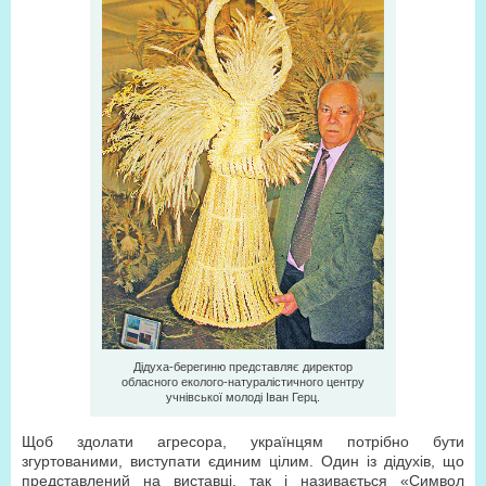
Дідуха-берегиню представляє директор
обласного еколого-натуралістичного центру
учнівської молоді Іван Герц.
Щоб здолати агресора, українцям потрібно бути
згуртованими, виступати єдиним цілим. Один із дідухів, що
представлений на виставці, так і називається «Символ