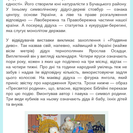
єдності». Його створили юні натуралісти з Бучацького району.
У їхньому символічному дідусі-дереві стовбур — ознака
центру, основи України, а ліве та праве розгалуження
відповідно — Лівобережна та Правобережна частини нашої
країни. А посеред дідуха — статуетка з кукурудзи-берегині,
яка слугує монолітом держави.
У відвідувачів виставки викликає захоплення і «Різдвяне
диво». Так назвав свій, напевно, найвищий в Україні (майже
вісім метрів) дідух тернополянин Ярослав Осадци.
Виплетений він у вигляді календаря. Чотири яруси означають
пори року, кожен з яких ще поділено на три місяці, відтак —
на чотири тижні. Про дні та години народний умілець теж не
забув і надав їм відповідну кількість, використовуючи задля
цього колосові. На маківці дідуха — фігурка янгола, який
приніс звістку про народження Христа. Трохи нижче — образ
«Пресвятої родини», що, власне, відтворює Біблійні перекази
про цю подію. Вмонтував автор і павука — символ родини.
Три види кубиків на ньому означають діда й бабу, їхніх дітей
та внуків.