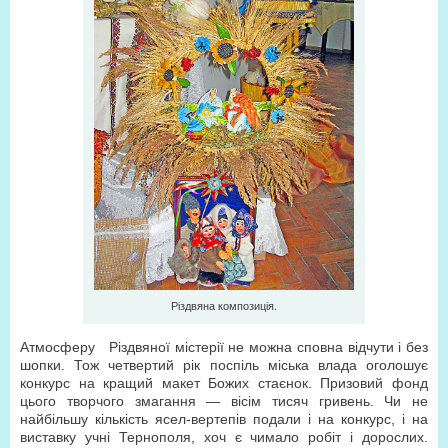
Різдвяна композиція.
Атмосферу Різдвяної містерії не можна сповна відчути і без
шопки. Тож четвертий рік поспіль міська влада оголошує
конкурс на кращий макет Божих стаєнок. Призовий фонд
цього творчого змагання — вісім тисяч гривень. Чи не
найбільшу кількість ясел-вертепів подали і на конкурс, і на
виставку учні Тернополя, хоч є чимало робіт і дорослих.