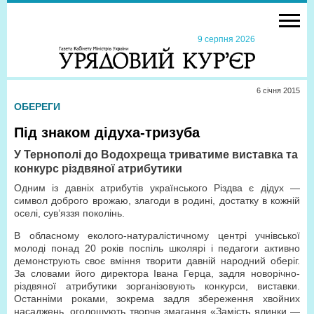
9 серпня 2026
6 сiчня 2015
ОБЕРЕГИ
Під знаком дідуха-тризуба
У Тернополі до Водохреща триватиме виставка та
конкурс різдвяної атрибутики
Одним із давніх атрибутів українського Різдва є дідух —
символ доброго врожаю, злагоди в родині, достатку в кожній
оселі, сув’яззя поколінь.
В обласному еколого-натуралістичному центрі учнівської
молоді понад 20 років поспіль школярі і педагоги активно
демонструють своє вміння творити давній народний оберіг.
За словами його директора Івана Герца, задля новорічно-
різдвяної атрибутики зорганізовують конкурси, виставки.
Останніми роками, зокрема задля збереження хвойних
насаджень, оголошують творче змагання «Замість ялинки —