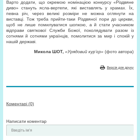
Варто додати, що окремою номінацією конкурсу «Різдвяне
диво» стануть ясла-вертепи, які виставлять у храмах. Їх,
певна річ, через великі розміри не можна оглянути на
виставці. Тож треба прийти-таки Різдвяної пори до церкви,
щоб не лише помилуватися шопкою, а й стати учасником
відправи святкової Служби Божої, поколядувати разом із
сотнями й сотнями українців, помолитися за мир і спокій у
нашій державі.
Микола ШОТ,
«Урядовий кур’єр»
(фото автора)
Версія для друку
Коментарі (0)
Написати коментар