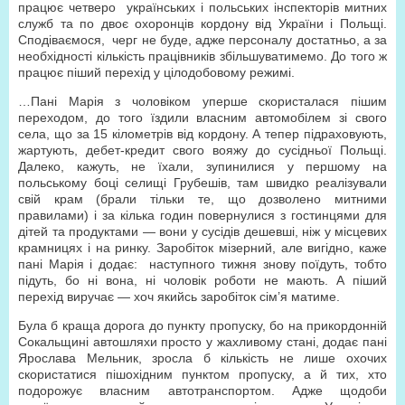
працює четверо українських і польських інспекторів митних
служб та по двоє охоронців кордону від України і Польщі.
Сподіваємося, черг не буде, адже персоналу достатньо, а за
необхідності кількість працівників збільшуватимемо. До того ж
працює піший перехід у цілодобовому режимі.
…Пані Марія з чоловіком уперше скористалася пішим
переходом, до того їздили власним автомобілем зі свого
села, що за 15 кілометрів від кордону. А тепер підраховують,
жартують, дебет-кредит свого вояжу до сусідньої Польщі.
Далеко, кажуть, не їхали, зупинилися у першому на
польському боці селищі Грубешів, там швидко реалізували
свій крам (брали тільки те, що дозволено митними
правилами) і за кілька годин повернулися з гостинцями для
дітей та продуктами — вони у сусідів дешевші, ніж у місцевих
крамницях і на ринку. Заробіток мізерний, але вигідно, каже
пані Марія і додає: наступного тижня знову поїдуть, тобто
підуть, бо ні вона, ні чоловік роботи не мають. А піший
перехід виручає — хоч якийсь заробіток сім’я матиме.
Була б краща дорога до пункту пропуску, бо на прикордонній
Сокальщині автошляхи просто у жахливому стані, додає пані
Ярослава Мельник, зросла б кількість не лише охочих
скористатися пішохідним пунктом пропуску, а й тих, хто
подорожує власним автотранспортом. Адже щодоби