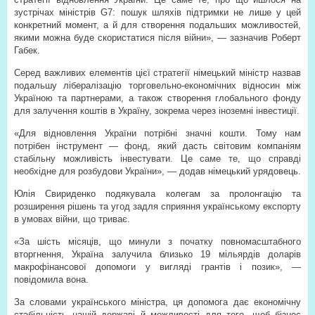
зустрічах міністрів G7: пошук шляхів підтримки не лише у цей
конкретний момент, а й для створення подальших можливостей,
якими можна буде скористатися після війни», — зазначив Роберт
Габек.
Серед важливих елементів цієї стратегії німецький міністр назвав
подальшу лібералізацію торговельно-економічних відносин між
Україною та партнерами, а також створення глобального фонду
для залучення коштів в Україну, зокрема через іноземні інвестиції.
«Для відновлення України потрібні значні кошти. Тому нам
потрібен інструмент — фонд, який дасть світовим компаніям
стабільну можливість інвестувати. Це саме те, що справді
необхідне для розбудови України», — додав німецький урядовець.
Юлія Свириденко подякувала колегам за пролонгацію та
розширення рішень та угод задля сприяння українському експорту
в умовах війни, що триває.
«За шість місяців, що минули з початку повномасштабного
вторгнення, Україна залучила близько 19 мільярдів доларів
макрофінансової допомоги у вигляді грантів і позик», —
повідомила вона.
За словами українського міністра, ця допомога дає економічну
стабільність нашій державі й можливості для того, щоб бізнес