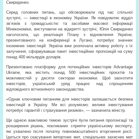
Свириденко.
Серед головних питань, що обговорювали під час спільної
зустрічі, — інвестиції в економіку України. Як повідомляє відділ
зв’язків з громадськістю та засобами масової інформації
Мінекономіки, виступаючи на відкритті зустрічі, Юлія Свириденко
наголосила, що реалізація Плану з відновлення України,
презентованого на конференції в Лугано, потребує значних
іноземних інвестицій. Україна вже розпочала активну роботу з їх
залучення, сформувавши пакет інвестиційних пропозицій на суму
понад 400 мільярдів доларів.
Презентовано платформу для потенційних інвесторів Advantage
Ukraine, яка містить понад 500 інвестиційних проєктів та
можливостей у десяти секторах економіки. Щоб заохотити
інвесторів, український уряд працює над спрощенням
відповідного вітчизняного законодавства.
«Однак ключовим питанням для інвесторів залишається безпека
інвестицій в Україну. Ми всі розуміємо: велике інвестування
потребує гарантій і страхування ризиків», — зазначила міністр.
Ще однією важливою темою зустрічі були питання пролонгації та
розширення рішень, покликаних сприяти українському експорту,
які ухвалено після початку повномасштабного вторгнення росії.
Ідеться про скасування імпортних мит, спеціальних захисних мит