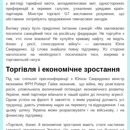
у вигляді тарифної квоти, антидемпінгових мит, односторонніх
преференцій в окремих галузях, ухвалених урядами країн-
партнерів. Міністри торгівлі G7 висловили розуміння, що
обставини потребують продовження тимчасових заходів.
Велику увагу було приділено питанню санкцій. «Ми закликаємо
посилити санкційний тиск на російську федерацію. Не торгуйте з
тим, хто хоче воювати! Не купуйте криваву нафту, не ведіть
бізнес у росії, спонсоруючи війну!» — закликала Юлія
Свириденко. Ці слова знайшли повну підтримку. Усі сторони
наголосили на необхідності посилювати тиск, зокрема в
торговельній галузі.
Торгівля і економічне зростання
Під час спільної пресконференції з Юлією Свириденко міністр
економіки ФРН Роберт Габек зазначив,
що війна, яку розв’язала
росія, уповільнила величезний потенціал економічного розвитку
України, який партнери вбачали в нашій країні до початку агресії.
Однак успіхи на фронті й завзяття, з яким українці долають усі
труднощі, дають упевнену надію на перемогу та відродження. І на
цьому шляху Україна може розраховувати і на військову, і на
фінансову підтримку.
«Торгівля, бізнес й економічне зростання мають стати частиною
стратегії відновлення України. Це саме те, про що йшлося на