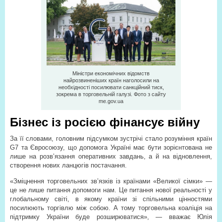
Міністри економічних відомств
найрозвиненіших країн наголосили на
необхідності посилювати санкційний тиск,
зокрема в торговельній галузі. Фото з сайту
me.gov.ua
Бізнес із росією фінансує війну
За її словами, головним підсумком зустрічі стало розуміння країн
G7 та Євросоюзу, що допомога Україні має бути зорієнтована не
лише на розв’язання оперативних завдань, а й на відновлення,
створення нових ланцюгів постачання.
«Зміцнення торговельних зв’язків із країнами «Великої сімки» —
це не лише питання допомоги нам. Це питання нової реальності у
глобальному світі, в якому країни зі спільними цінностями
посилюють торгівлю між собою. А тому торговельна коаліція на
підтримку України буде розширюватися», — вважає Юлія