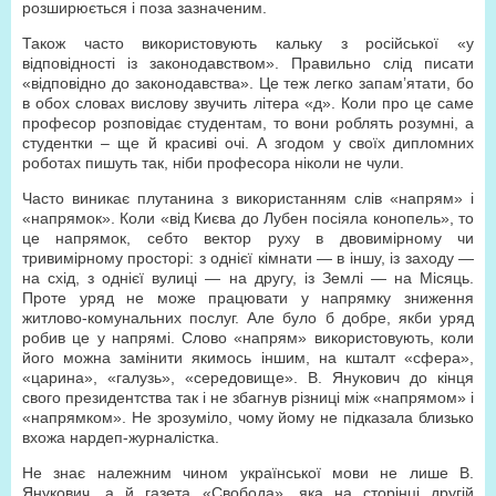
розширюється і поза зазначеним.
Також часто використовують кальку з російської «у
відповідності із законодавством». Правильно слід писати
«відповідно до законодавства». Це теж легко запам’ятати, бо
в обох словах вислову звучить літера «д». Коли про це саме
професор розповідає студентам, то вони роблять розумні, а
студентки – ще й красиві очі. А згодом у своїх дипломних
роботах пишуть так, ніби професора ніколи не чули.
Часто виникає плутанина з використанням слів «напрям» і
«напрямок». Коли «від Києва до Лубен посіяла конопель», то
це напрямок, себто вектор руху в двовимірному чи
тривимірному просторі: з однієї кімнати — в іншу, із заходу —
на схід, з однієї вулиці — на другу, із Землі — на Місяць.
Проте уряд не може працювати у напрямку зниження
житлово-комунальних послуг. Але було б добре, якби уряд
робив це у напрямі. Слово «напрям» використовують, коли
його можна замінити якимось іншим, на кшталт «сфера»,
«царина», «галузь», «середовище». В. Янукович до кінця
свого президентства так і не збагнув різниці між «напрямом» і
«напрямком». Не зрозуміло, чому йому не підказала близько
вхожа нардеп-журналістка.
Не знає належним чином української мови не лише В.
Янукович, а й газета «Свобода», яка на сторінці другій