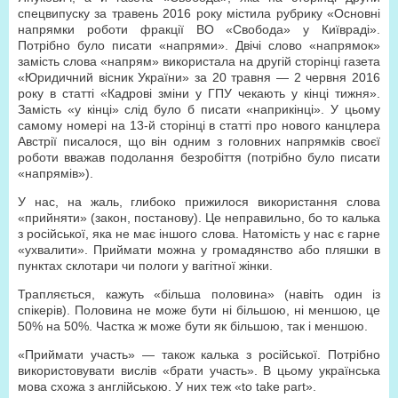
спецвипуску за травень 2016 року містила рубрику «Основні
напрямки роботи фракції ВО «Свобода» у Київраді».
Потрібно було писати «напрями». Двічі слово «напрямок»
замість слова «напрям» використала на другій сторінці газета
«Юридичний вісник України» за 20 травня — 2 червня 2016
року в статті «Кадрові зміни у ГПУ чекають у кінці тижня».
Замість «у кінці» слід було б писати «наприкінці». У цьому
самому номері на 13-й сторінці в статті про нового канцлера
Австрії писалося, що він одним з головних напрямків своєї
роботи вважав подолання безробіття (потрібно було писати
«напрямів»).
У нас, на жаль, глибоко прижилося використання слова
«прийняти» (закон, постанову). Це неправильно, бо то калька
з російської, яка не має іншого слова. Натомість у нас є гарне
«ухвалити». Приймати можна у громадянство або пляшки в
пунктах склотари чи пологи у вагітної жінки.
Трапляється, кажуть «більша половина» (навіть один із
спікерів). Половина не може бути ні більшою, ні меншою, це
50% на 50%. Частка ж може бути як більшою, так і меншою.
«Приймати участь» — також калька з російської. Потрібно
використовувати вислів «брати участь». В цьому українська
мова схожа з англійською. У них теж «to take part».