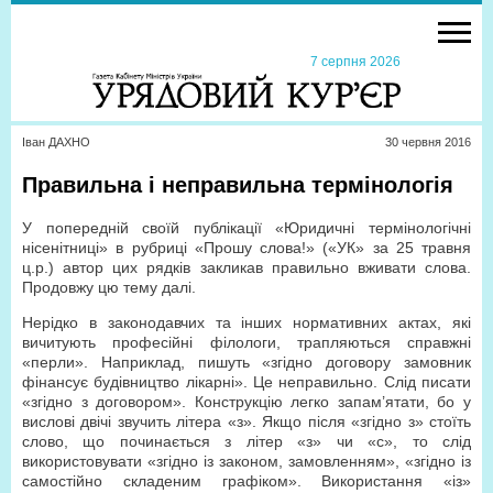
7 серпня 2026
Іван ДАХНО
30 червня 2016
Правильна і неправильна термінологія
У попередній своїй публікації «Юридичні термінологічні
нісенітниці» в рубриці «Прошу слова!» («УК» за 25 травня
ц.р.) автор цих рядків закликав правильно вживати слова.
Продовжу цю тему далі.
Нерідко в законодавчих та інших нормативних актах, які
вичитують професійні філологи, трапляються справжні
«перли». Наприклад, пишуть «згідно договору замовник
фінансує будівництво лікарні». Це неправильно. Слід писати
«згідно з договором». Конструкцію легко запам’ятати, бо у
вислові двічі звучить літера «з». Якщо після «згідно з» стоїть
слово, що починається з літер «з» чи «с», то слід
використовувати «згідно із законом, замовленням», «згідно із
самостійно складеним графіком». Використання «із»