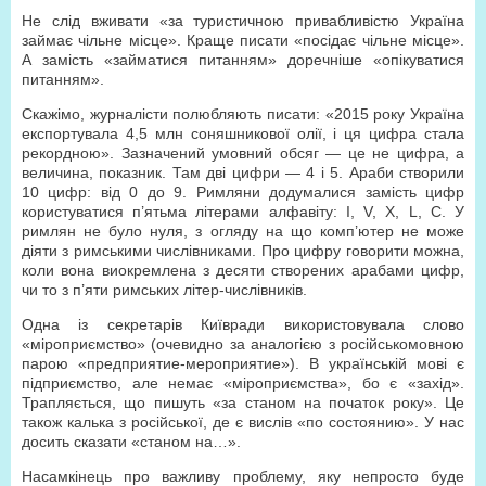
Не слід вживати «за туристичною привабливістю Україна
займає чільне місце». Краще писати «посідає чільне місце».
А замість «займатися питанням» доречніше «опікуватися
питанням».
Скажімо, журналісти полюбляють писати: «2015 року Україна
експортувала 4,5 млн соняшникової олії, і ця цифра стала
рекордною». Зазначений умовний обсяг — це не цифра, а
величина, показник. Там дві цифри — 4 і 5. Араби створили
10 цифр: від 0 до 9. Римляни додумалися замість цифр
користуватися п’ятьма літерами алфавіту: I, V, X, L, C. У
римлян не було нуля, з огляду на що комп’ютер не може
діяти з римськими числівниками. Про цифру говорити можна,
коли вона виокремлена з десяти створених арабами цифр,
чи то з п’яти римських літер-числівників.
Одна із секретарів Київради використовувала слово
«міроприємство» (очевидно за аналогією з російськомовною
парою «предприятие-мероприятие»). В українській мові є
підприємство, але немає «міроприємства», бо є «захід».
Трапляється, що пишуть «за станом на початок року». Це
також калька з російської, де є вислів «по состоянию». У нас
досить сказати «станом на…».
Насамкінець про важливу проблему, яку непросто буде