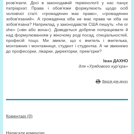
розв’язати. Досі в законодавчій термінології у нас панує
патріархат. Права і обов’язки формулюють щодо осіб
чоловічої статі: «громадянин має право», «громадянин
зобов’язаний». А громадянка хіба не має права чи хіба не
зобов’язана? Наприклад, у законодавстві США пишуть: «he or
she» («він або вона»). Доведеться добряче попрацювати й
над формулюванням у жіночому роді посад, спеціальностей,
професій тощо. Ми звикли, що є вчитель і вчителька,
монтажник і монтажниця, студент і студентка. А чи звикнемо
до професорки, лікарки, директорки, прем’єрки?
Іван ДАХНО
для «Урядового кур’єра»
Версія для друку
Коментарі (0)
Написати коментар