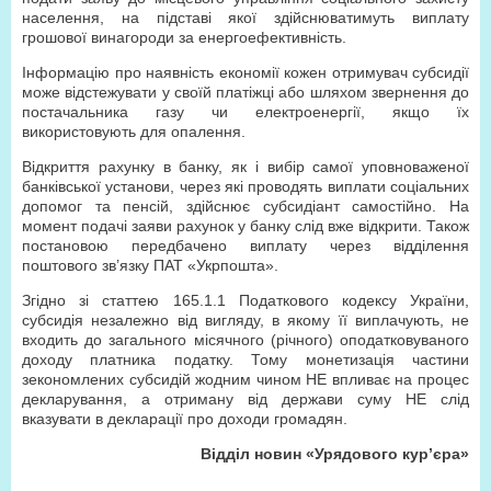
населення, на підставі якої здійснюватимуть виплату
грошової винагороди за енергоефективність.
Інформацію про наявність економії кожен отримувач субсидії
може відстежувати у своїй платіжці або шляхом звернення до
постачальника газу чи електроенергії, якщо їх
використовують для опалення.
Відкриття рахунку в банку, як і вибір самої уповноваженої
банківської установи, через які проводять виплати соціальних
допомог та пенсій, здійснює субсидіант самостійно. На
момент подачі заяви рахунок у банку слід вже відкрити. Також
постановою передбачено виплату через відділення
поштового зв’язку ПАТ «Укрпошта».
Згідно зі статтею 165.1.1 Податкового кодексу України,
субсидія незалежно від вигляду, в якому її виплачують, не
входить до загального місячного (річного) оподатковуваного
доходу платника податку. Тому монетизація частини
зекономлених субсидій жодним чином НЕ впливає на процес
декларування, а отриману від держави суму НЕ слід
вказувати в декларації про доходи громадян.
Відділ новин «Урядового кур’єра»