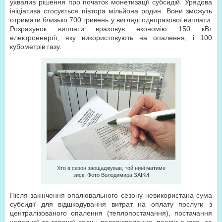
ухвалив рішення про початок монетизації субсидій. Урядова
ініціатива стосується півтора мільйона родин. Вони зможуть
отримати близько 700 гривень у вигляді одноразової виплати.
Розрахунок виплати враховує економію 150 кВт
електроенергії, яку використовують на опалення, і 100
кубометрів газу.
Хто в сезон заощаджував, той нині матиме
зиск. Фото Володимира ЗAЇКИ
Після закінчення опалювального сезону невикористана сума
субсидії для відшкодування витрат на оплату послуги з
централізованого опалення (теплопостачання), постачання