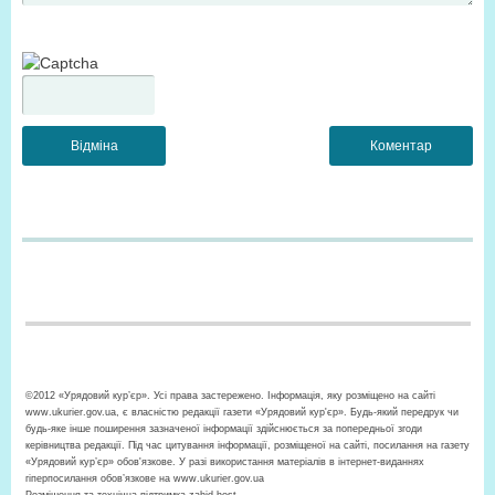
©2012 «Урядовий кур’єр». Усі права застережено. Інформація, яку розміщено на сайті
www.ukurier.gov.ua, є власністю редакції газети «Урядовий кур'єр». Будь-який передрук чи
будь-яке інше поширення зазначеної інформації здійснюється за попередньої згоди
керівництва редакції. Під час цитування інформації, розміщеної на сайті, посилання на газету
«Урядовий кур’єр» обов'язкове. У разі використання матеріалів в інтернет-виданнях
гіперпосилання обов’язкове на www.ukurier.gov.ua