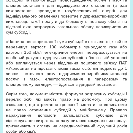
холодної та гарячої води і водовідведення, послуг з газо- та
електропостачання для індивідуального опалення (в разі
використання природного газу/електричної енергії для
індивідуального опалення) повертає підприємство-виробник/
виконавець такої послуги до бюджету в повному обсязі на
підставі акта розрахунку загального обсягу невикористаних
сум субсидії.
«Частина невикористаної суми субсидії в еквіваленті, який не
перевищує вартості 100 кубометрів природного газу або
вартості 150 кВт/г електричної енергії, перераховується на
особовий рахунок одержувача субсидії в банківській установі
або виплачується через відділення поштового зв’язку ПАТ
«Укрпошта» на підставі списків таких осіб, які подають до 1
червня поточного року підприємства-виробники/виконавці
послуг з газо-, електропостачання в паперовому та
електронному вигляді», — йдеться в урядовій постанові.
Окрім того, документ містить формули розрахунку субсидій і
перелік осіб, які мають право на допомогу. При цьому
зазначено, що отримання грошової виплати не впливатиме
на право отримання субсидій у майбутньому. Правило
нарахування допомоги залишається: субсидію для
відшкодування витрат на оплату житлово-комунальних послуг
призначають з огляду на середньомісячний сукупний дохід
особи або сім’ї.