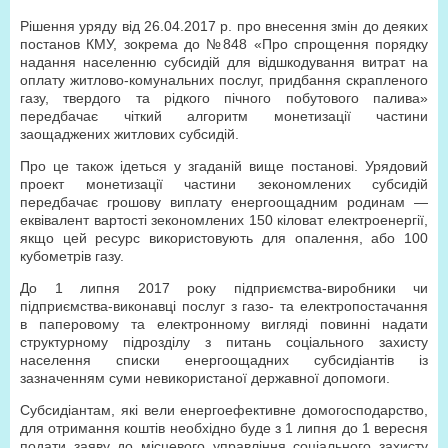
Рішення уряду від 26.04.2017 р. про внесення змін до деяких
постанов КМУ, зокрема до №848 «Про спрощення порядку
надання населенню субсидій для відшкодування витрат на
оплату житлово-комунальних послуг, придбання скрапленого
газу, твердого та рідкого пічного побутового палива»
передбачає чіткий алгоритм монетизації частини
заощаджених житлових субсидій.
Про це також ідеться у згаданій вище постанові. Урядовий
проект монетизації частини зекономлених субсидій
передбачає грошову виплату енергоощадним родинам —
еквівалент вартості зекономлених 150 кіловат електроенергії,
якщо цей ресурс використовують для опалення, або 100
кубометрів газу.
До 1 липня 2017 року підприємства-виробники чи
підприємства-виконавці послуг з газо- та електропостачання
в паперовому та електронному вигляді повинні надати
структурному підрозділу з питань соціального захисту
населення списки енергоощадних субсидіантів із
зазначенням суми невикористаної державної допомоги.
Субсидіантам, які вели енергоефективне домогосподарство,
для отримання коштів необхідно буде з 1 липня до 1 вересня
подати заяву до місцевого управління соціального захисту