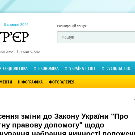
8 серпня 2026
Розширений пошук
ФОТОФАКТ
ПРОШУ СЛОВА
СОЦПОЛІТИКА
ЕКОНОМІКА
УКРАЇНА І СВІТ
СУСПІЛЬСТВО
МЕНТИ
ІНФОГРАФІКА
ФОТОГАЛЕРЕЯ
ення зміни до Закону України "Про
тну правову допомогу" щодо
інування набрання чинності положе