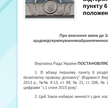
пункту 6
положен
Про внесення зміни до З
щодо
відтермінування
набрання
чиннос
Верховна Рада України
ПОСТАНОВЛЯ
1. В абзаці першому пункту 6 розділ
безоплатну правову допомогу" (Відомості Верхо
2013 р., №№ 9-13, ст. 88, № 21, ст. 208, № 2
цифрами "з 1 січня 2015 року".
2. Цей Закон набирає чинності з дня, на