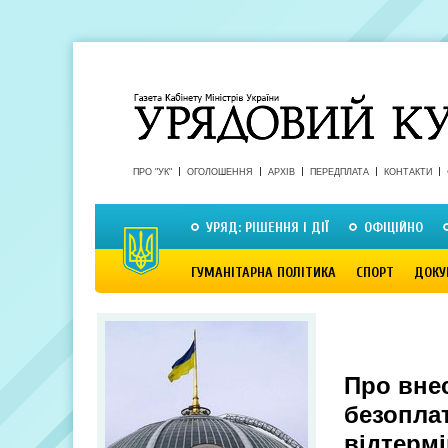
ПРО "УК"
ОГОЛОШЕННЯ
АРХІВ
ПЕРЕДПЛАТА
КОНТАКТИ
УРЯД: РІШЕННЯ І ДІЇ
ОФІЦІЙНО
ГУМАНІТАРНА ПОЛІТИКА
СПОРТ
ДОКУ
Про внес
безопла
відтерм