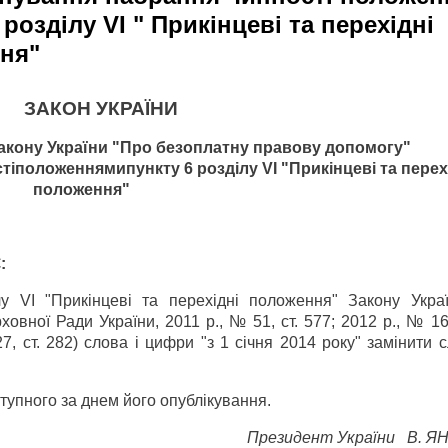
 розділу VI " Прикінцеві та перехідні
ня"
ЗАКОН УКРАЇНИ
акону України "Про безоплатну правову допомогу"
ті
положеннями
пункту
6
розділу
VI "
Прикінцеві та перех
положення"
Є
:
у VI "Прикінцеві та перехідні положення" Закону Укра
вної Ради України, 2011 р., № 51, ст. 577; 2012 р., № 16,
7, ст. 282) слова і цифри "з 1 січня 2014 року" замінити 
ступного за днем його опублікування.
Президент України
В. Я