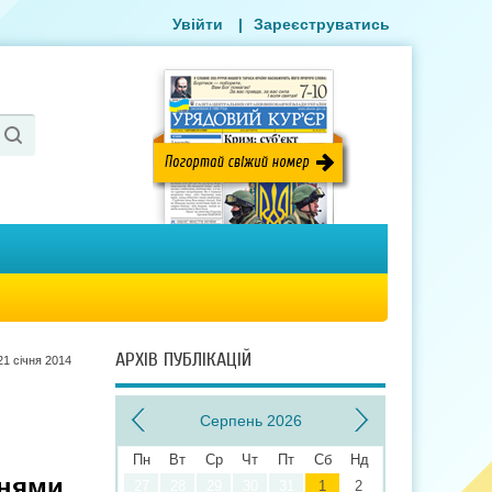
Увійти
|
Зареєструватись
АРХІВ ПУБЛІКАЦІЙ
21 сiчня 2014
Серпень 2026
Пн
Вт
Ср
Чт
Пт
Сб
Нд
ннями
27
28
29
30
31
1
2