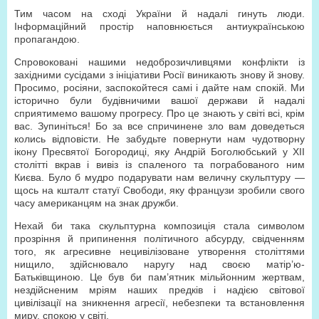
Тим часом на сході України й надалі гинуть люди.
Інформаційний простір наповнюється антиукраїнською
пропагандою.
Спровоковані нашими недоброзичливцями конфлікти із
західними сусідами з ініціативи Росії виникають знову й знову.
Просимо, росіяни, заспокойтеся самі і дайте нам спокій. Ми
історично були будівничими вашої держави й надалі
сприятимемо вашому прогресу. Про це знають у світі всі, крім
вас. Зупиніться! Бо за все спричинене зло вам доведеться
колись відповісти. Не забудьте повернути нам чудотворну
ікону Пресвятої Богородиці, яку Андрій Боголюбський у ХІІ
столітті вкрав і вивіз із спаленого та пограбованого ним
Києва. Було б мудро подарувати нам величну скульптуру —
щось на кшталт статуї Свободи, яку французи зробили свого
часу американцям на знак дружби.
Нехай би така скульптурна композиція стала символом
прозріння й припинення політичного абсурду, свідченням
того, як агресивне нецивілізоване утворення століттями
нищило, здійснювало наругу над своєю матір’ю-
Батьківщиною. Це був би пам’ятник мільйонним жертвам,
нездійсненим мріям наших предків і надією світової
цивілізації на зникнення агресії, небезпеки та встановлення
миру, спокою у світі.