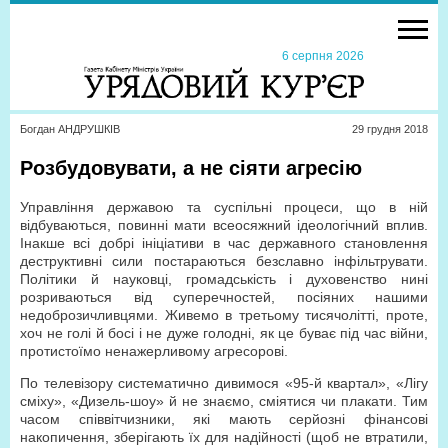
6 серпня 2026
Богдан АНДРУШКІВ
29 грудня 2018
Розбудовувати, а не сіяти агресію
Управління державою та суспільні процеси, що в ній
відбуваються, повинні мати всеосяжний ідеологічний вплив.
Інакше всі добрі ініціативи в час державного становлення
деструктивні сили постараються безславно інфільтрувати.
Політики й науковці, громадськість і духовенство нині
розриваються від суперечностей, посіяних нашими
недоброзичливцями. Живемо в третьому тисячолітті, проте,
хоч не голі й босі і не дуже голодні, як це буває під час війни,
протистоїмо ненажерливому агресорові.
По телевізору систематично дивимося «95-й квартал», «Лігу
сміху», «Дизель-шоу» й не знаємо, сміятися чи плакати. Тим
часом співвітчизники, які мають серйозні фінансові
накопичення, зберігають їх для надійності (щоб не втратили,