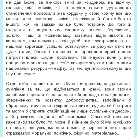
не дай Боже, за якихось змін) за кордоном, на відміну,
скажімо, від поляків, які в період їхнього державного
становлення привозили з-за кордону у свою країну все що
могли: коси, молотки, завіси, телевізори й багато-багато
іншого, хоч не завжди їм це було потрібне. До того ж
вкладали в національну економіку власні збереження,
золото. Наші ж можновладці зазвичай відпочивають за
кордоном, там навчають своїх дітей, там і зустрічаються з…
нашими ворогами, успішно розв’язуючи за рахунок отих не
дуже голих, босих і голодних та праведної крові наших
патріотів власні шкурні проблеми. Не гидують вони у цих
процесах ефективно для себе використовувати наші з вами
національні ресурси — нафту, газ, ліс, вугілля, хоч кажуть, що
їх у нас немає.
Отже, якби в наших політиків було хоч трохи відповідальності,
сумління за те, що відбувається в країні, вони своїми
засобами сприяли б посиленню обороноздатності держави,
збереженню та розвитку добросусідства, запобігали б
гібридному втручанню в українське життя, відкидали б інтриги
та могли б сприяти стабілізації не лише суспільних відносин,
а й розвитку національної економіки. Сільський філософ
каже: якби так було, то, може, й війни не було б! Ми ж усі, хто
на низах, від усвідомлення немочі у вирішенні цих справ
страждаємо морально, психічно, фізично, матеріально...