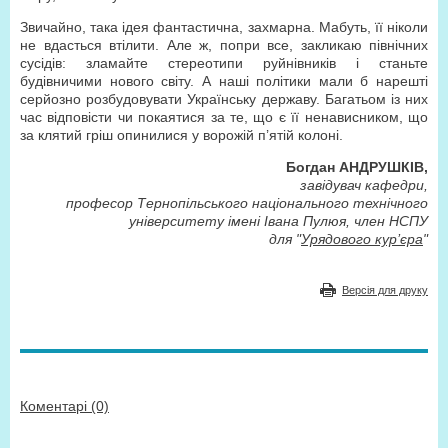
Звичайно, така ідея фантастична, захмарна. Мабуть, її ніколи
не вдасться втілити. Але ж, попри все, закликаю північних
сусідів: зламайте стереотипи руйнівників і станьте
будівничими нового світу. А наші політики мали б нарешті
серйозно розбудовувати Українську державу. Багатьом із них
час відповісти чи покаятися за те, що є її ненависником, що
за клятий гріш опинилися у ворожій п’ятій колоні.
Богдан АНДРУШКІВ,
завідувач кафедри,
професор Тернопільського національного технічного
університету імені Івана Пулюя, член НСПУ
для "
Урядового кур’єра
"
Версія для друку
Коментарі (0)