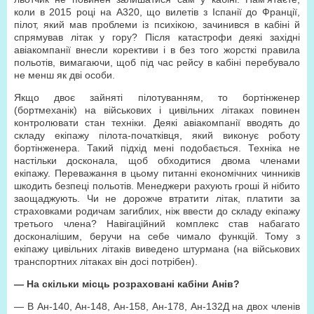
коли в 2015 році на А320, що вилетів з Іспанії до Франції,
пілот, який мав проблеми із психікою, зачинився в кабіні й
спрямував літак у гору? Після катастрофи деякі західні
авіакомпанії внесли корективи і в без того жорсткі правила
польотів, вимагаючи, щоб під час рейсу в кабіні перебувало
не менш як дві особи.
Якщо двоє зайняті пілотуванням, то бортінженер
(бортмеханік) на військових і цивільних літаках повинен
контролювати стан техніки. Деякі авіакомпанії вводять до
складу екіпажу пілота-початківця, який виконує роботу
бортінженера. Такий підхід мені подобається. Техніка не
настільки досконала, щоб обходитися двома членами
екіпажу. Переважання в цьому питанні економічних чинників
шкодить безпеці польотів. Менеджери рахують гроші й нібито
заощаджують. Чи не дорожче втратити літак, платити за
страховками родичам загиблих, ніж ввести до складу екіпажу
третього члена? Навігаційний комплекс став набагато
досконалішим, беручи на себе чимало функцій. Тому з
екіпажу цивільних літаків виведено штурмана (на військових
транспортних літаках він досі потрібен).
— На скільки місць розраховані кабіни Анів?
— В Ан-140, Ан-148, Ан-158, Ан-178, Ан-132Д на двох членів