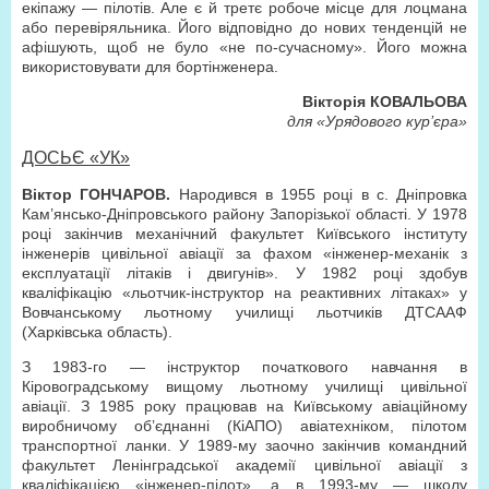
екіпажу — пілотів. Але є й третє робоче місце для лоцмана
або перевіряльника. Його відповідно до нових тенденцій не
афішують, щоб не було «не по-сучасному». Його можна
використовувати для бортінженера.
Вікторія КОВАЛЬОВА
для «Урядового кур’єра»
ДОСЬЄ «УК»
Віктор ГОНЧАРОВ.
Народився в 1955 році в с. Дніпровка
Кам’янсько-Дніпровського району Запорізької області. У 1978
році закінчив механічний факультет Київського інституту
інженерів цивільної авіації за фахом «інженер-механік з
експлуатації літаків і двигунів». У 1982 році здобув
кваліфікацію «льотчик-інструктор на реактивних літаках» у
Вовчанському льотному училищі льотчиків ДТСААФ
(Харківська область).
З 1983-го — інструктор початкового навчання в
Кіровоградському вищому льотному училищі цивільної
авіації. З 1985 року працював на Київському авіаційному
виробничому об’єднанні (КіАПО) авіатехніком, пілотом
транспортної ланки. У 1989-му заочно закінчив командний
факультет Ленінградської академії цивільної авіації з
кваліфікацією «інженер-пілот», а в 1993-му — школу