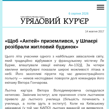
6 серпня 2026
14 жовтня 2017
«Щоб «Антей» приземлився, у Шпаєрі
розібрали житловий будинок»
Цього літа учасники одного з найбільших авіасалонів світу,
який традиційно відбувався у французькому містечку Ле
Бурже, влаштували овації екіпажу Ан-132Д. За чотири
хвилини випробувачі показали широкі можливості літака в
небі. Його захопливі піруети під час демонстраційного
польоту — немов несподівані повороти долі командира його
екіпажу Віктора Гончарова.
Льотна кар’єра Віктора Володимировича складалася
нетипово. Закінчив інститут, але прагнення стати льотчиком
привело до льотного училища (більшість починають з
училища, а потім ідуть в інститут). Коли на Київському
авіазаводі (у той час КіАПО) льотних вакансій не виявилося,