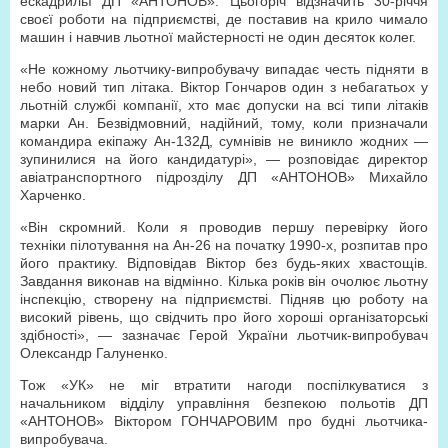
ескадрильї ДП «АНТОНОВ». Цьогоріч відзначить 30-річчя
своєї роботи на підприємстві, де поставив на крило чимало
машин і навчив льотної майстерності не один десяток колег.
«Не кожному льотчику-випробувачу випадає честь підняти в
небо новий тип літака. Віктор Гончаров один з небагатьох у
льотній службі компанії, хто має допуски на всі типи літаків
марки Ан. Безвідмовний, надійний, тому, коли призначали
командира екіпажу Ан-132Д, сумнівів не виникло жодних —
зупинилися на його кандидатурі», — розповідає директор
авіатранспортного підрозділу ДП «АНТОНОВ» Михайло
Харченко.
«Він скромний. Коли я проводив першу перевірку його
техніки пілотування на Ан-26 на початку 1990-х, розпитав про
його практику. Відповідав Віктор без будь-яких хвастощів.
Завдання виконав на відмінно. Кілька років він очолює льотну
інспекцію, створену на підприємстві. Підняв цю роботу на
високий рівень, що свідчить про його хороші організаторські
здібності», — зазначає Герой України льотчик-випробувач
Олександр Галуненко.
Тож «УК» не міг втратити нагоди поспілкуватися з
начальником відділу управління безпекою польотів ДП
«АНТОНОВ» Віктором ГОНЧАРОВИМ про будні льотчика-
випробувача.