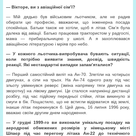
— Вікторе, ви з авіаційної сім’ї?
— Мій дядько був військовим льотчиком, але не радив
обирати цю професію, вважаючи, що інженерна посада
спокійніша. Батьки також не хотіли, щоб я літав. Сім’я була
далека від авіації. Батько працював трактористом у радгоспі,
мама — прибиральницею у школі. А я захоплювався
авіаційною літературою і мріяв про небо.
— У кожного льотчика-випробувача бувають ситуації,
коли потрібно виявити знання, досвід, швидкість
реакції. Які нестандартні випадки запам’яталися?
— Перший самостійний виліт на Ан-70. Злетіли на чотирьох
двигунах, а сіли на трьох. На Ан-74 одного разу під час
зльоту увімкнувся реверс (зміна напрямку тяги двигуна на
зворотну) на лівому двигуні. Це сталося наприкінці дистанції
розбігу, під час підйому передньої стійки, літак викинуло зі
смуги в бік. Пощастило, що не встигли відірватися від землі,
інакше літак перекинувся б. Цей день, 16 липня 1996 року,
вважаю своїм другим днем народження.
— У грудні 1999-го ви виконали унікальну посадку на
аеродромі обмежених розмірів у німецькому місті
Шпаєр під час перегону літака Ан-22 до технічного