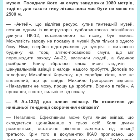
музею. Посадили його на смугу завдовжки 1080 метрів,
тоді як для такого типу літака вона має бути не менш як
2500 м.
— «Антей», що відлітав ресурс, купив тамтешній музей,
позаяк одним із конструкторів турбогвинтового авіаційного
двигуна НК-12, встановленого на ньому, був німець.
Можливість заходу на посадку в музей була тільки з одного
боку. Німці всерйоз підготувалися до зустрічі: з житлового
будинку на торці злітно-посадкової смуги, що міг
перешкодити заходу Ан-22, виселили людей, а будинок
розібрали. Внизу зібралося кілька тисяч глядачів —
шанувальників авіації з нагоди нашого прибуття. Доповів по
телефону Михайлові Харченку, що спробую сісти, але не
впевнений, що це вийде. Михайло Григорович відповів:
«Наказувати не можу, прошу це зробити. Віримо в тебе». А
прохання, знаєте, сильніше від наказу.
— В Ан-132Д два члени екіпажу. Як ставитеся до
нинішньої тенденції скорочення екіпажів?
— Негативно. Ефективним може бути лише екіпаж, що
складається щонайменше з трьох осіб. Коли думки
розходяться, остаточне рішення залежить від позиції
третього. Крім того, в документах ІKAO прописано, що
льотчик не повинен залишатися сам у кабіні. Пам’ятаєте,