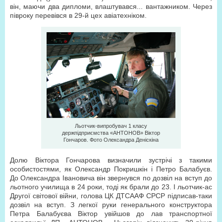
він, маючи два дипломи, влаштувався... вантажником. Через
півроку перевівся в 29-й цех авіатехніком.
Льотчик-випробувач 1 класу
держпідприємства «АНТОНОВ» Віктор
Гончаров. Фото Олександра Деніскіна
Долю Віктора Гончарова визначили зустрічі з такими
особистостями, як Олександр Покришкін і Петро Балабуєв.
До Олександра Івановича він звернувся по дозвіл на вступ до
льотного училища в 24 роки, тоді як брали до 23. І льотчик-ас
Другої світової війни, голова ЦК ДТСААФ СРСР підписав-таки
дозвіл на вступ. З легкої руки генерального конструктора
Петра Балабуєва Віктор увійшов до лав транспортної