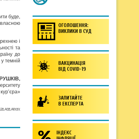
ити буде,
ь власною
ОГОЛОШЕННЯ:
ВИКЛИКИ В СУД
брехнею і
ьності та
країну до
 у темній
ВАКЦИНАЦІЯ
ВІД COVID-19
РУШКІВ,
верситету
 кур’єра»
ЗАПИТАЙТЕ
В ЕКСПЕРТА
сія для друку
ІНДЕКС
ІНФЛЯЦІЇ