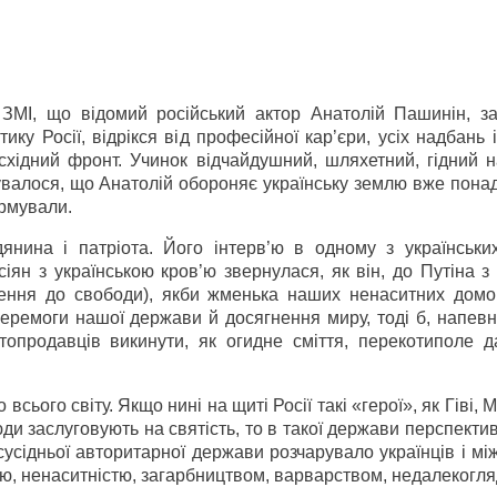
 ЗМІ, що відомий російський актор Анатолій Пашинін, з
ику Росії, відрікся від професійної кар’єри, усіх надбань 
східний фронт. Учинок відчайдушний, шляхетний, гідний 
валося, що Анатолій обороняє українську землю вже понад
рмували.
янина і патріота. Його інтерв’ю в одному з українськи
ян з українською кров’ю звернулася, як він, до Путіна з
гнення до свободи), якби жменька наших ненаситних дом
еремоги нашої держави й досягнення миру, тоді б, напевн
топродавців викинути, як огидне сміття, перекотиполе д
всього світу. Якщо нині на щиті Росії такі «герої», як Гіві, 
юди заслуговують на святість, то в такої держави перспектив
сусідньої авторитарної держави розчарувало українців і м
ю, ненаситністю, загарбництвом, варварством, недалекогляд