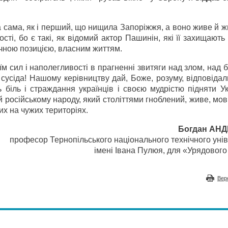
а сама, як і перший, що нищила Запоріжжя, а воно живе й ж
ості, бо є такі, як відомий актор Пашинін, які її захищают
ичною позицією, власним життям.
м сил і наполегливості в прагненні звитяги над злом, над 
 сусіда! Нашому керівництву дай, Боже, розуму, відповідал
 біль і страждання українців і своєю мудрістю підняти У
 російському народу, який століттями гноблений, живе, мов
них на чужих територіях.
Богдан АНД
професор Тернопільського національного технічного уні
імені Івана Пулюя, для «Урядового
Вер