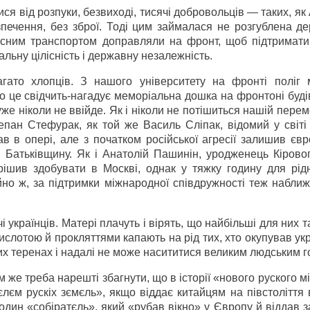
ися від розпуки, безвиході, тисячі добровольців — таких, як
печення, без зброї. Тоді цим займалася не розгублена де
асним транспортом доправляли на фронт, щоб підтримати 
альну цілісність і державну незалежність.
агато хлопців. З нашого університету на фронті поліг 
 це свідчить-нагадує меморіальна дошка на фронтоні буді
же ніколи не ввійде. Як і ніколи не потішиться нашій перем
епан Стефурак, як той же Василь Сліпак, відомий у світі
ав в опері, але з початком російської агресії залишив єв
, Батьківщину. Як і Анатолій Пашинін, уродженець Кірово
рішив здобувати в Москві, однак у тяжку годину для рідн
айно ж, за підтримки міжнародної співдружності теж набл
чі українців. Матері плачуть і вірять, що найбільші для них т
ислотою й прокляттями капають на рід тих, хто окупував ук
х теренах і надалі не може насититися великим людським г
 же треба нарешті збагнути, що в історії «нового руского мі
єлєм рускіх зємєль», якщо віддає китайцям на півстоліття
один «собіратєль», який «рубав вікно» у Європу й віддав з