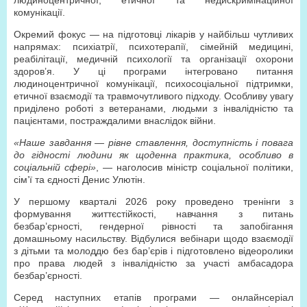
людиноцентричної, етичної та недискримінаційної
комунікації.
Окремий фокус — на підготовці лікарів у найбільш чутливих
напрямах: психіатрії, психотерапії, сімейній медицині,
реабілітації, медичній психології та організації охорони
здоров’я. У ці програми інтегровано питання
людиноцентричної комунікації, психосоціальної підтримки,
етичної взаємодії та травмочутливого підходу. Особливу увагу
приділено роботі з ветеранами, людьми з інвалідністю та
пацієнтами, постраждалими внаслідок війни.
«Наше завдання — рівне ставлення, доступність і повага
до гідності людини як щоденна практика, особливо в
соціальній сфері»
, — наголосив міністр соціальної політики,
сім’ї та єдності Денис Улютін.
У першому кварталі 2026 року проведено тренінги з
формування життєстійкості, навчання з питань
безбар’єрності, гендерної рівності та запобігання
домашньому насильству. Відбулися вебінари щодо взаємодії
з дітьми та молоддю без бар’єрів і підготовлено відеоролики
про права людей з інвалідністю за участі амбасадора
безбар’єрності.
Серед наступних етапів програми — онлайн­серіал