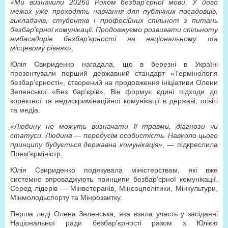
«Ми визначили 2026­й Роком безбар’єрної мови. У його
межах уже проходять навчання для публічних посадовців,
викладачів, студентів і професійних спільнот з питань
безбар’єрної комунікації. Продовжуємо розвивати спільноту
амбасадорів безбар’єрності на національному та
місцевому рівнях»
.
Юлія Свириденко нагадала, що в березні в Україні
презентували перший державний стандарт «Термінологія
безбар’єрності», створений на продовження ініціативи Олени
Зеленської «Без бар’єрів». Він формує єдині підходи до
коректної та недискримінаційної комунікації в державі, освіті
та медіа.
«Людину не можуть визначати її травми, діагнози чи
статуси. Людина — передусім особистість. Навколо цього
принципу будується державна комунікація»
, — підкреслила
Прем’єр­міністр.
Юлія Свириденко подякувала міністерствам, які вже
системно впроваджують принципи безбар’єрної комунікації.
Серед лідерів — Мінветеранів, Мінсоцполітики, Мінкультури,
Мінмолодьспорту та Мінрозвитку.
Перша леді Олена Зеленська, яка взяла участь у засіданні
Національної ради безбар’єрності разом з Юлією