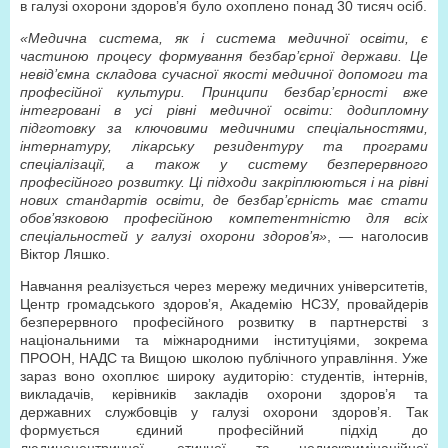
в галузі охорони здоров’я було охоплено понад 30 тисяч осіб.
«Медична система, як і система медичної освіти, є
частиною процесу формування безбар’єрної держави. Це
невід’ємна складова сучасної якості медичної допомоги та
професійної культури. Принципи безбар’єрності вже
інтегровані в усі рівні медичної освіти: додипломну
підготовку за ключовими медичними спеціальностями,
інтернатуру, лікарську резидентуру та програми
спеціалізації, а також у систему безперервного
професійного розвитку. Ці підходи закріплюються і на рівні
нових стандартів освіти, де безбар’єрність має стати
обов’язковою професійною компетентністю для всіх
спеціальностей у галузі охорони здоров’я»
, — наголосив
Віктор Ляшко.
Навчання реалізується через мережу медичних університетів,
Центр громадського здоров’я, Академію НСЗУ, провайдерів
безперервного професійного розвитку в партнерстві з
національними та міжнародними інституціями, зокрема
ПРООН, НАДС та Вищою школою публічного управління. Уже
зараз воно охоплює широку аудиторію: студентів, інтернів,
викладачів, керівників закладів охорони здоров’я та
державних службовців у галузі охорони здоров’я. Так
формується єдиний професійний підхід до