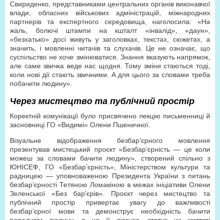
Свириденко, представниками центральних органів виконавчої
влади, обласних військових адміністрацій, міжнародних
партнерів та експертного середовища, наголосила: «На
жаль, болючі штампи на кшталт «інвалід», «даун»,
«безхатько» досі живуть у заголовках, текстах, сюжетах, а
значить, і мовленні читачів та слухачів. Це не означає, що
суспільство не хоче змінюватися. Знання вказують напрямок,
але саме звичка веде нас щодня. Тому зміни стаються тоді,
коли нові дії стають звичними. А для цього за словами треба
побачити людину».
Через мистецтво та публічний простір
Коректній комунікації було присвячено лекцію письменниці й
засновниці ГО «Видимі» Олени Пшеничної.
Візуальне відображення безбар’єрного мовлення
презентував мистецький проєкт «Безбар’єрність — це коли
можеш за словами бачити людину», створений спільно з
ЮНІСЕФ, ГО «Безбар’єрність», Міністерством культури та
радницею — уповноваженою Президента України з питань
безбар’єрності Тетяною Ломакіною в межах ініціативи Олени
Зеленської «Без бар’єрів». Проєкт через мистецтво та
публічний простір привертає увагу до важливості
безбар’єрної мови та демонструє необхідність бачити