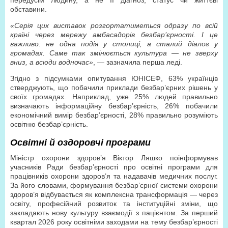
передусім людину, а не її діагноз, статус чи життєві
обставини.
«Серія цих виставок розгортатиметься одразу по всій
країні через мережу амбасадорів безбар’єрності. І це
важливо: не одна подія у столиці, а сталий діалог у
громадах. Саме так змінюється культура — не зверху
вниз, а всюди водночас»
, — зазначила перша леді.
Згідно з підсумками опитування ЮНІСЕФ, 63% українців
стверджують, що побачили приклади безбар’єрних рішень у
своїх громадах. Наприклад, уже 25% людей правильно
визначають інформаційну безбар’єрність, 26% побачили
економічний вимір безбар’єрності, 28% правильно розуміють
освітню безбар’єрність.
Освітні й оздоровчі програми
Міністр охорони здоров’я Віктор Ляшко поінформував
учасників Ради безбар’єрності про освітні програми для
працівників охорони здоров’я та надавачів медичних послуг.
За його словами, формування безбар’єрної системи охорони
здоров’я відбувається як комплексна трансформація — через
освіту, професійний розвиток та інституційні зміни, що
закладають нову культуру взаємодії з пацієнтом. За перший
квартал 2026 року освітніми заходами на тему безбар’єрності