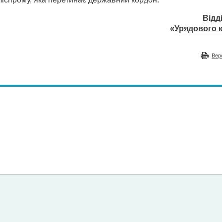
Відд
«
Урядового к
Вер