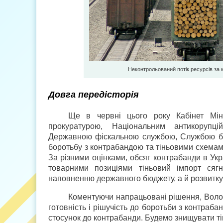
Неконтрольований потік ресурсів за к
Довга передісторія
Ще в червні цього року Кабінет Міні
прокуратурою, Національним антикорупці
Державною фіскальною службою, Службою бе
боротьбу з контрабандою та тіньовими схемам
За різними оцінками, обсяг контрабанди в Укр
товарними позиціями тіньовий імпорт ся
наповненню державного бюджету, а й розвитку 
Коментуючи напрацьовані рішення, Воло
готовність і рішучість до боротьби з контраба
стосунок до контрабанди. Будемо знищувати ті