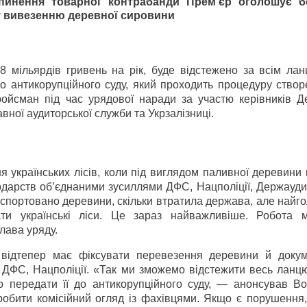
упинення товарної контрабанди Прем’єр оголошує б
 вивезенню деревної сировини
 мільярдів гривень на рік, буде відстежено за всім лан
 антикорупційного суду, який проходить процедуру створ
ройсман під час урядової наради за участю керівників Д
вної аудиторської служби та Укрзалізниці.
 українських лісів, коли під виглядом паливної деревини
подарств об’єднаними зусиллями ДФС, Нацполіції, Держауд
експортовано деревини, скільки втратила держава, але найг
ати українські ліси. Це зараз найважливіше. Робота 
лава уряду.
 відтепер має фіксувати перевезення деревини й докум
ДФС, Нацполіції. «Так ми зможемо відстежити весь ланцю
 передати її до антикорупційного суду, — анонсував В
обити комісійний огляд із фахівцями. Якщо є порушення,