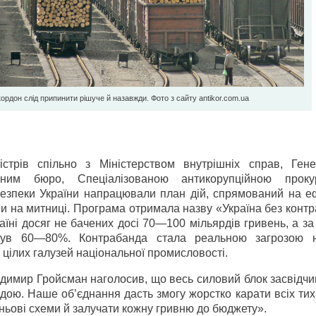
ордон слід припинити рішуче й назавжди. Фото з сайту antikor.com.ua
стрів спільно з Міністерством внутрішніх справ, Ген
йним бюро, Спеціалізованою антикорупційною проку
зпеки України напрацювали план дій, спрямований на е
и на митниці. Програма отримала назву «Україна без конт
аїні досяг не бачених досі 70—100 мільярдів гривень, а з
гнув 60—80%. Контрабанда стала реальною загрозою
цілих галузей національної промисловості.
димир Гройсман наголосив, що весь силовий блок засвідчи
ндою. Наше об’єднання дасть змогу жорстко карати всіх тих
ньові схеми й залучати кожну гривню до бюджету».