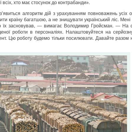
 всіх, хто має стосунок до контрабанди».
 з’явиться алгоритм дій з урахуванням повноважень усіх о
ити країну багатшою, а не знищувати український ліс. Мені
хто їх засновував, — вимагає Володимир Гройсман. — На 
деної роботи в персоналіях. Налаштовуйтеся на серйозну
нт. Цю роботу будемо тільки посилювати. Давайте разом 