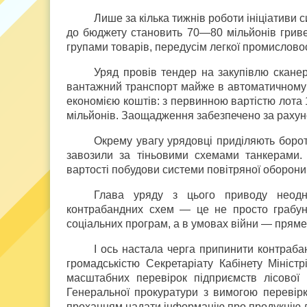
Лише за кілька тижнів роботи ініціативи
до бюджету становить 70—80 мільйонів гриве
групами товарів, передусім легкої промисловост
Уряд провів тендер на закупівлю сканер
вантажний транспорт майже в автоматичному 
економією коштів: з первинною вартістю лота 
мільйонів. Заощадження забезпечено за раху
Окрему увагу урядовці приділяють борот
завозили за тіньовими схемами танкерами. 
вартості побудови системи повітряної оборони
Глава уряду з цього приводу неод
контрабандних схем — це не просто грабуно
соціальних програм, а в умовах війни — прям
І ось настала черга припинити контраба
громадськістю Секретаріату Кабінету Мініс
масштабних перевірок підприємств лісової
Генеральної прокуратури з вимогою перевірк
проханням надати інформацію про продукцію л