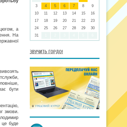
оротьбу
3
4
5
6
7
8
9
10
11
12
13
14
15
16
17
18
19
20
21
22
23
24
25
26
27
28
29
30
цюгом, а
ення. На
31
1
2
3
4
5
6
ержавної
ЗВУЧИТЬ ГОРДО!
 вивозять
итслужби,
оловніше,
має бути
ентацію,
г змови.
олодимир
 це буде