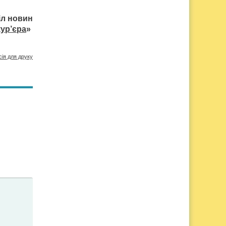
іл новин
ур’єра
»
сія для друку