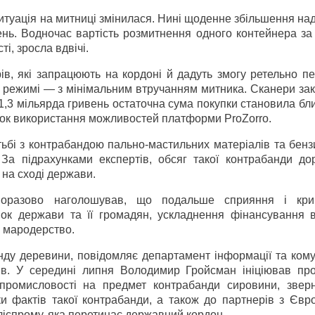
 ситуація на митниці змінилася. Нині щоденне збільшення н
нь. Водночас вартість розмитнення одного контейнера за
і, зросла вдвічі.
ів, які запрацюють на кордоні й дадуть змогу ретельно п
режимі — з мінімальним втручанням митника. Сканери зак
1,3 мільярда гривень остаточна сума покупки становила бл
нок використання можливостей платформи ProZorro.
ьбі з контрабандою пально-мастильних матеріалів та бенз
За підрахунками експертів, обсяг такої контрабанди до
 на сході держави.
норазово наголошував, що подальше сприяння і кри
к держави та її громадян, ускладнення фінансування в
е мародерство.
нду деревини, повідомляє департамент інформації та кому
трів. У середині липня Володимир Гройсман ініціював пр
 промисловості на предмет контрабанди сировини, звер
и фактів такої контрабанди, а також до партнерів з Євро
іспрому, яка перетинає державний кордон.