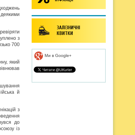
адходжень
 деякими
ЗАЛІЗНИЧНІ
еревіряти
КВИТКИ
уплено з
изько 700
Ми в Google+
ину, який
рівнював
шування
ійська й
нікацій з
оведення
нувся до
союзу із