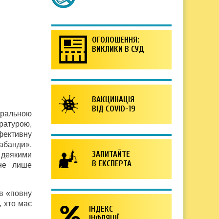
ОГОЛОШЕННЯ:
ВИКЛИКИ В СУД
ВАКЦИНАЦІЯ
ВІД COVID-19
еральною
ратурою,
фективну
рабанди».
ЗАПИТАЙТЕ
а деякими
В ЕКСПЕРТА
 не лише
в «повну
, хто має
ІНДЕКС
ІНФЛЯЦІЇ