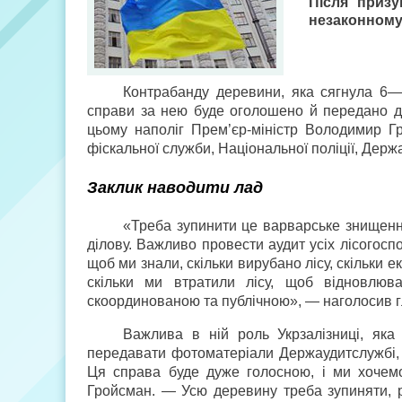
Після приз
незаконному
Контрабанду деревини, яка сягнула 6—8
справи за нею буде оголошено й передано до
цьому наполіг Прем’єр-міністр Володимир Г
фіскальної служби, Національної поліції, Держа
Заклик наводити лад
«Треба зупинити це варварське знищення
ділову. Важливо провести аудит усіх лісогос
щоб ми знали, скільки вирубано лісу, скільки 
скільки ми втратили лісу, щоб відновлюв
скоординованою та публічною», — наголосив г
Важлива в ній роль Укрзалізниці, яка
передавати фотоматеріали Держаудитслужбі, 
Ця справа буде дуже голосною, і ми хочемо
Гройсман. — Усю деревину треба зупиняти, р