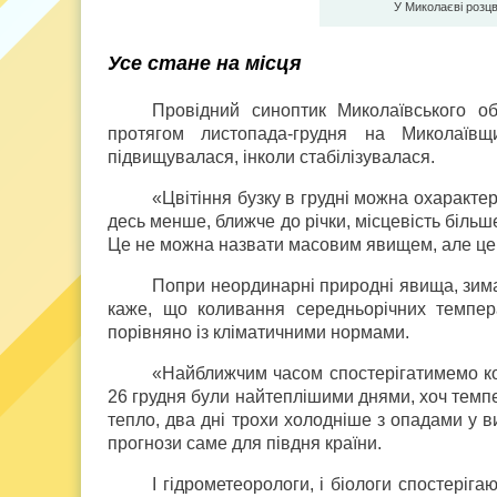
У Миколаєві розцв
Усе стане на місця
Провідний синоптик Миколаївського о
протягом листопада-грудня на Миколаївщ
підвищувалася, інколи стабілізувалася.
«Цвітіння бузку в грудні можна охаракте
десь менше, ближче до річки, місцевість біль
Це не можна назвати масовим явищем, але це 
Попри неординарні природні явища, зим
каже, що коливання середньорічних темпер
порівняно із кліматичними нормами.
«Найближчим часом спостерігатимемо коли
26 грудня були найтеплішими днями, хоч темпер
тепло, два дні трохи холодніше з опадами у в
прогнози саме для півдня країни.
І гідрометеорологи, і біологи спостеріг