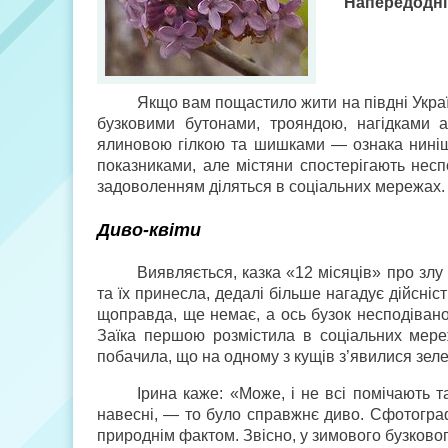
Напередодні 
Якщо вам пощастило жити на півдні Украї
бузковими бутонами, трояндою, нагідками а
ялиновою гілкою та шишками — ознака ниніш
показниками, але містяни спостерігають несп
задоволенням діляться в соціальних мережах.
Диво-квіти
Виявляється, казка «12 місяців» про злу 
та їх принесла, дедалі більше нагадує дійсніс
щоправда, ще немає, а ось бузок несподівано
Заїка першою розмістила в соціальних мереж
побачила, що на одному з кущів з’явилися зелен
Ірина каже: «Може, і не всі помічають т
навесні, — то було справжнє диво. Сфотограф
природнім фактом. Звісно, у зимового бузковог