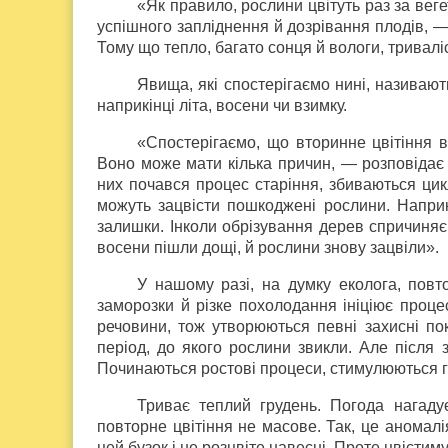
«Як правило, рослини цвітуть раз за вег
успішного запліднення й дозрівання плодів, 
Тому що тепло, багато сонця й вологи, тривалі
Явища, які спостерігаємо нині, називаю
наприкінці літа, восени чи взимку.
«Спостерігаємо, що вторинне цвітіння в
Воно може мати кілька причин, — розповідає О
них почався процес старіння, збиваються цик
можуть зацвісти пошкоджені рослини. Наприк
залишки. Інколи обрізування дерев спричиняє 
восени пішли дощі, й рослини знову зацвіли».
У нашому разі, на думку еколога, повт
заморозки й різке похолодання ініціює проце
речовини, тож утворюються певні захисні по
період, до якого рослини звикли. Але після 
Починаються ростові процеси, стимулюються го
Триває теплий грудень. Погода нагаду
повторне цвітіння не масове. Так, це аномал
цей бузок і не розцвіте навесні. Проте цвістим