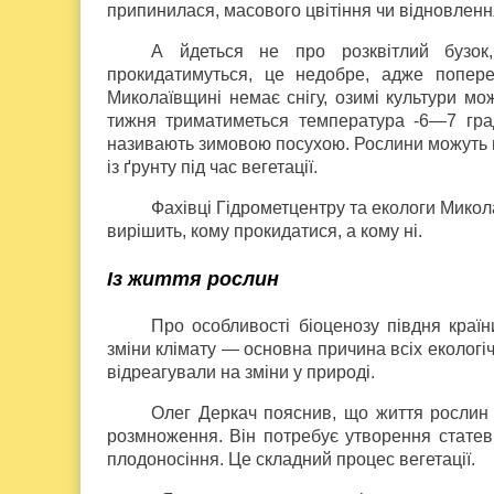
припинилася, масового цвітіння чи відновлення
А йдеться не про розквітлий бузок
прокидатимуться, це недобре, адже попер
Миколаївщині немає снігу, озимі культури мо
тижня триматиметься температура -6—7 град
називають зимовою посухою. Рослини можуть п
із ґрунту під час вегетації.
Фахівці Гідрометцентру та екологи Мико
вирішить, кому прокидатися, а кому ні.
Із життя рослин
Про особливості біоценозу півдня країн
зміни клімату — основна причина всіх екологіч
відреагували на зміни у природі.
Олег Деркач пояснив, що життя рослин —
розмноження. Він потребує утворення статеви
плодоносіння. Це складний процес вегетації.