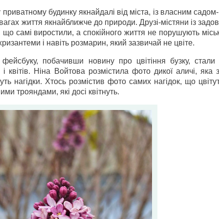
 приватному будинку якнайдалі від міста, із власним садом
евагах життя якнайближче до природи. Друзі-містяни із зад
, що самі виростили, а спокійного життя не порушують місь
 хризантеми і навіть розмарин, який зазвичай не цвіте.
 фейсбуку, побачивши новину про цвітіння бузку, стали 
і квітів. Ніна Войтова розмістила фото дикої аличі, яка 
нуть нагідки. Хтось розмістив фото самих нагідок, що цвіту
ми трояндами, які досі квітнуть.