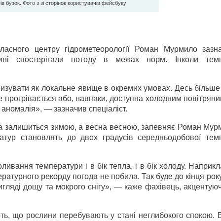
ів бузок. Фото з зі сторінок користувачів фейсбуку
бласного центру гідрометеорології Роман Мурмило зазн
ині спостерігали погоду в межах норм. Інколи тем
ризувати як локальне явище в окремих умовах. Десь більше
ше прогрівається або, навпаки, доступна холодним повітрян
аномалія», — зазначив спеціаліст.
а залишиться зимою, а весна весною, запевняє Роман Мурм
атур становлять до двох градусів середньодобової тем
вання температури і в бік тепла, і в бік холоду. Наприкл
атурного рекорду погода не побила. Так буде до кінця року
игляді дощу та мокрого снігу», — каже фахівець, акцентую
ають, що рослини перебувають у стані неглибокого спокою. 