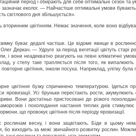
етаційний період і обирають для себе оптимальні сезон та 
— зазначає еколог. — Найчастіше оптимальні умови бувають
сть світлового дня збільшується».
ть вторинним цвітінням. Немає значення, коли воно відбув
зимку буває дедалі частіше. Це відоме явище в рослинном
лег Деркач. — Удруге за період вегетації цвітуть старі р
ли, і вони неадекватно реагують на певні кліматичні умов
лад, у степу таке трапляється після того, як випалюють 
повторне цвітіння, інколи посуха. Наприклад, улітку була 
орне цвітіння бузку спричинено температурою. Ідеться пр
си яровизації. Усі бруньки перестають рости, акумулюють 
криви. Вони достатньо пристосовані до різкого похолодан
заморозків і похолодання настання теплих днів стимулює 
рмони, що провокує цвітіння після періоду яровизації.
є рослинам весну, і вони зацвітають. Біди в цьому нем
ія, бо виходить за межі звичайного розвитку рослин. Можл
уть інші рослини та порадують усіх ароматом.