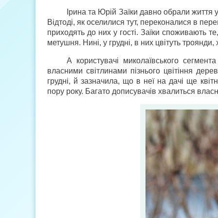
Ірина та Юрій Заїки давно обрали життя у
Відтоді, як оселилися тут, переконалися в пер
приходять до них у гості. Заїки споживають те
метушня. Нині, у грудні, в них цвітуть троянди,
А користувачі миколаївського сегмента
власними світлинами пізнього цвітіння дерев 
грудні, й зазначила, що в неї на дачі ще квіт
пору року. Багато дописувачів хвалиться власни