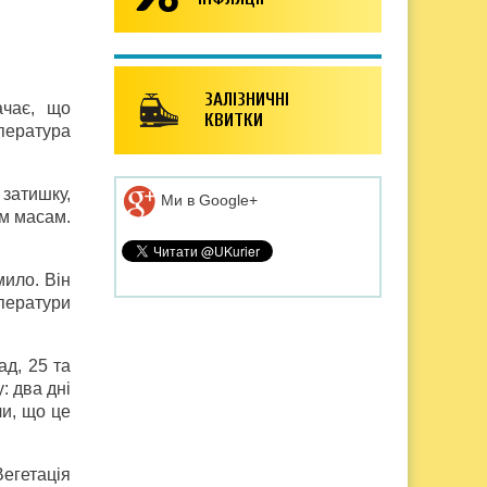
ЗАЛІЗНИЧНІ
ачає, що
КВИТКИ
пература
 затишку,
Ми в Google+
им масам.
ило. Він
ператури
ад, 25 та
: два дні
чи, що це
Вегетація