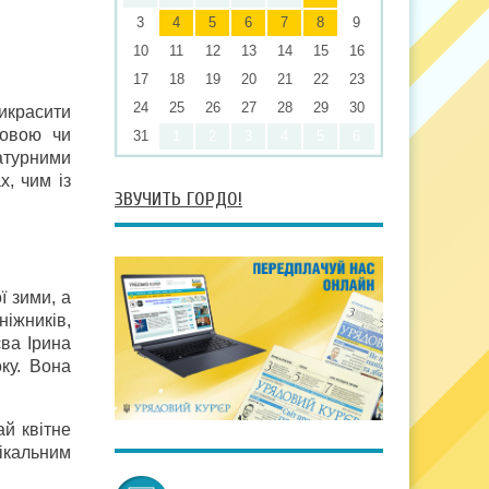
3
4
5
6
7
8
9
10
11
12
13
14
15
16
17
18
19
20
21
22
23
24
25
26
27
28
29
30
рикрасити
новою чи
31
1
2
3
4
5
6
атурними
х, чим із
ЗВУЧИТЬ ГОРДО!
ї зими, а
ніжників,
ва Ірина
ку. Вона
ай квітне
нікальним