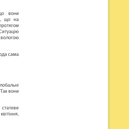
кщо вони
е, що на
 протягом
Ситуацію
я вологою
рода сама
глобальні
 Так вони
 статеве
квітіння,