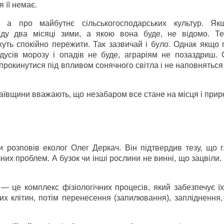
 її немає.
, а про майбутнє сільськогосподарських культур. Я
еду два місяці зими, а якою вона буде, не відомо. Т
жуть спокійно пережити. Так зазвичай і було. Однак якщо
усів морозу і опадів не буде, аграріям не позаздриш. 
рокинутися під впливом сонячного світла і не наповнятьс
лаївщини вважають, що незабаром все стане на місця і при
и розповів еколог Олег Деркач. Він підтвердив тезу, що 
них проблем. А бузок чи інші рослини не винні, що зацвіли.
 це комплекс фізіологічних процесів, який забезпечує їх
х клітин, потім перенесення (запилювання), запліднення, 