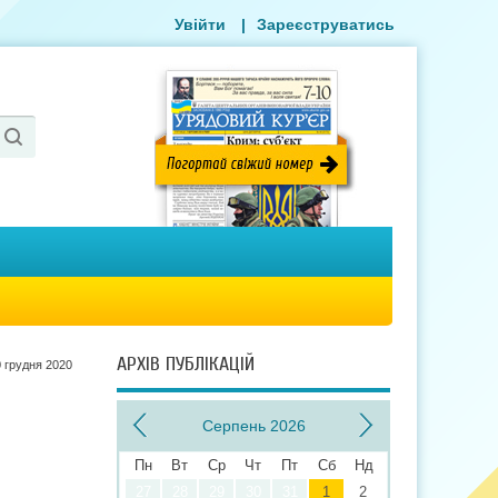
Увійти
|
Зареєструватись
АРХІВ ПУБЛІКАЦІЙ
 грудня 2020
Серпень 2026
Пн
Вт
Ср
Чт
Пт
Сб
Нд
27
28
29
30
31
1
2