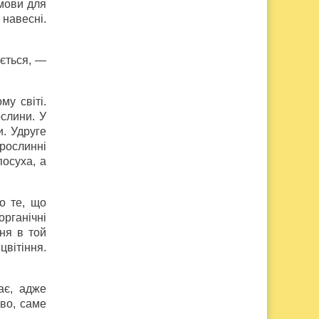
умови для
 навесні.
ається, —
у світі.
ослини. У
и. Удруге
рослинні
посуха, а
о те, що
органічні
ня в той
цвітіння.
ає, адже
иво, саме