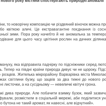
нового року містяни спостерігають природні аномалії
ни, то новорічну композицію чи різдвяний віночок можна п
бо квіткою аличі. Це екстравагантне поєднання із сос
ньої зими. Пора року начебто й не аномальна за темпер
одіване для цього часу цвітіння рослин на дачних ділянка
мачуху, яка відправила падчірку по підсніжники серед люто
ть. Тепер на півдні країни природа дивує чи не щороку. Підс
 розцвів. Жителька мікрорайону Варварівка міста Миколає
ах світлини бузку, що зацвів за два тижні до нового ро
і листочки, а на сусідньому — невеличкі квітучі грона.
акі дива природи. Але побачити взимку бузок, який зазвич
ували, розмістили в соціальній мережі, аби поділитися у
о бутона не такий аромат, як навесні, але відчутний».