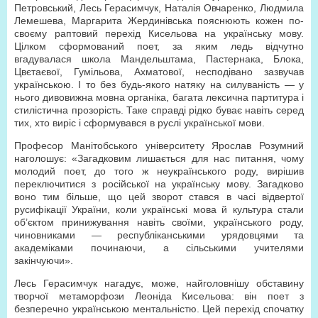
Петровський, Лесь Герасимчук, Наталія Овчаренко, Людмила
Лемешева, Маргарита Жердинівська пояснюють кожен по-
своєму раптовий перехід Кисельова на українську мову.
Цілком сформований поет, за яким ледь відчутно
вгадувалася школа Мандельштама, Пастернака, Блока,
Цвєтаєвої, Гумільова, Ахматової, несподівано зазвучав
українською. І то без будь-якого натяку на силуваність — у
нього дивовижна мовна органіка, багата лексична партитура і
стилістична прозорість. Таке справді рідко буває навіть серед
тих, хто виріс і сформувався в руслі української мови.
Професор Манітобського університету Ярослав Розумний
наголошує: «Загадковим лишається для нас питання, чому
молодий поет, до того ж неукраїнського роду, вирішив
переключитися з російської на українську мову. Загадково
воно тим більше, що цей зворот стався в часі відвертої
русифікації України, коли українські мова й культура стали
об’єктом принижування навіть своїми, українського роду,
чиновниками — республіканськими урядовцями та
академіками починаючи, а сільськими учителями
закінчуючи».
Лесь Герасимчук нагадує, може, найголовнішу обставину
творчої метаморфози Леоніда Кисельова: він поет з
безперечно українською ментальністю. Цей перехід спочатку