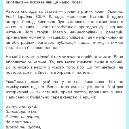
Кисельов — яскраве явище нашої поезії.
Автори спогадів та статей — люди з різних країн: України,
Росії, Ізраїлю, США, Канади, Німеччини, Естонії. В одних
авторів Леонід Кисельов був важливою сторінкою їхнього
життя, в інших — став незабутньою пригодою душі під час
читання його творів. Маємо найнесподіваніші рецепції,
оригінальні моменти читацьких сповідей. І цей неприхований
автобіографізм багатьох публікацій надає книжці інтимної
теплоти та безпосередності.
На моїй пам’яті в Україні немає жодної подібної книжки. Вона
абсолютно унікальна. Та, яка може існувати лише в однині.
Бо ж нічого і ніколи з усього того, про що тут ідеться, не
повториться ні в Києві, ні в Україні, ні на землі.
Українська пісня увійшла у поезію Кисельова. Він не
стилізувався під неї. Вона стала душею цієї поезії. А ці два
чотиривірші — як останній привіт життю, прощання з ним.
Написано їх буквально перед смертю. Перший:
Затулити вуха.
Заплющити очі.
А втім, не варто,
бо я вже звик
Щогодини, щодня,