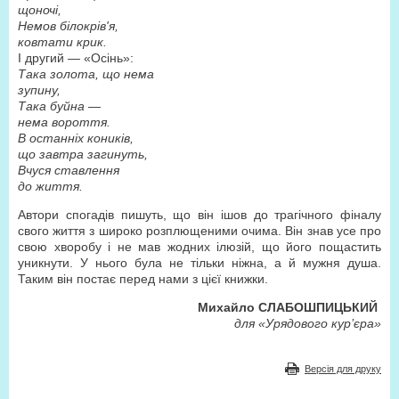
щоночі,
Немов білокрів'я,
ковтати крик.
І другий — «Осінь»:
Така золота, що нема
зупину,
Така буйна —
нема вороття.
В останніх коників,
що завтра загинуть,
Вчуся ставлення
до життя.
Автори спогадів пишуть, що він ішов до трагічного фіналу
свого життя з широко розплющеними очима. Він знав усе про
свою хворобу і не мав жодних ілюзій, що його пощастить
уникнути. У нього була не тільки ніжна, а й мужня душа.
Таким він постає перед нами з цієї книжки.
Михайло СЛАБОШПИЦЬКИЙ
для «Урядового кур’єра»
Версія для друку