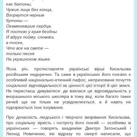
как батоны,
Чужие лица без конца,
Взорвутся черные
бутоны —
Окаменевшие сердца.
Я постою у края бездны
И вдруг пойму, сломясь
в тоске,
Что все на свете —
только песня
На украинском языке.
Ясна річ, протиставляти українські вірші Кисельова
російським недоречно. Та саме в українських його поезіях є
особливий національно-етичний пафос, неприховане почуття
соціальної відповідальності за цінності цієї історії й цієї землі.
Не перестаєш дивуватися: де взялася ця відповідальність у
вчорашнього міського школяра в тому віці, коли багато таких
речей ще не тільки не усвідомлюється, а й навіть не
підозрюється їхнє існування.
Про дочасність людського і творчого визрівання Кисельова,
про соціальну зіркість і гостроту його поезій — особливо ж
українських — говорять академіки Дмитро Затонський і
Леонід Новиченко, які відразу по смерті написали, що