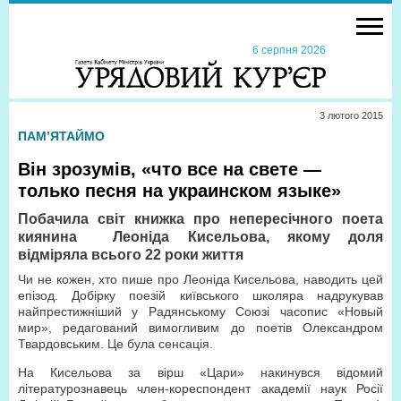
6 серпня 2026
3 лютого 2015
ПАМ’ЯТАЙМО
Він зрозумів, «что все на свете —
только песня на украинском языке»
Побачила світ книжка про непересічного поета
киянина
Леоніда Кисельова, якому доля
відміряла всього 22 роки життя
Чи не кожен, хто пише про Леоніда Кисельова, наводить цей
епізод. Добірку поезій київського школяра надрукував
найпрестижніший у Радянському Союзі часопис «Новый
мир», редагований вимогливим до поетів Олександром
Твардовським. Це була сенсація.
На Кисельова за вірш «Цари» накинувся відомий
літературознавець член-кореспондент академії наук Росії