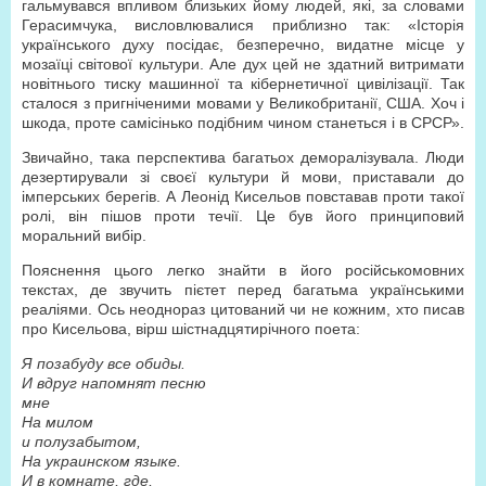
гальмувався впливом близьких йому людей, які, за словами
Герасимчука, висловлювалися приблизно так: «Історія
українського духу посідає, безперечно, видатне місце у
мозаїці світової культури. Але дух цей не здатний витримати
новітнього тиску машинної та кібернетичної цивілізації. Так
сталося з пригніченими мовами у Великобританії, США. Хоч і
шкода, проте самісінько подібним чином станеться і в СРСР».
Звичайно, така перспектива багатьох деморалізувала. Люди
дезертирували зі своєї культури й мови, приставали до
імперських берегів. А Леонід Кисельов повставав проти такої
ролі, він пішов проти течії. Це був його принциповий
моральний вибір.
Пояснення цього легко знайти в його російськомовних
текстах, де звучить пієтет перед багатьма українськими
реаліями. Ось неоднораз цитований чи не кожним, хто писав
про Кисельова, вірш шістнадцятирічного поета:
Я позабуду все обиды.
И вдруг напомнят песню
мне
На милом
и полузабытом,
На украинском языке.
И в комнате, где,