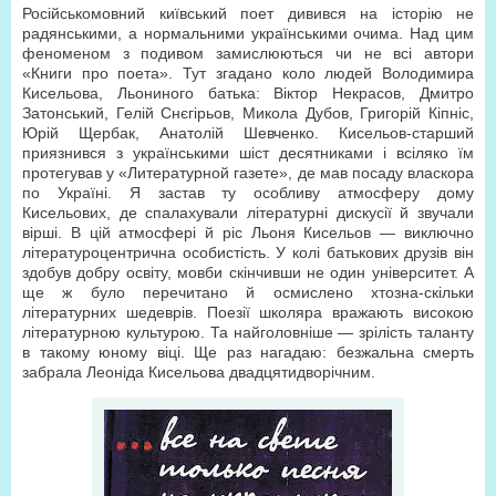
Російськомовний київський поет дивився на історію не
радянськими, а нормальними українськими очима. Над цим
феноменом з подивом замислюються чи не всі автори
«Книги про поета». Тут згадано коло людей Володимира
Кисельова, Льониного батька: Віктор Некрасов, Дмитро
Затонський, Гелій Снєгірьов, Микола Дубов, Григорій Кіпніс,
Юрій Щербак, Анатолій Шевченко. Кисельов-старший
приязнився з українськими шіст десятниками і всіляко їм
протегував у «Литературной газете», де мав посаду власкора
по Україні. Я застав ту особливу атмосферу дому
Кисельових, де спалахували літературні дискусії й звучали
вірші. В цій атмосфері й ріс Льоня Кисельов — виключно
літературоцентрична особистість. У колі батькових друзів він
здобув добру освіту, мовби скінчивши не один університет. А
ще ж було перечитано й осмислено хтозна-скільки
літературних шедеврів. Поезії школяра вражають високою
літературною культурою. Та найголовніше — зрілість таланту
в такому юному віці. Ще раз нагадаю: безжальна смерть
забрала Леоніда Кисельова двадцятидворічним.