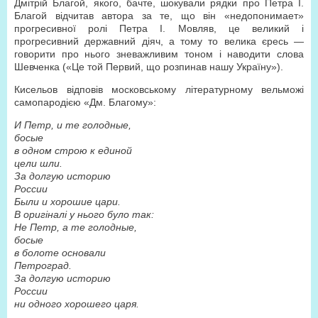
Дмітрій Благой, якого, бачте, шокували рядки про Петра І.
Благой відчитав автора за те, що він «недопонимает»
прогресивної ролі Петра І. Мовляв, це великий і
прогресивний державний діяч, а тому то велика єресь —
говорити про нього зневажливим тоном і наводити слова
Шевченка («Це той Первий, що розпинав нашу Україну»).
Кисельов відповів московському літературному вельможі
самопародією «Дм. Благому»:
И Петр, и те голодные,
босые
в одном строю к единой
цели шли.
За долгую историю
России
Были и хорошие цари.
В оригіналі у нього було так:
Не Петр, а те голодные,
босые
в болоте основали
Петроград.
За долгую историю
России
ни одного хорошего царя.